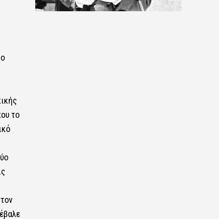
ιο
πικής
που το
ικό
δύο
ις
 τον
έβαλε