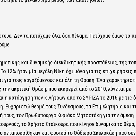
τευε. Δεν τα πετύχαμε όλα, όσα θέλαμε. Πετύχαμε όμως τα π
ούμε.
ηματικής και δυναμικής διεκδικητικής προσπάθειας, της το
ο 12% ήταν μία μεγάλη Νίκη όχι μόνο για τις επιχειρήσεις 
αι για τους εργαζόμενους και όλη τη Θράκη. Ένα χαρακτηριστ
την ακριτική Θράκη, που εκκρεμεί από το 2010, λύνεται με
ι η κατάργηση των κινήτρων από το ΣΥΡΙΖΑ το 2016 με τις 
. Ευχαριστώ θερμά τους Συνδέσμους, τα Επιμελητήρια και τ
νή τους, τον Πρωθυπουργό Κυριάκο Μητσοτάκη για την άμεση
υργούς, το Χρήστο Σταϊκούρα που κίνησε δυναμικά το θέμα,
ου ανταποκρίθηκαν και φυσικά το Θόδωρο Σκυλακάκη που συν