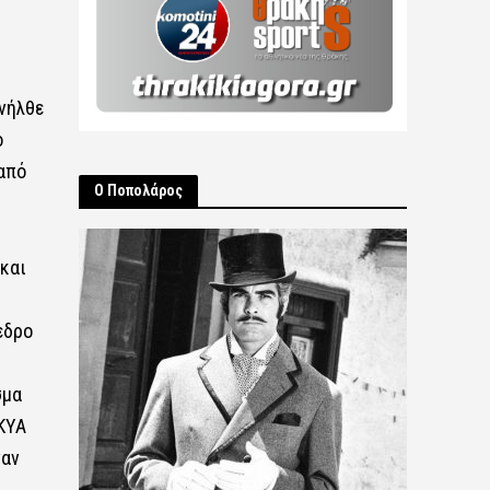
ανήλθε
ο
από
Ο Ποπολάρος
και
εδρο
σμα
ΚΥΑ
ναν