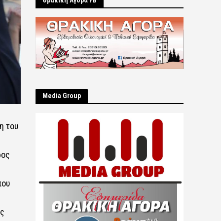
Θρακική Αγορά FB
Μedia Group
η του
ρος
που
ης