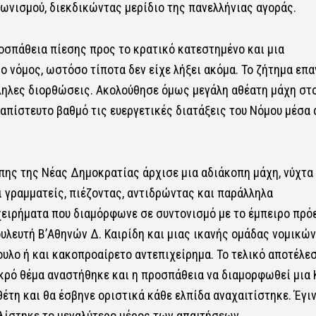
ωνισμού, διεκδικώντας μερίδιο της πανελλήνιας αγοράς.
ροσπάθεια πίεσης προς το κρατικό κατεστημένο και μια
 νόμος, ωστόσο τίποτα δεν είχε λήξει ακόμα. Το ζήτημα επ
ληλες διορθώσεις. Ακολούθησε όμως μεγάλη αθέατη μάχη στ
απίστευτο βαθμό τις ευεργετικές διατάξεις του Νόμου μέσα 
πης της Νέας Δημοκρατίας άρχισε μια αδιάκοπη μάχη, νύχτα 
 γραμματείς, πιέζοντας, αντιδρώντας και παράλληλα
ειρήματα που διαμόρφωνε σε συντονισμό με το έμπειρο πρό
υλευτή Β’Αθηνών Δ. Καιρίδη και μιας ικανής ομάδας νομικών
υλο ή και κακοπροαίρετο αντεπιχείρημα. Το τελικό αποτέλε
εκρό θέμα αναστήθηκε και η προσπάθεια να διαμορφωθεί μια 
τη και θα έσβηνε οριστικά κάθε ελπίδα αναχαιτίστηκε. Έγι
λίστηκε το μεγαλύτερο μέρος των απαιτήσεων.