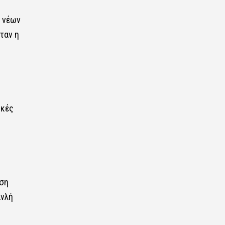
0 νέων
ταν η
ικές
ηση
ανλή