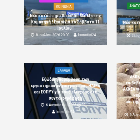
ΑΝΑΤΟ
ΚΟΙΝΩΝΙΑ
Νέο κατάστημα Discount Markt στην
Κομοτηνή ! Εγκαίνια το Σάββατο 11
Νέο κατ
Ιουλίου !
8 Ιουλίου 2026 20:00
komotini24
22 Ι
ΕΛΛΑΔΑ
ΑΚΚΕ
Εξώδικη παρέμβαση των
επιβεβ
εργαστηριακών γιατρών προς ΗΔΙΚΑ
ΑΚΚΕΛ γι
και ΕΟΠΥΥ για τους ελέγχους στη
κυβ
συνταγογράφηση
αποζημι
6 Αυγούστου 2026 09:32
komotini24
6 Αυγ