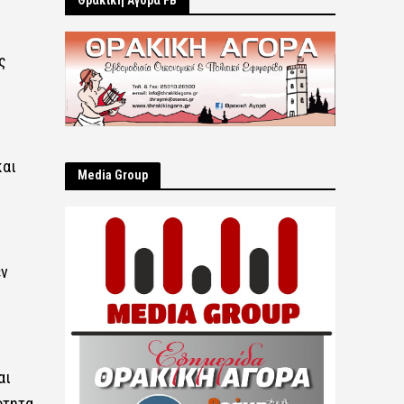
Θρακική Αγορά FB
ς
και
Μedia Group
εν
αι
ότητα