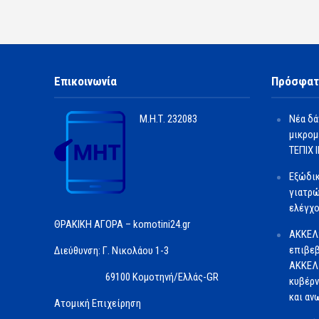
Επικοινωνία
Πρόσφατ
Μ.Η.Τ.
232083
Νέα δά
μικρομ
ΤΕΠΙΧ ΙΙ
Εξώδι
γιατρώ
ελέγχο
ΘΡΑΚΙΚΗ ΑΓΟΡΑ – komotini24.gr
ΑΚΚΕΛ
επιβεβ
Διεύθυνση: Γ. Νικολάου 1-3
ΑΚΚΕΛ 
69100 Κομοτηνή/Ελλάς-GR
κυβέρν
και αν
Ατομική Επιχείρηση