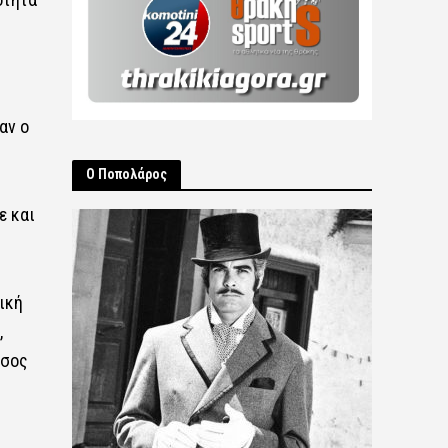
αν ο
Ο Ποπολάρος
ε και
ική
,
ώσος