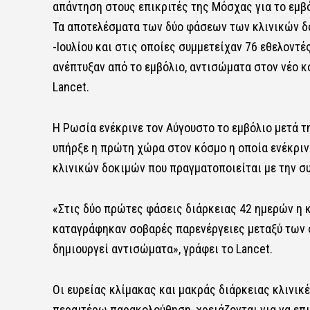
απάντηση στους επικριτές της Μόσχας για το εμβό
Τα αποτελέσματα των δύο φάσεων των κλινικών δ
-Ιουλίου και στις οποίες συμμετείχαν 76 εθελοντέ
ανέπτυξαν από το εμβόλιο, αντισώματα στον νέο κ
Lancet.
Η Ρωσία ενέκρινε τον Αύγουστο το εμβόλιο μετά
υπήρξε η πρώτη χώρα στον κόσμο η οποία ενέκριν
κλινικών δοκιμών που πραγματοποιείται με την σ
«Στις δύο πρώτες φάσεις διάρκειας 42 ημερών η κα
καταγράφηκαν σοβαρές παρενέργειες μεταξύ των 
δημιουργεί αντισώματα», γράφει το Lancet.
Οι ευρείας κλίμακας και μακράς διάρκειας κλινικέ
περαιτέρω παρακολούθηση, χρειάζονται για να επ