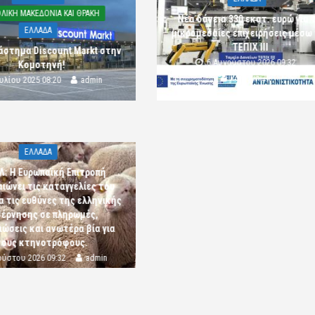
ΛΙΚΗ ΜΑΚΕΔΟΝΙΑ ΚΑΙ ΘΡΑΚΗ
Νέα δάνεια 330 εκατ. ευρώ για τ
ΕΛΛΑΔΑ
μικρομεσαίες επιχειρήσεις μέσω
ΤΕΠΙΧ ΙΙΙ
άστημα Discount Markt στην
6 Αυγούστου 2026 09:32
Κομοτηνή!
komotini24
ουλίου 2025 08:20
admin
ΕΛΛΑΔΑ
Λ: Η Ευρωπαϊκή Επιτροπή
αιώνει τις καταγγελίες του
α τις ευθύνες της ελληνικής
έρνησης σε πληρωμές,
ώσεις και ανωτέρα βία για
τους κτηνοτρόφους.
ούστου 2026 09:32
admin