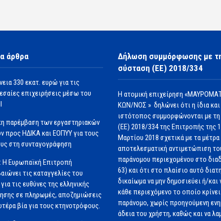
α άρθρα
Δήλωση συμμόρφωσης με τ
σύσταση (ΕΕ) 2018/334
νεια 330 εκατ. ευρώ για τις
εσαίες επιχειρήσεις μέσω του
Η ατομική επιχείρηση «ΜΑΥΡΟΜΑΤ
Ι
ΚΩΝ/ΝΟΣ » δηλώνει ότι η ίδια και
ιστότοπος συμμορφώνονται με τη
κη παρέμβαση των εργαστηριακών
(ΕΕ) 2018/334 της Επιτροπής της 
ν προς ΗΔΙΚΑ και ΕΟΠΥΥ για τους
Μαρτίου 2018 σχετικά με τα μέτρα 
υς στη συνταγογράφηση
αποτελεσματική αντιμετώπιση το
παράνομου περιεχομένου στο διαδ
: Η Ευρωπαϊκή Επιτροπή
63) και ότι στο πλαίσιο αυτό διατ
αιώνει τις καταγγελίες του
δικαίωμα να μην δημοσιεύει ή/και 
για τις ευθύνες της ελληνικής
κάθε περιεχόμενο το οποίο κρίνει 
ησης σε πληρωμές, αποζημιώσεις
παράνομο, χωρίς προηγούμενη εν
ωτέρα βία για τους κτηνοτρόφους.
άδεια του χρήστη, καθώς και να λα