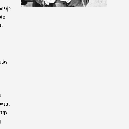
φαλής
οίο
αι
ιμών
ο
ύνται
 την
η