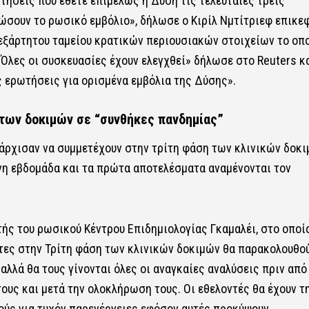
τήσεις που έθετε επιμελώς η Δύση τις τελευταίες τρεις
ρώσουν το ρωσικό εμβόλιο», δήλωσε ο Κιρίλ Νμτίτριεφ επικε
ανεξάρτητου ταμείου κρατικών περιουσιακών στοιχείων το οπ
«Όλες οι συσκευασίες έχουν ελεγχθεί» δήλωσε στο Reuters κ
 ερωτήσεις για ορισμένα εμβόλια της Δύσης».
 των δοκιμών σε “συνθήκες πανδημίας”
 άρχισαν να συμμετέχουν στην τρίτη φάση των κλινικών δοκ
ένη εβδομάδα και τα πρώτα αποτελέσματα αναμένονται τον
ής του ρωσικού Κέντρου Επιδημιολογίας Γκαμαλέι, στο οποί
ντες στην Τρίτη φάση των κλινικών δοκιμών θα παρακολουθο
αλλά θα τους γίνονται όλες οι αναγκαίες αναλύσεις πριν από
τους και μετά την ολοκλήρωση τους. Οι εθελοντές θα έχουν τ
ούς για τυχόν παρενέργειες εφόσον αυτές προκύψουν.