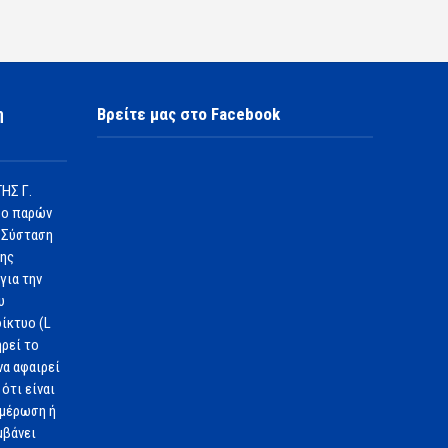
η
Βρείτε μας στο Facebook
ΗΣ Γ.
 ο παρών
 Σύσταση
1ης
για την
υ
ίκτυο (L
ηρεί το
να αφαιρεί
ότι είναι
ημέρωση ή
μβάνει