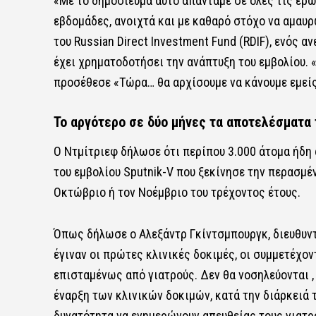
«Με το δημοσίευμα αυτό απαντάμε σε όλες τις ερω
εβδομάδες, ανοιχτά και με καθαρό στόχο να αμαυ
του Russian Direct Investment Fund (RDIF), ενός 
έχει χρηματοδοτήσει την ανάπτυξη του εμβολίου. 
προσέθεσε «Τώρα… θα αρχίσουμε να κάνουμε εμείς
Το αργότερο σε δύο μήνες τα αποτελέσματα
Ο Ντμίτριεφ δήλωσε ότι περίπου 3.000 άτομα ήδη
του εμβολίου Sputnik-V που ξεκίνησε την περασμ
Οκτώβριο ή τον Νοέμβριο του τρέχοντος έτους.
Όπως δήλωσε ο Αλεξάντρ Γκίντσμπουργκ, διευθυντ
έγιναν οι πρώτες κλινικές δοκιμές, οι συμμετέχο
επισταμένως από γιατρούς. Δεν θα νοσηλεύονται , 
έναρξη των κλινικών δοκιμών, κατά την διάρκειά 
δυνατότητα να ενημερώνουν απευθείας τους γιατρ