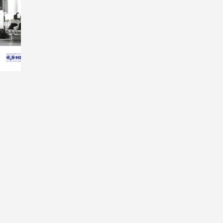
ις
 του