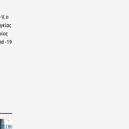
V, ο
γείας
οίος
id -19