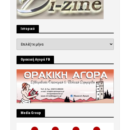
Ιστορικό
Ιστορικό
Θρακική Αγορά FB
Μedia Group