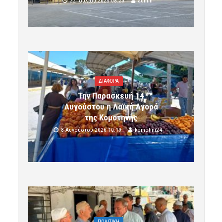
22 Ιουλίου 2025 08:20
admin
ΔΙΑΦΟΡΑ
Την Παρασκευή 14
Αυγούστου η Λαϊκή Αγορά
της Κομοτηνής
8 Αυγούστου 2026 10:19
komotini24
ΠΟΛΙΤΙΚΗ