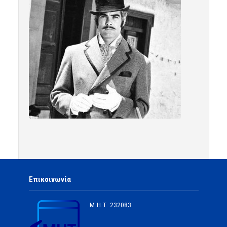
Επικοινωνία
Μ.Η.Τ.
232083