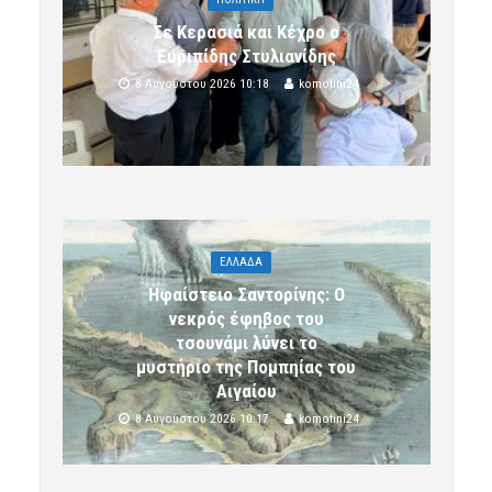
Σε Κερασιά και Κέχρο ο
Ευριπίδης Στυλιανίδης
8 Αυγούστου 2026 10:18
komotini24
ΕΛΛΑΔΑ
Ηφαίστειο Σαντορίνης: Ο
νεκρός έφηβος του
τσουνάμι λύνει το
μυστήριο της Πομπηίας του
Αιγαίου
8 Αυγούστου 2026 10:17
komotini24