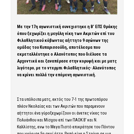
Με την 17η αγωνιστική συνεχιστηκε η Β’ ΕΠΣ Θράκης
όπου ξεχωρίζει η μεγάλη νίκη των Ακριτών επί του
Φιλαθλητικού κόβωντας αήττητο 9 αγώνων της
ομάδας του Κυπαρισσούδη, αποτέλεσμα που
εκμεταλλέυτηκε ο Αλανότοπος που διέλυσε τα
Αρχοντικά και ξαναπέρασε στην κορυφή και με ματς
λιγότερο
,
με το ντερμπι Φιλαθλητικός- Αλανότοπος
να κρίνει πολλά την επόμενη αγωνιστική.
Στα υπόλοιπα ματς, εκτός του 7-1 της πρωτοπόρου
πλέον Νεολαίας και των Ακριτών που παραμενουν
αήττητοι ένα γύροξεχωρίζουν οι άνετες νίκες του
Πολυάνθου και Μίσχου επί των ΠΑΟΚ Β’ και Ν.
Καλλίστης, ενω το Μεγα Πιστό επικράτησε του Πόντου
που γνώρισε 5η σερί ήττα. Ρεπό είχε η Στρύμη σε μια