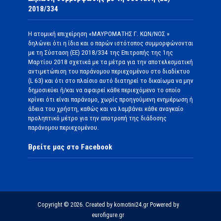
2018/334
Η ατομική επιχείρηση «ΜΑΥΡΟΜΑΤΗΣ Γ. ΚΩΝ/ΝΟΣ »
δηλώνει ότι η ίδια και ο παρών ιστότοπος συμμορφώνονται
με τη Σύσταση (ΕΕ) 2018/334 της Επιτροπής της 1ης
Μαρτίου 2018 σχετικά με τα μέτρα για την αποτελεσματική
αντιμετώπιση του παράνομου περιεχομένου στο διαδίκτυο
(L 63) και ότι στο πλαίσιο αυτό διατηρεί το δικαίωμα να μην
δημοσιεύει ή/και να αφαιρεί κάθε περιεχόμενο το οποίο
κρίνει ότι είναι παράνομο, χωρίς προηγούμενη ενημέρωση ή
άδεια του χρήστη, καθώς και να λαμβάνει κάθε αναγκαίο
προληπτικό μέτρο για την αποτροπή της διάδοσης
παράνομου περιεχομένου.
Βρείτε μας στο Facebook
Copyright © 2026. Created by komotini24.gr Powered by
eurofigure.gr