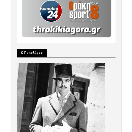
Ο Ποπολάρος