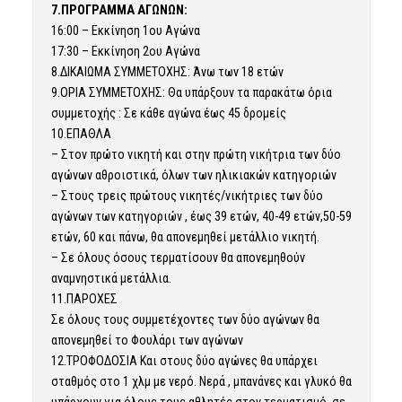
7.ΠΡΟΓΡΑΜΜΑ ΑΓΩΝΩΝ:
16:00 – Εκκίνηση 1ου Αγώνα
17:30 – Εκκίνηση 2ου Αγώνα
8.ΔΙΚΑΙΩΜΑ ΣΥΜΜΕΤΟΧΗΣ: Άνω των 18 ετών
9.ΟΡΙΑ ΣΥΜΜΕΤΟΧΗΣ: Θα υπάρξουν τα παρακάτω όρια
συμμετοχής : Σε κάθε αγώνα έως 45 δρομείς
10.ΕΠΑΘΛΑ
– Στον πρώτο νικητή και στην πρώτη νικήτρια των δύο
αγώνων αθροιστικά, όλων των ηλικιακών κατηγοριών
– Στους τρεις πρώτους νικητές/νικήτριες των δύο
αγώνων των κατηγοριών , έως 39 ετών, 40-49 ετών,50-59
ετών, 60 και πάνω, θα απονεμηθεί μετάλλιο νικητή.
– Σε όλους όσους τερματίσουν θα απονεμηθούν
αναμνηστικά μετάλλια.
11.ΠΑΡΟΧΕΣ
Σε όλους τους συμμετέχοντες των δύο αγώνων θα
απονεμηθεί το Φουλάρι των αγώνων
12.ΤΡΟΦΟΔΟΣΙΑ Και στους δύο αγώνες θα υπάρχει
σταθμός στο 1 χλμ με νερό. Νερά , μπανάνες και γλυκό θα
υπάρχουν για όλους τους αθλητές στον τερματισμό, σε