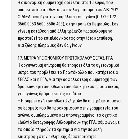
Η οικονομική συμμετοχή ορίζεται στα 10 ευρώ, που
μπορεί να κατατίθενται, στον λογαριασμό του ΔΙΚΤΥΟΥ
ΟΡΦΕΑ, που έχει την επιμέλεια του αγώνα (GR72 0172
3560 0053 5609 5506 493), στην τράπεζα Πειραιώς . Εάν
γίνει η κατάθεση από άλλη τράπεζα παρακαλούμε να
προστεθεί το επιπλέον κόστος στην ίδια κατάθεση.
Δια ζώσης πληρωμές δεν θα γίνουν.
17. ΜΕΤΡΑ ΥΓΕΙΟΝΟΜΙΚΟΥ ΠΡΩΤΟΚΟΛΛΟΥ ΣΕΓΑΣ-ΓΓΑ
Η οργανωτική επιτροπή θα τηρήσει όλα τα υγειονομικά
μέτρα που προβλέπει το Πρωτόκολλο που κατήρτισε ο
ΣΕΓΑΣ και η ΓΓΑ, για την ασφαλέστερη συμμετοχή των
δρομέων, κριτών, εθελοντών, βοηθητικού προσωπικού,
για αγώνες δρόμου εκτός σταδίου.
– Η συμμετοχή των αθλητών/τριών θα επιτρέπεται μόνο
σε δρομείς που θα προσκομίσουν στην γραμματεία του
αγώνα, συμπληρωμένο και υπογεγραμμένο, το σχετικό
«Δελτίο Καταγραφής Αθλουμένου» της ΓΓΑ, σύμφωνα με
το οποίο πληρούν τα κριτήρια για την ασφαλή
επιστροφή στην αθλητικής δραστηριότητα.