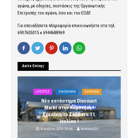
αγώνα, με οδηγίες, συστάσεις της Οργανωτικής
Επιτροπής του αγώνα, όσο και του ΕΟΔΥ.
Για οποιαδήποτε πληροφορία επικοινωνήστε στα τηλ.
6907605015 κ 6944688969
Δείτε Επίσης
LIFESTYLE
OIKONOMIA
ΚΟΙΝΩΝΙΑ
Νέο κατάστημα Discount
Markt στην Κομοτηνή !
Εγκαίνια το Σάββατο 11
Ιουλίου !
8 Ιουλίου 2026 20:00
komotini24