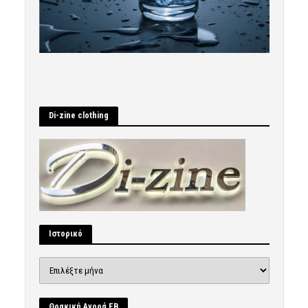
Di-zine clothing
Ιστορικό
Ιστορικό
Θρακική Αγορά FB