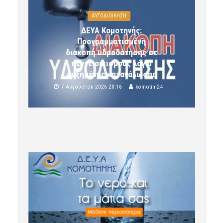
ΑΥΤΟΔΙΟΙΚΗΣΗ
ΔΕΥΑ Κομοτηνής:
Προγραμματισμένη
διακοπή υδροδότησης σε
πέντε οικισμούς λόγω
αυξημένης κατανάλωσης
7 Αυγούστου 2026 20:16
komotini24