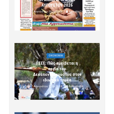
ΑΥΓΟΥΣΤΟΥ 2026
7 Αυγούστου 2026 20:24
komotini24
OIKONOMIA
ΓΣΕΕ: Πώς αμείβεται η
αργία του
Δεκαπενταύγουστου στον
ιδιωτικό τομέα
7 Αυγούστου 2026 20:18
komotini24