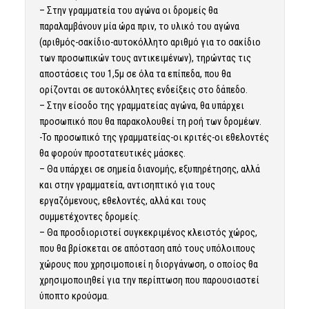
– Στην γραμματεία του αγώνα οι δρομείς θα
παραλαμβάνουν μία ώρα πριν, το υλικό του αγώνα
(αριθμός-σακίδιο-αυτοκόλλητο αριθμό για το σακίδιο
των προσωπικών τους αντικειμένων), τηρώντας τις
αποστάσεις του 1,5μ σε όλα τα επίπεδα, που θα
ορίζονται σε αυτοκόλλητες ενδείξεις στο δάπεδο.
– Στην είσοδο της γραμματείας αγώνα, θα υπάρχει
προσωπικό που θα παρακολουθεί τη ροή των δρομέων.
-Το προσωπικό της γραμματείας-οι κριτές-οι εθελοντές
θα φορούν προστατευτικές μάσκες.
– Θα υπάρχει σε σημεία διανομής, εξυπηρέτησης, αλλά
και στην γραμματεία, αντισηπτικό για τους
εργαζόμενους, εθελοντές, αλλά και τους
συμμετέχοντες δρομείς.
– Θα προσδιοριστεί συγκεκριμένος κλειστός χώρος,
που θα βρίσκεται σε απόσταση από τους υπόλοιπους
χώρους που χρησιμοποιεί η διοργάνωση, ο οποίος θα
χρησιμοποιηθεί για την περίπτωση που παρουσιαστεί
ύποπτο κρούσμα.