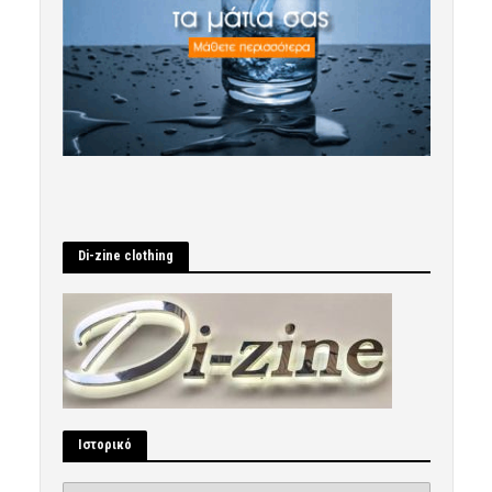
Di-zine clothing
Ιστορικό
Ιστορικό