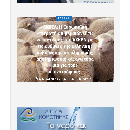
ΕΛΛΑΔΑ
ΑΚΚΕΛ: Η Ευρωπαϊκή
Επιτροπή επιβεβαιώνει τις
καταγγελίες του ΑΚΚΕΛ για
τις ευθύνες της ελληνικής
κυβέρνησης σε πληρωμές,
αποζημιώσεις και ανωτέρα
βία για τους
κτηνοτρόφους.
6 Αυγούστου 2026 09:32
admin