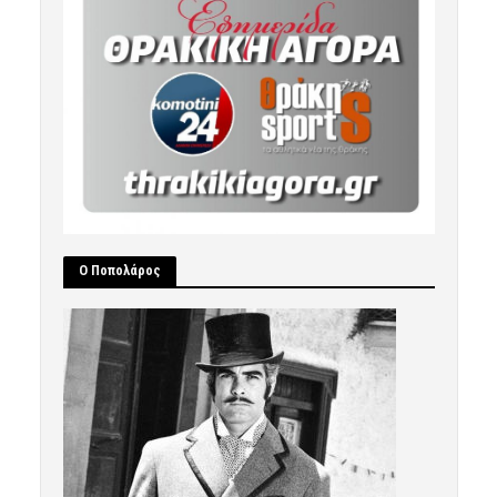
Ο Ποπολάρος