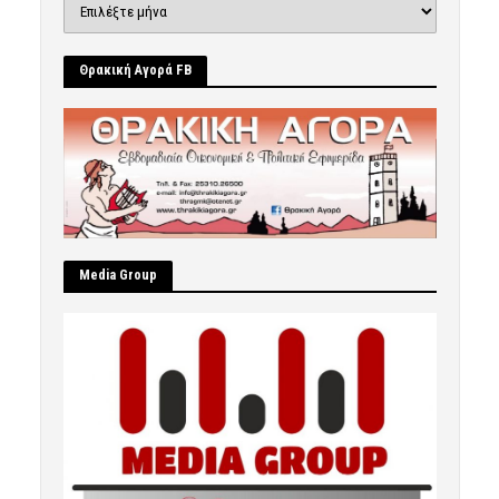
Θρακική Αγορά FB
Μedia Group