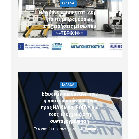
ΕΛΛΑΔΑ
Νέα δάνεια 330 εκατ. ευρώ
για τις μικρομεσαίες
επιχειρήσεις μέσω του
ΤΕΠΙΧ ΙΙΙ
6 Αυγούστου 2026 09:32
komotini24
ΕΛΛΑΔΑ
Εξώδικη παρέμβαση των
εργαστηριακών γιατρών
προς ΗΔΙΚΑ και ΕΟΠΥΥ για
τους ελέγχους στη
συνταγογράφηση
6 Αυγούστου 2026 09:32
komotini24