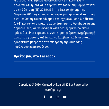
Η ατομική επιχείρηση «ΜΑΥΡΟΜΑΤΗΣ Γ. ΚΩΝ/ΝΟΣ »
δηλώνει ότι η ίδια και ο παρών ιστότοπος συμμορφώνονται
με τη Σύσταση (ΕΕ) 2018/334 της Επιτροπής της 1ης
Μαρτίου 2018 σχετικά με τα μέτρα για την αποτελεσματική
αντιμετώπιση του παράνομου περιεχομένου στο διαδίκτυο
(L 63) και ότι στο πλαίσιο αυτό διατηρεί το δικαίωμα να μην
δημοσιεύει ή/και να αφαιρεί κάθε περιεχόμενο το οποίο
κρίνει ότι είναι παράνομο, χωρίς προηγούμενη ενημέρωση ή
άδεια του χρήστη, καθώς και να λαμβάνει κάθε αναγκαίο
προληπτικό μέτρο για την αποτροπή της διάδοσης
παράνομου περιεχομένου.
Βρείτε μας στο Facebook
Copyright © 2026. Created by komotini24.gr Powered by
eurofigure.gr