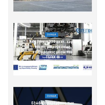
ΕΛΛΑΔΑ
Νέα δάνεια 330 εκατ. ευρώ
για τις μικρομεσαίες
επιχειρήσεις μέσω του
ΤΕΠΙΧ ΙΙΙ
6 Αυγούστου 2026 09:32
komotini24
ΕΛΛΑΔΑ
Εξώδικη παρέμβαση των