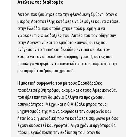
Ατέλειωτες διαδρομές
Αυτόν, που ξεκίνησε από την φλεγόμενη Σμύρνη, όταν ο
μικρός Αριστοτέλης κατάφερε να ξεφύγει και να φτάσει
στην Ελλάδα, που αποδείχτηκε πολύ μικρή για να
χωρέσει τις φιλοδοξίες του. Αυτές που τον οδήγησαν
στην Αργεντινή και το εμπόριο καπνού, αυτές που
ανάγκασαν το ‘Time’ και δεκάδες έντυπα σε όλο τον
κόσμο να τον αποκαλούν ‘shipping tycoon’, αυτές που
παραλίγο να φέρουν τα πάνω-κάτω στο εμπόριο και την
μεταφορά του ‘μαύρου χρυσού’.
Η μυστική συμφωνία του με τους Σαουδάραβες
προκάλεσε ρίγη τρόμου ακόμα και στους Αμερικανούς,
που έβλεπαν τον δαιμόνιο Έλληνα να προχωράει
ασυγκράτητος. Μέχρι και η CIA έβαλε μπρος τους
μηχανισμούς της για να ακυρώσει την συμφωνία και
ήταν ίσως η μοναδική που τα κατάφερε σύμφωνα με όσα
έχουν ακουστεί και γραφτεί. Λίγα χρόνια αργότερα θα
πάρει μεγαλόπρεπη την εκδίκησή του, όταν θα