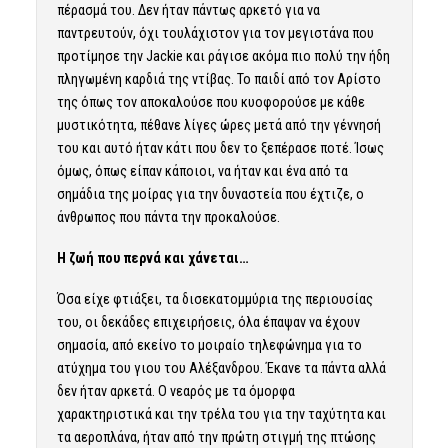
πέρασμά του. Δεν ήταν πάντως αρκετό για να
παντρευτούν, όχι τουλάχιστον για τον μεγιστάνα που
προτίμησε την Jackie και ράγισε ακόμα πιο πολύ την ήδη
πληγωμένη καρδιά της ντίβας. Το παιδί από τον Αρίστο
της όπως τον αποκαλούσε που κυοφορούσε με κάθε
μυστικότητα, πέθανε λίγες ώρες μετά από την γέννησή
του και αυτό ήταν κάτι που δεν το ξεπέρασε ποτέ. Ίσως
όμως, όπως είπαν κάποιοι, να ήταν και ένα από τα
σημάδια της μοίρας για την δυναστεία που έχτιζε, ο
άνθρωπος που πάντα την προκαλούσε.
Η ζωή που περνά και χάνεται…
Όσα είχε φτιάξει, τα δισεκατομμύρια της περιουσίας
του, οι δεκάδες επιχειρήσεις, όλα έπαψαν να έχουν
σημασία, από εκείνο το μοιραίο τηλεφώνημα για το
ατύχημα του γιου του Αλέξανδρου. Έκανε τα πάντα αλλά
δεν ήταν αρκετά. Ο νεαρός με τα όμορφα
χαρακτηριστικά και την τρέλα του για την ταχύτητα και
τα αεροπλάνα, ήταν από την πρώτη στιγμή της πτώσης