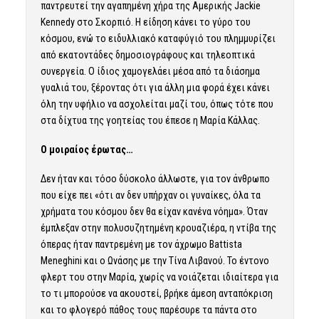
παντρευτεί την αγαπημένη χήρα της Αμερικής Jackie
Kennedy στο Σκορπιό. Η είδηση κάνει το γύρο του
κόσμου, ενώ το ειδυλλιακό καταφύγιό του πλημμυρίζει
από εκατοντάδες δημοσιογράφους και τηλεοπτικά
συνεργεία. Ο ίδιος χαμογελάει μέσα από τα διάσημα
γυαλιά του, ξέροντας ότι για άλλη μια φορά έχει κάνει
όλη την υφήλιο να ασχολείται μαζί του, όπως τότε που
στα δίχτυα της γοητείας του έπεσε η Μαρία Κάλλας.
Ο μοιραίος έρωτας…
Δεν ήταν και τόσο δύσκολο άλλωστε, για τον άνθρωπο
που είχε πει «ότι αν δεν υπήρχαν οι γυναίκες, όλα τα
χρήματα του κόσμου δεν θα είχαν κανένα νόημα». Όταν
έμπλεξαν στην πολυσυζητημένη κρουαζιέρα, η ντίβα της
όπερας ήταν παντρεμένη με τον άχρωμο Battista
Meneghini και ο Ωνάσης με την Τίνα Λιβανού. Το έντονο
φλερτ του στην Μαρία, χωρίς να νοιάζεται ιδιαίτερα για
το τι μπορούσε να ακουστεί, βρήκε άμεση ανταπόκριση
και το φλογερό πάθος τους παρέσυρε τα πάντα στο