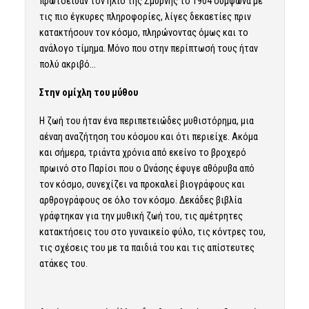
πρωτοείδαν τον ήλιο της Σμύρνης το 1904 σύμφωνα με
τις πιο έγκυρες πληροφορίες, λίγες δεκαετίες πριν
κατακτήσουν τον κόσμο, πληρώνοντας όμως και το
ανάλογο τίμημα. Μόνο που στην περίπτωσή τους ήταν
πολύ ακριβό…
Στην ομίχλη του μύθου
Η ζωή του ήταν ένα περιπετειώδες μυθιστόρημα, μια
αέναη αναζήτηση του κόσμου και ότι περιείχε. Ακόμα
και σήμερα, τριάντα χρόνια από εκείνο το βροχερό
πρωινό στο Παρίσι που ο Ωνάσης έφυγε αθόρυβα από
τον κόσμο, συνεχίζει να προκαλεί βιογράφους και
αρθρογράφους σε όλο τον κόσμο. Δεκάδες βιβλία
γράφτηκαν για την μυθική ζωή του, τις αμέτρητες
κατακτήσεις του στο γυναικείο φύλο, τις κόντρες του,
τις σχέσεις του με τα παιδιά του και τις απίστευτες
ατάκες του.