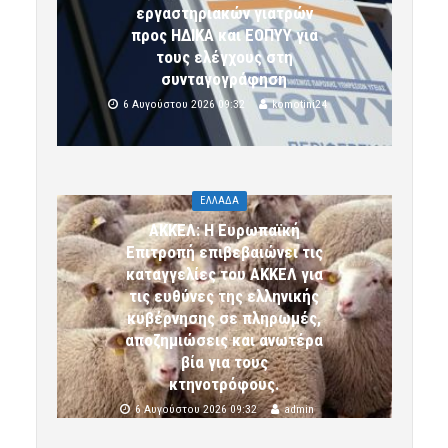
εργαστηριακών γιατρών
προς ΗΔΙΚΑ και ΕΟΠΥΥ για
τους ελέγχους στη
συνταγογράφηση
6 Αυγούστου 2026 09:32
komotini24
ΕΛΛΑΔΑ
ΑΚΚΕΛ: Η Ευρωπαϊκή
Επιτροπή επιβεβαιώνει τις
καταγγελίες του ΑΚΚΕΛ για
τις ευθύνες της ελληνικής
κυβέρνησης σε πληρωμές,
αποζημιώσεις και ανωτέρα
βία για τους
κτηνοτρόφους.
6 Αυγούστου 2026 09:32
admin