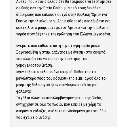
Αυτές, που κανείς άλλος δεν θα τολμούσε να ξεστομίσει
σε θεές σαν την Greta Garbo, μία από τους δεκάδες
διάσημους που καλούσε συχνά στην θρυλική ‘Χριστίνα’.
Εκείνη την ηλιόλουστη μέρα η ηθοποιός απολάμβανε ένα
κοκτέιλ στο μπαρ, μαζί με τον Αρίστο και την υπόλοιπη
παρέα όταν δέχτηκε την ερώτηση του Έλληνα μεγιστάνα.
«Ξέρετε που κάθεστε αυτή την στιγμή κυρία μου;»
Ξαφνιασμένη η σταρ, απάντησε με άνεση «στο σκαμπό,
που αλλού;» για να πάρει την απάντηση του
χαμογελαστού Ωνάση.
«Δεν κάθεστε απλά σε ένα σκαμπό. Κάθεστε στο
μεγαλύτερο πέος του κόσμου» της είπε, αφού όλο το
μπαρ της θαλαμηγού ήταν επενδυμένο από όσχεο
φάλαινας.
Τα γέλια όλων συμπεριλαμβανομένης και της Garbo,
αντήχησαν σε όλο το πλοίο, που έσκιζε με χάρη το
απέραντο γαλάζιο, απόλυτα συνδεδεμένο με τον μύθο
που έχτιζε ο Ωνάσης.