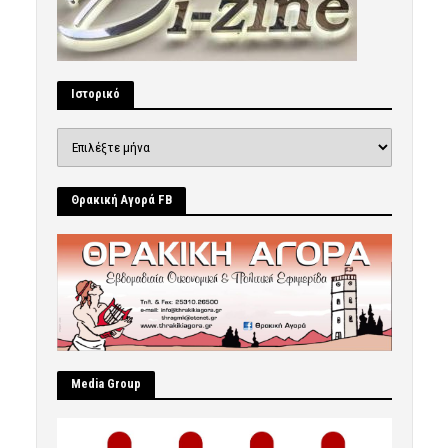
Ιστορικό
Ιστορικό
Θρακική Αγορά FB
Μedia Group