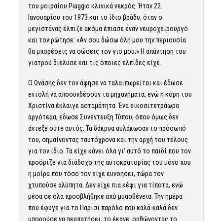
του μοιραίου Piaggio κλινικά νεκρός. Ήταν 22
Ιανουαρίου του 1973 και το ίδιο βράδυ, όταν ο
μεγιστάνας έλπιζε ακόμα έπιασε έναν νευροχειρουργό
και τον ρώτησε: «Αν σου δώσω όλη μου την περιουσία
θα μπορέσεις να σώσεις τον γιο μου;» Η απάντηση του
γιατρού διέλυσε και τις όποιες ελπίδες είχε.
Ο Ωνάσης δεν τον άφησε να ταλαιπωρείται και έδωσε
εντολή να αποσυνδέσουν τα μηχανήματα, ενώ η κόρη του
Χριστίνα έκλαιγε ασταμάτητα. Ένα εικοσιτετράωρο
αργότερα, έδωσε Συνέντευξη Τύπου, όπου όμως δεν
άντεξε ούτε αυτός. Τα δάκρυα αυλάκωσαν το πρόσωπό
του, σημαίνοντας ταυτόχρονα και την αρχή του τέλους
για τον ίδιο. Τα είχε κάνει όλα γι’ αυτό το παιδί που τον
προόριζε για διάδοχο της αυτοκρατορίας του μόνο που
η μοίρα που τόσο τον είχε ευνοήσει, τώρα τον
χτυπούσε αλύπητα. Δεν είχε πια κέφι για τίποτα, ενώ
μέσα σε όλα προσβλήθηκε από μυασθένεια. Την ημέρα
που έφυγε για το Παρίσι παρόλο που καλά-καλά δεν
μπορούσε να περπατήσει, το έκανε, ορθώνοντας το