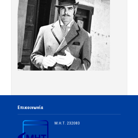
Επικοινωνία
Μ.Η.Τ.
232083