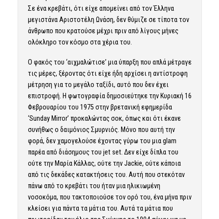
Σε ένα κρεβάτι, ότι είχε απομείνει από τον Έλληνα
μεγιστάνα Αριστοτέλη Ωνάση, δεν θύμιζε σε τίποτα τον
άνθρωπο που κρατούσε μέχρι πριν από λίγους μήνες
ολόκληρο τον κόσμο στα χέρια του.
Ο φακός του ‘αιχμαλώτισε’ μια ύπαρξη που απλά μέτραγε
τις μέρες, ξέροντας ότι είχε ήδη αρχίσει η αντίστροφη
μέτρηση για το μεγάλο ταξίδι, αυτό που δεν έχει
επιστροφή. Η φωτογραφία δημοσιεύτηκε την Κυριακή 16
Φεβρουαρίου του 1975 στην βρετανική εφημερίδα
‘Sunday Mirror’ προκαλώντας σοκ, όπως και ότι έκανε
συνήθως ο δαιμόνιος Σμυρνιός. Μόνο που αυτή την
φορά, δεν χαμογελούσε έχοντας γύρω του μια glam
παρέα από διάσημους του jet set. Δεν είχε δίπλα του
ούτε την Μαρία Κάλλας, ούτε την Jackie, ούτε κάποια
από τις δεκάδες κατακτήσεις του. Αυτή που στεκόταν
πάνω από το κρεβάτι του ήταν μια ηλικιωμένη
νοσοκόμα, που τακτοποιούσε τον ορό του, ένα μήνα πριν
κλείσει για πάντα τα μάτια του. Αυτά τα μάτια που