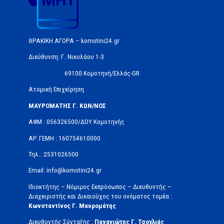
ΘΡΑΚΙΚΗ ΑΓΟΡΑ – komotini24.gr
Διεύθυνση: Γ. Νικολάου 1-3
69100 Κομοτηνή/Ελλάς-GR
Ατομική Επιχείρηση
ΜΑΥΡΟΜΑΤΗΣ Γ. ΚΩΝ/ΝΟΣ
ΑΦΜ : 056326500/ΔOΥ Κομοτηνής
ΑΡ.ΓΕΜΗ : 160754610000
Τηλ.: 2531026500
Email: info@komotini24.gr
Ιδιοκτήτης – Νόμιμος Εκπρόσωπος – Διευθυντής –
Διαχειριστής και Δικαιούχος του ονόματος τομέα :
Κωνσταντίνος Γ. Μαυρομάτης
Διευθυντής Σύνταξης :
Παναγιώτης Γ. Τσοχλιάς