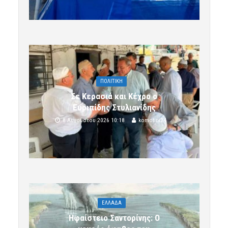
ΠΟΛΙΤΙΚΗ
Σε Κερασιά και Κέχρο ο
Ευριπίδης Στυλιανίδης
8 Αυγούστου 2026 10:18
komotini24
ΕΛΛΑΔΑ
Ηφαίστειο Σαντορίνης: Ο