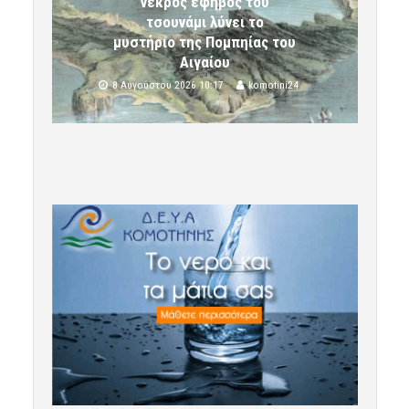
νεκρός έφηβος του
τσουνάμι λύνει το
μυστήριο της Πομπηίας του
Αιγαίου
8 Αυγούστου 2026 10:17
komotini24