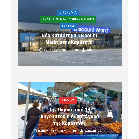
OIKONOMIA
ΑΝΑΤΟΛΙΚΗ ΜΑΚΕΔΟΝΙΑ ΚΑΙ ΘΡΑΚΗ
ΕΛΛΑΔΑ
Νέο κατάστημα Discount
Markt στην Κομοτηνή!
22 Ιουλίου 2025 08:20
admin
ΔΙΑΦΟΡΑ
Την Παρασκευή 14
Αυγούστου η Λαϊκή Αγορά
της Κομοτηνής
8 Αυγούστου 2026 10:19
komotini24