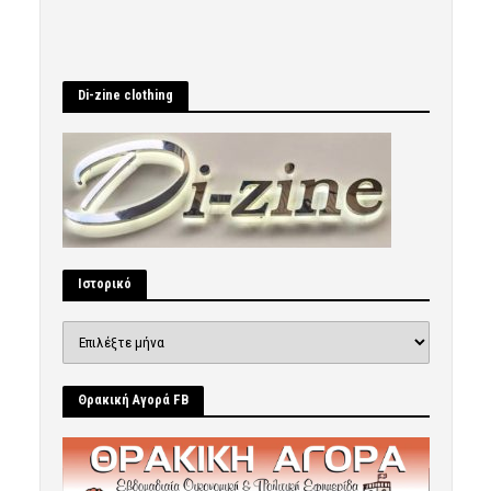
Di-zine clothing
Ιστορικό
Ιστορικό
Θρακική Αγορά FB