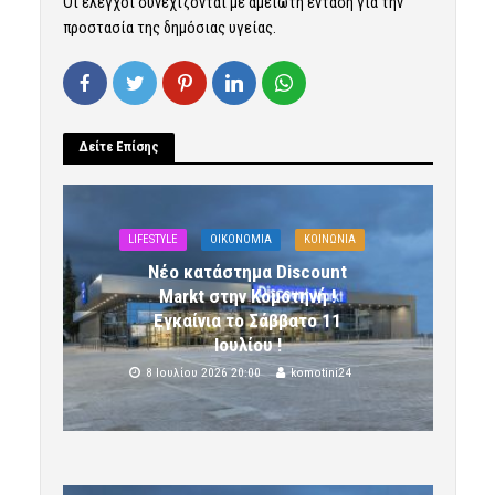
Οι έλεγχοι συνεχίζονται με αμείωτη ένταση για την
προστασία της δημόσιας υγείας.
Δείτε Επίσης
LIFESTYLE
OIKONOMIA
ΚΟΙΝΩΝΙΑ
Νέο κατάστημα Discount
Markt στην Κομοτηνή !
Εγκαίνια το Σάββατο 11
Ιουλίου !
8 Ιουλίου 2026 20:00
komotini24