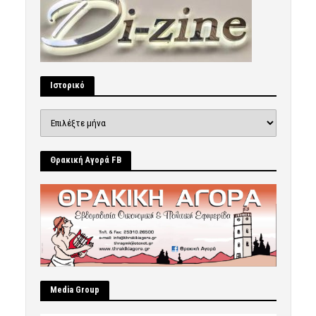
Ιστορικό
Ιστορικό
Θρακική Αγορά FB
Μedia Group