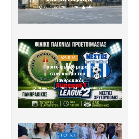
22 Ιουλίου 2025 08:20
admin
ΑΘΛΗΤΙΚΑ
Πρώτο φιλικό μπροστά
στον κόσμο του ο
Πανθρακικός
10 Αυγούστου 2026 13:04
komotini24
ΠΟΛΙΤΙΚΗ