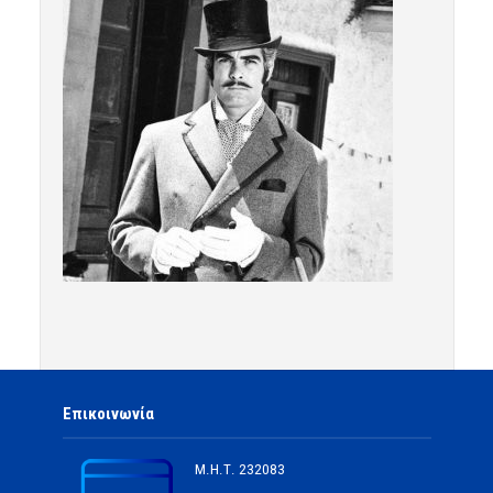
Επικοινωνία
Μ.Η.Τ.
232083