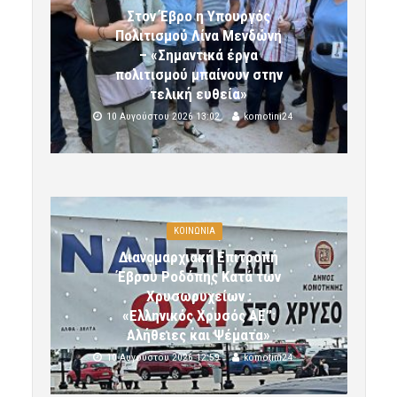
Στον Έβρο η Υπουργός
Πολιτισμού Λίνα Μενδώνη
– «Σημαντικά έργα
πολιτισμού μπαίνουν στην
τελική ευθεία»
10 Αυγούστου 2026 13:02
komotini24
ΚΟΙΝΩΝΙΑ
Διανομαρχιακή Επιτροπή
Έβρου Ροδόπης Κατά των
Χρυσωρυχείων :
«Ελληνικός Χρυσός ΑΕ”:
Αλήθειες και Ψέματα»
10 Αυγούστου 2026 12:59
komotini24