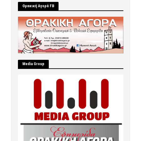
Θρακική Αγορά FB
Μedia Group