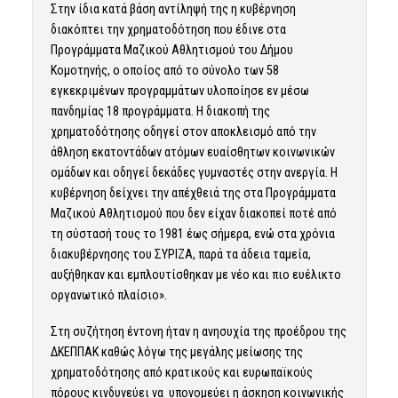
Στην ίδια κατά βάση αντίληψή της η κυβέρνηση
διακόπτει την χρηματοδότηση που έδινε στα
Προγράμματα Μαζικού Αθλητισμού του Δήμου
Κομοτηνής, ο οποίος από το σύνολο των 58
εγκεκριμένων προγραμμάτων υλοποίησε εν μέσω
πανδημίας 18 προγράμματα. Η διακοπή της
χρηματοδότησης οδηγεί στον αποκλεισμό από την
άθληση εκατοντάδων ατόμων ευαίσθητων κοινωνικών
ομάδων και οδηγεί δεκάδες γυμναστές στην ανεργία. Η
κυβέρνηση δείχνει την απέχθειά της στα Προγράμματα
Μαζικού Αθλητισμού που δεν είχαν διακοπεί ποτέ από
τη σύστασή τους το 1981 έως σήμερα, ενώ στα χρόνια
διακυβέρνησης του ΣΥΡΙΖΑ, παρά τα άδεια ταμεία,
αυξήθηκαν και εμπλουτίσθηκαν με νέο και πιο ευέλικτο
οργανωτικό πλαίσιο».
Στη συζήτηση έντονη ήταν η ανησυχία της προέδρου της
ΔΚΕΠΠΑΚ καθώς λόγω της μεγάλης μείωσης της
χρηματοδότησης από κρατικούς και ευρωπαϊκούς
πόρους κινδυνεύει να υπονομεύει η άσκηση κοινωνικής