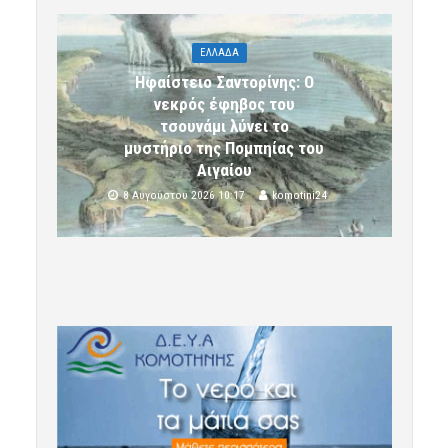
ΕΛΛΑΔΑ
Ηφαίστειο Σαντορίνης: Ο
νεκρός έφηβος του
τσουνάμι λύνει το
μυστήριο της Πομπηίας του
Αιγαίου
8 Αυγούστου 2026 10:17
komotini24