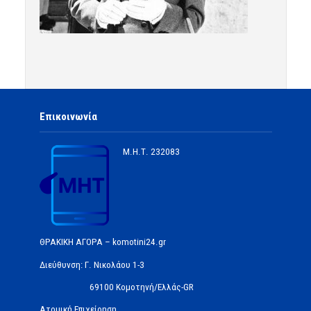
Επικοινωνία
Μ.Η.Τ.
232083
ΘΡΑΚΙΚΗ ΑΓΟΡΑ – komotini24.gr
Διεύθυνση: Γ. Νικολάου 1-3
69100 Κομοτηνή/Ελλάς-GR
Ατομική Επιχείρηση