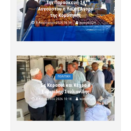
Την Παρασκευή 14
Αυγούστου η Λαϊκή Αγορά
της Κομοτηνής
8 Αυγούστου 2026 10:19
komotini24
ΠΟΛΙΤΙΚΗ
Σε Κερασιά και Κέχρο ο
Ευριπίδης Στυλιανίδης
8 Αυγούστου 2026 10:18
komotini24