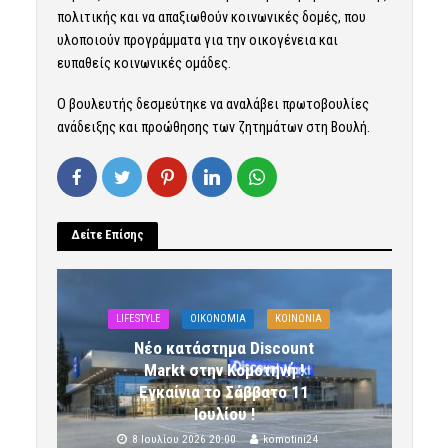
πολιτικής και να απαξιωθούν κοινωνικές δομές, που
υλοποιούν προγράμματα για την οικογένεια και
ευπαθείς κοινωνικές ομάδες.
Ο βουλευτής δεσμεύτηκε να αναλάβει πρωτοβουλίες
ανάδειξης και προώθησης των ζητημάτων στη Βουλή.
Δείτε Επίσης
LIFESTYLE
OIKONOMIA
ΚΟΙΝΩΝΙΑ
Νέο κατάστημα Discount
Markt στην Κομοτηνή !
Εγκαίνια το Σάββατο 11
Ιουλίου !
8 Ιουλίου 2026 20:00
komotini24