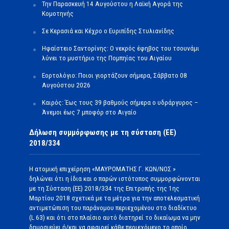
Την Παρασκευή 14 Αυγούστου η Λαϊκή Αγορά της
Κομοτηνής
Σε Κερασιά και Κέχρο ο Ευριπίδης Στυλιανίδης
Ηφαίστειο Σαντορίνης: Ο νεκρός έφηβος του τσουνάμι
λύνει το μυστήριο της Πομπηίας του Αιγαίου
Εορτολόγιο: Ποιοι γιορτάζουν σήμερα, Σάββατο 08
Αυγούστου 2026
Καιρός: Έως τους 39 βαθμούς σήμερα ο υδράργυρος –
Άνεμοι έως 7 μποφόρ στο Αιγαίο
Δήλωση συμμόρφωσης με τη σύσταση (ΕΕ)
2018/334
Η ατομική επιχείρηση «ΜΑΥΡΟΜΑΤΗΣ Γ. ΚΩΝ/ΝΟΣ »
δηλώνει ότι η ίδια και ο παρών ιστότοπος συμμορφώνονται
με τη Σύσταση (ΕΕ) 2018/334 της Επιτροπής της 1ης
Μαρτίου 2018 σχετικά με τα μέτρα για την αποτελεσματική
αντιμετώπιση του παράνομου περιεχομένου στο διαδίκτυο
(L 63) και ότι στο πλαίσιο αυτό διατηρεί το δικαίωμα να μην
δημοσιεύει ή/και να αφαιρεί κάθε περιεχόμενο το οποίο