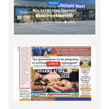
ΕΛΛΑΔΑ
Νέο κατάστημα Discount
Markt στην Κομοτηνή!
22 Ιουλίου 2025 08:20
admin
ΔΙΑΦΟΡΑ
ΘΡΑΚΙΚΗ ΑΓΟΡΑ : 06
ΑΥΓΟΥΣΤΟΥ 2026
7 Αυγούστου 2026 20:24
komotini24