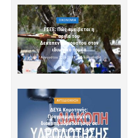
OIKONOMIA
ΓΣΕΕ: Πώς αμείβεται η
αργία του
Δεκαπενταύγουστου στον
ιδιωτικό τομέα
7 Αυγούστου 2026 20:18
komotini24
ΑΥΤΟΔΙΟΙΚΗΣΗ
ΔΕΥΑ Κομοτηνής:
Προγραμματισμένη
διακοπή υδροδότησης σε
πέντε οικισμούς λόγω
αυξημένης κατανάλωσης