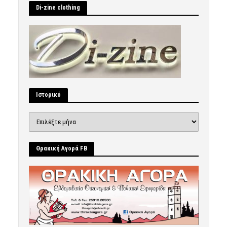
Di-zine clothing
Ιστορικό
Ιστορικό
Θρακική Αγορά FB