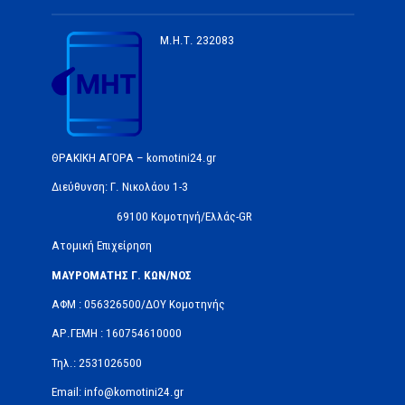
Μ.Η.Τ.
232083
ΘΡΑΚΙΚΗ ΑΓΟΡΑ – komotini24.gr
Διεύθυνση: Γ. Νικολάου 1-3
69100 Κομοτηνή/Ελλάς-GR
Ατομική Επιχείρηση
ΜΑΥΡΟΜΑΤΗΣ Γ. ΚΩΝ/ΝΟΣ
ΑΦΜ : 056326500/ΔOΥ Κομοτηνής
ΑΡ.ΓΕΜΗ : 160754610000
Τηλ.: 2531026500
Email: info@komotini24.gr