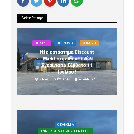
Δείτε Επίσης
LIFESTYLE
OIKONOMIA
ΚΟΙΝΩΝΙΑ
Νέο κατάστημα Discount
Markt στην Κομοτηνή !
Εγκαίνια το Σάββατο 11
Ιουλίου !
8 Ιουλίου 2026 20:00
komotini24
OIKONOMIA
ΑΝΑΤΟΛΙΚΗ ΜΑΚΕΔΟΝΙΑ ΚΑΙ ΘΡΑΚΗ