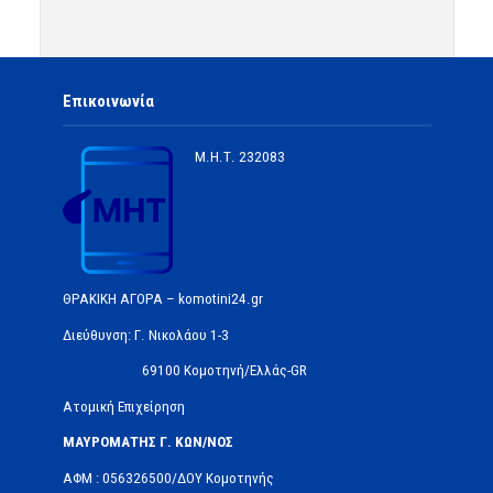
Επικοινωνία
Μ.Η.Τ.
232083
ΘΡΑΚΙΚΗ ΑΓΟΡΑ – komotini24.gr
Διεύθυνση: Γ. Νικολάου 1-3
69100 Κομοτηνή/Ελλάς-GR
Ατομική Επιχείρηση
ΜΑΥΡΟΜΑΤΗΣ Γ. ΚΩΝ/ΝΟΣ
ΑΦΜ : 056326500/ΔOΥ Κομοτηνής