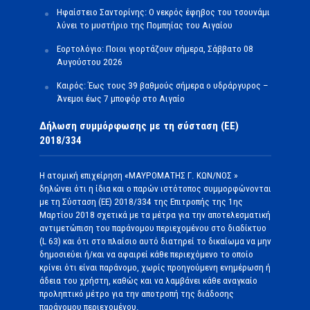
Ηφαίστειο Σαντορίνης: Ο νεκρός έφηβος του τσουνάμι
λύνει το μυστήριο της Πομπηίας του Αιγαίου
Εορτολόγιο: Ποιοι γιορτάζουν σήμερα, Σάββατο 08
Αυγούστου 2026
Καιρός: Έως τους 39 βαθμούς σήμερα ο υδράργυρος –
Άνεμοι έως 7 μποφόρ στο Αιγαίο
Δήλωση συμμόρφωσης με τη σύσταση (ΕΕ)
2018/334
Η ατομική επιχείρηση «ΜΑΥΡΟΜΑΤΗΣ Γ. ΚΩΝ/ΝΟΣ »
δηλώνει ότι η ίδια και ο παρών ιστότοπος συμμορφώνονται
με τη Σύσταση (ΕΕ) 2018/334 της Επιτροπής της 1ης
Μαρτίου 2018 σχετικά με τα μέτρα για την αποτελεσματική
αντιμετώπιση του παράνομου περιεχομένου στο διαδίκτυο
(L 63) και ότι στο πλαίσιο αυτό διατηρεί το δικαίωμα να μην
δημοσιεύει ή/και να αφαιρεί κάθε περιεχόμενο το οποίο
κρίνει ότι είναι παράνομο, χωρίς προηγούμενη ενημέρωση ή
άδεια του χρήστη, καθώς και να λαμβάνει κάθε αναγκαίο
προληπτικό μέτρο για την αποτροπή της διάδοσης
παράνομου περιεχομένου.