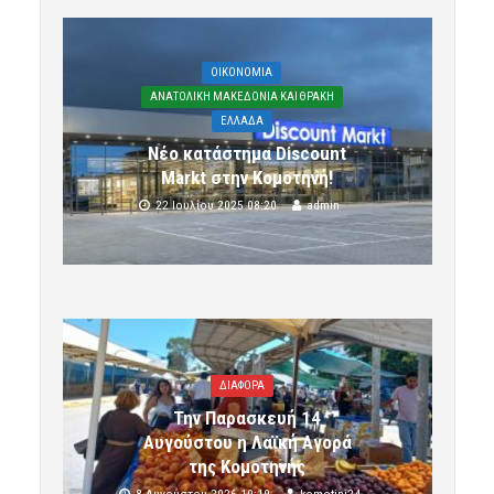
OIKONOMIA
ΑΝΑΤΟΛΙΚΗ ΜΑΚΕΔΟΝΙΑ ΚΑΙ ΘΡΑΚΗ
ΕΛΛΑΔΑ
Νέο κατάστημα Discount
Markt στην Κομοτηνή!
22 Ιουλίου 2025 08:20
admin
ΔΙΑΦΟΡΑ
Την Παρασκευή 14
Αυγούστου η Λαϊκή Αγορά
της Κομοτηνής
8 Αυγούστου 2026 10:19
komotini24