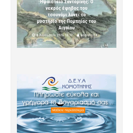
Ηφαίστειο Σαντορίνης: Ο
νεκρός έφηβος του
τσουνάμι λύνει το
μυστήριο της Πομπηίας του
Αιγαίου
8 Αυγούστου 2026 10:17
komotini24