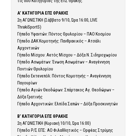
τις δυο Κατηγορίες της ΕΠΣ Θράκης:
Α’ ΚΑΤΗΓΟΡΙΑ ΕΠΣ ΘΡΑΚΗΣ
2η ΑΓΩΝΙΣΤΙΚΗ (Σάββατο 9/10, Ώρα 16:00, LIVE
ThrakiSportS)
Γήπεδο Υφαντών: Πόντος Θρυλορίου – ΠΑΟ Κοσμίου
Γήπεδο ΔΑΚ Κομοτηνής: Πανθρακικός – Ατσάλι
Αρχοντικών
Γήπεδο Μίσχου: Αετός Μίσχου – Δόξα Ν. Σιδηροχωρίου
Γήπεδο Ασωμάτων: Ένωση Ασωμάτων – Αναγέννηση
Ποντιών Θρυλορίου
Γήπεδο Εκτενεπόλ: Πόντος Κομοτηνής – Αναγέννηση
Παγουρίων
Γήπεδο Αγιών Θεοδώρων: Σπάρτακος Αγ. Θεοδώρων –
Δόξα Γρατινής
Γήπεδο Αρχοντικών: Ελπίδα Σαπών – Δόξα Προσκυνητών
Β’ ΚΑΤΗΓΟΡΙΑ ΕΠΣ ΘΡΑΚΗΣ
2η ΑΓΩΝΙΣΤΙΚΗ (Κυριακή 10/10, Ώρα 16:00)
Γήπεδο Ρ/Σ ΕΠΣ: ΑΟ Φιλαθλητικός – Ορφέας Στρύμης