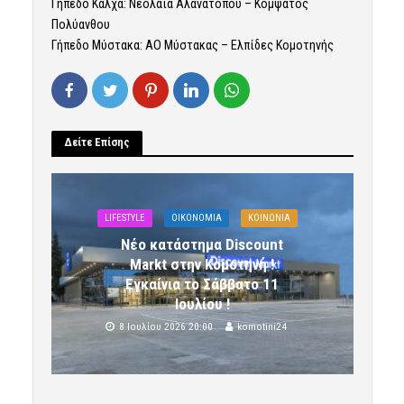
Γήπεδο Κάλχα: Νεολαία Αλανάτοπου – Κομψάτος
Πολύανθου
Γήπεδο Μύστακα: ΑΟ Μύστακας – Ελπίδες Κομοτηνής
Δείτε Επίσης
LIFESTYLE
OIKONOMIA
ΚΟΙΝΩΝΙΑ
Νέο κατάστημα Discount
Markt στην Κομοτηνή !
Εγκαίνια το Σάββατο 11
Ιουλίου !
8 Ιουλίου 2026 20:00
komotini24