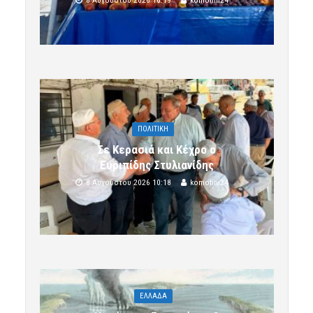
ΠΟΛΙΤΙΚΗ
Σε Κερασιά και Κέχρο ο
Ευριπίδης Στυλιανίδης
8 Αυγούστου 2026 10:18
komotini24
ΕΛΛΑΔΑ