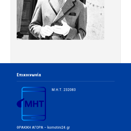
Επικοινωνία
Μ.Η.Τ.
232083
ΘΡΑΚΙΚΗ ΑΓΟΡΑ – komotini24.gr