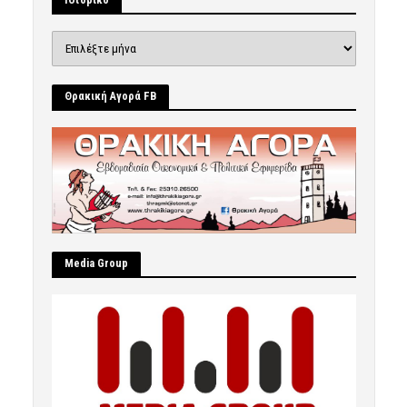
Ιστορικό
Θρακική Αγορά FB
Μedia Group