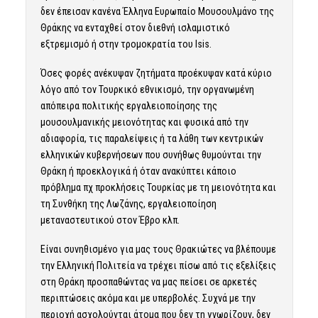
δεν έπεισαν κανένα Έλληνα Ευρωπαίο Μουσουλμάνο της
Θράκης να ενταχθεί στον διεθνή ισλαμιστικό
εξτρεμισμό ή στην τρομοκρατία του Isis.
Όσες φορές ανέκυψαν ζητήματα προέκυψαν κατά κύριο
λόγο από τον Τουρκικό εθνικισμό, την οργανωμένη
απόπειρα πολιτικής εργαλειοποίησης της
μουσουλμανικής μειονότητας και φυσικά από την
αδιαφορία, τις παραλείψεις ή τα λάθη των κεντρικών
ελληνικών κυβερνήσεων που συνήθως θυμούνται την
Θράκη ή προεκλογικά ή όταν ανακύπτει κάποιο
πρόβλημα πχ προκλήσεις Τουρκίας με τη μειονότητα και
τη Συνθήκη της Λωζάνης, εργαλειοποίηση
μεταναστευτικού στον Έβρο κλπ.
Είναι συνηθισμένο για μας τους Θρακιώτες να βλέπουμε
την Ελληνική Πολιτεία να τρέχει πίσω από τις εξελίξεις
στη Θράκη προσπαθώντας να μας πείσει σε αρκετές
περιπτώσεις ακόμα και με υπερβολές. Συχνά με την
περιοχή ασχολούνται άτομα που δεν τη γνωρίζουν, δεν