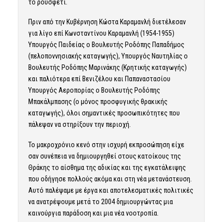
το ρουσφέτι.
Πριν από την Κυβέρνηση Κώστα Καραμανλή διετέλεσαν
για λίγο επί Κωνσταντίνου Καραμανλή (1954-1955)
Υπουργός Παιδείας ο Βουλευτής Ροδόπης Παπαδήμος
(πελοποννησιακής καταγωγής), Υπουργός Ναυτηλίας ο
Βουλευτής Ροδόπης Μαρινάκης (Κρητικής καταγωγής)
και παλιότερα επί Βενιζέλου και Παπαναστασίου
Υπουργός Αεροπορίας ο Βουλευτής Ροδόπης
Μπακάλμπασης (ο μόνος προσφυγικής θρακικής
καταγωγής), όλοι σημαντικές προσωπικότητες που
πάλεψαν να στηρίξουν την περιοχή.
Το μακροχρόνιο κενό στην ισχυρή εκπροσώπηση είχε
σαν συνέπεια να δημιουργηθεί στους κατοίκους της
Θράκης το αίσθημα της αδικίας και της εγκατάλειψης
που οδήγησε πολλούς ακόμα και στη νέα μετανάστευση.
Αυτό παλέψαμε με έργα και αποτελεσματικές πολιτικές
να ανατρέψουμε μετά το 2004 δημιουργώντας μια
καινούργια παράδοση και μια νέα νοοτροπία.