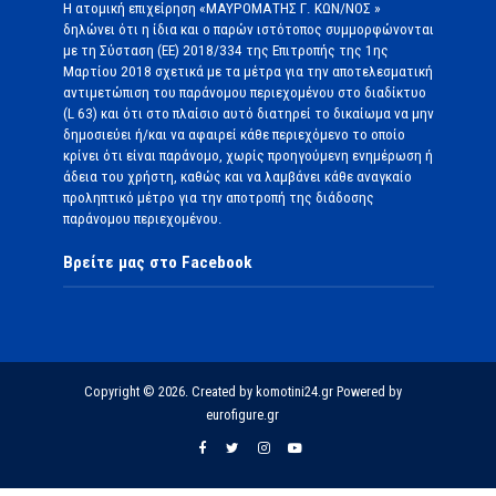
Η ατομική επιχείρηση «ΜΑΥΡΟΜΑΤΗΣ Γ. ΚΩΝ/ΝΟΣ »
δηλώνει ότι η ίδια και ο παρών ιστότοπος συμμορφώνονται
με τη Σύσταση (ΕΕ) 2018/334 της Επιτροπής της 1ης
Μαρτίου 2018 σχετικά με τα μέτρα για την αποτελεσματική
αντιμετώπιση του παράνομου περιεχομένου στο διαδίκτυο
(L 63) και ότι στο πλαίσιο αυτό διατηρεί το δικαίωμα να μην
δημοσιεύει ή/και να αφαιρεί κάθε περιεχόμενο το οποίο
κρίνει ότι είναι παράνομο, χωρίς προηγούμενη ενημέρωση ή
άδεια του χρήστη, καθώς και να λαμβάνει κάθε αναγκαίο
προληπτικό μέτρο για την αποτροπή της διάδοσης
παράνομου περιεχομένου.
Βρείτε μας στο Facebook
Copyright © 2026. Created by komotini24.gr Powered by
eurofigure.gr