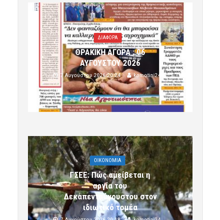
ΔΙΑΦΟΡΑ
ΘΡΑΚΙΚΗ ΑΓΟΡΑ : 06
ΑΥΓΟΥΣΤΟΥ 2026
7 Αυγούστου 2026 20:24
komotini24
OIKONOMIA
ΓΣΕΕ: Πώς αμείβεται η
αργία του
Δεκαπενταύγουστου στον
ιδιωτικό τομέα
7 Αυγούστου 2026 20:18
komotini24