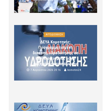
ΑΥΤΟΔΙΟΙΚΗΣΗ
ΔΕΥΑ Κομοτηνής:
Προγραμματισμένη
διακοπή υδροδότησης σε
πέντε οικισμούς λόγω
αυξημένης κατανάλωσης
7 Αυγούστου 2026 20:16
komotini24