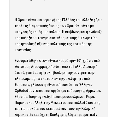
Η Θράκη είναι μια περιοχή της Ελλάδας που άλλαξε χέρια
παρά τις διαχρονικές θυσίες των Θρακών, πάντα με
υπογραφές και όχι με πόλεμο. Η επιβίωση και η ανάδειξη
της υπήρξε επίτευγμα αποτελεσματικής διπλωματίας
της ηγεσίας ή έξυπνης πολιτικής της τοπικής της
κοινωνίας.
Ενσωματώθηκε στον εθνικό κορμό πριν 101 χρόνια από
Αυτόνομη Διασυμμαχική Ζώνη υπό το Γάλλο Διοικητή
Σαρπύ, γιατί αυτή ήταν η βούληση της συντριπτικής
πλειοψηφίας των κατοίκων της, ανεξάρτητα από
θρησκεία, γλώσσα ή εθνοτική ταυτότητα. Έλληνες
Ορθόδοξοι ντόπιοι και αργότερα πρόσφυγες, Αρμένιοι,
Εβραίοι, Τουρκογενείς, Παλαιομουσουλμάνοι, Ρομά,
Πομάκοι και Αλεβίτες, Μπεκατασί και πολλοί Σουνίτες
προτίμησαν δια των εκπροσώπων τους την Ελληνική
Δημοκρατία και όχι τη Βουλγαρία, λόγω τραυματικών