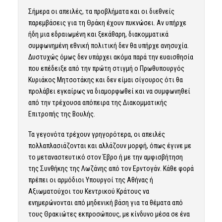
Σήμερα οι απειλές, τα προβλήματα και οι διεθνείς
παρεμβάσεις για τη Θράκη έχουν πυκνώσει. Αν υπήρχε
ήδη μια εδραιωμένη και ξεκάθαρη, διακομματικά
συμφωνημένη εθνική πολιτική δεν θα υπήρχε ανησυχία.
Δυστυχώς όμως δεν υπάρχει ακόμα παρά την ευαισθησία
που επέδειξε από την πρώτη στιγμή ο Πρωθυπουργός
Κυριάκος Μητσοτάκης και δεν είμαι σίγουρος ότι θα
προλάβει εγκαίρως να διαμορφωθεί και να συμφωνηθεί
από την τρέχουσα απόπειρα της Διακομματικής
Επιτροπής της Βουλής.
Τα γεγονότα τρέχουν γρηγορότερα, οι απειλές
πολλαπλασιάζονται και αλλάζουν μορφή, όπως έγινε με
το μεταναστευτικό στον Έβρο ή με την αμφισβήτηση
της Συνθήκης της Λωζάνης από τον Ερντογάν. Κάθε φορά
πρέπει οι αρμόδιοι Υπουργοί της Αθήνας ή
Αξιωματούχοι του Κεντρικού Κράτους να
ενημερώνονται από μηδενική βάση για τα θέματα από
τους Θρακιώτες εκπροσώπους, με κίνδυνο μέσα σε ένα