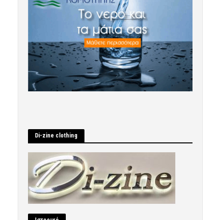
Di-zine clothing
Ιστορικό