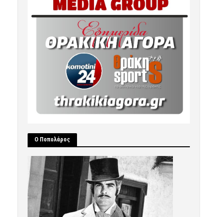
Ο Ποπολάρος