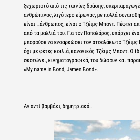
ξεχωριστό από τις ταινίες δράσης, υπερπαραγωγές
ανθρώπινος, λιγότερο είρωνας, με πολλά συναισθ
είναι …άνθρωπος, είναι ο Τζέιμς Μποντ. Πέφτει α
από τα μαλλιά του. Για τον Ποπολάρος, υπάρχει έν
μπορούσε να ενσαρκώσει τον ατσαλάκωτο Τζέιμς Μ
όχι με φέτες κοιλιά, κανονικός Τζέιμς Μποντ. Ο ίδ
σκοτώνει, κινηματογραφικά, του δώσουν και παραπ
«My name is Bond, James Bond».
Αν αντί βαμβάκι, δημητριακά…