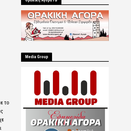
Θρακική Αγορά FB
Μedia Group
ε το
μς
χε
ι