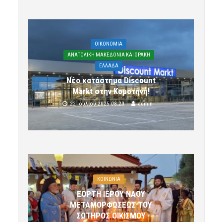
OIKONOMIA
ΑΝΑΤΟΛΙΚΗ ΜΑΚΕΔΟΝΙΑ ΚΑΙ ΘΡΑΚΗ
ΕΛΛΑΔΑ
Νέο κατάστημα Discount
Markt στην Κομοτηνή!
22 Ιουλίου 2025 08:20
admin
ΚΟΙΝΩΝΙΑ
ΕΟΡΤΗ ΙΕΡΟΥ ΝΑΟΥ
ΜΕΤΑΜΟΡΦΩΣΕΩΣ ΤΟΥ
ΣΩΤΗΡΟΣ ΟΙΚΙΣΜΟΥ