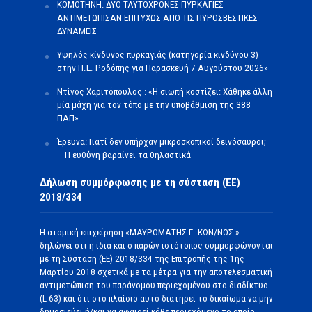
ΚΟΜΟΤΗΝΗ: ΔΥΟ ΤΑΥΤΟΧΡΟΝΕΣ ΠΥΡΚΑΓΙΕΣ
ΑΝΤΙΜΕΤΩΠΙΣΑΝ ΕΠΙΤΥΧΩΣ ΑΠΟ ΤΙΣ ΠΥΡΟΣΒΕΣΤΙΚΕΣ
ΔΥΝΑΜΕΙΣ
Υψηλός κίνδυνος πυρκαγιάς (κατηγορία κινδύνου 3)
στην Π.Ε. Ροδόπης για Παρασκευή 7 Αυγούστου 2026»
Ντίνος Χαριτόπουλος : «Η σιωπή κοστίζει: Χάθηκε άλλη
μία μάχη για τον τόπο με την υποβάθμιση της 388
ΠΑΠ»
Έρευνα: Γιατί δεν υπήρχαν μικροσκοπικοί δεινόσαυροι;
– Η ευθύνη βαραίνει τα θηλαστικά
Δήλωση συμμόρφωσης με τη σύσταση (ΕΕ)
2018/334
Η ατομική επιχείρηση «ΜΑΥΡΟΜΑΤΗΣ Γ. ΚΩΝ/ΝΟΣ »
δηλώνει ότι η ίδια και ο παρών ιστότοπος συμμορφώνονται
με τη Σύσταση (ΕΕ) 2018/334 της Επιτροπής της 1ης
Μαρτίου 2018 σχετικά με τα μέτρα για την αποτελεσματική
αντιμετώπιση του παράνομου περιεχομένου στο διαδίκτυο
(L 63) και ότι στο πλαίσιο αυτό διατηρεί το δικαίωμα να μην
δημοσιεύει ή/και να αφαιρεί κάθε περιεχόμενο το οποίο