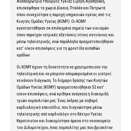
Αναπληρώτρια Υπουργός Υγείας Ειρήνη Αγαπηδάκη,
επισκέφθηκε τα χωριά Δίκαια, Πτελέα και Πετρωτά
όπου συνεχίστηκε η παροχή υπηρεσιών υγείας από τις
Κινητές Ομάδες Υγείας (ΚΟΜΥ). Οι ΚΟΜΥ
εγκαταστάθηκαν σε επιλεγμένα σημεία των οικισμών
όπου παρείχαν ιατρικές εξετάσεις στους κατοίκους και
μέσω τηλεϊατρικής, ενώ παράλληλα πραγματοποιήθηκαν
κατ’ οίκον επισκέψεις για τη φροντίδα ευπαθών
ομάδων.
Οι ΚΟΜΥ έχουν τη δυνατότητα να χρησιμοποιούν την
τηλεϊατρική και να μπορούν απομακρυσμένα οι γιατροί
να κάνουν διάγνωση. Το διήμερο δράσης των Κινητών
Ομάδων Υγείας (ΚΟΜΥ) πραγματοποιήθηκαν 52 κατ’
οίκον επισκέψεις, ενώ κρίθηκε αναγκαία η διακομιδή
τριών συμπολιτών μας: Ένας άνδρας με σοβαρό
καρδιολογικό επεισόδιο, που διαγνώστηκε μέσω
τηλεϊατρικής από καρδιολόγο στο Κέντρο Υγείας
Κερατσινίου και διακομίστηκε άμεσα στο νοσοκομείο
του Διδυμοτείχου, ένας συμπολίτης μας που βρισκόταν