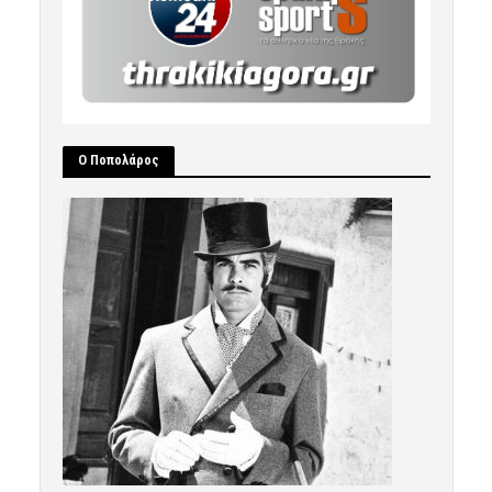
Ο Ποπολάρος