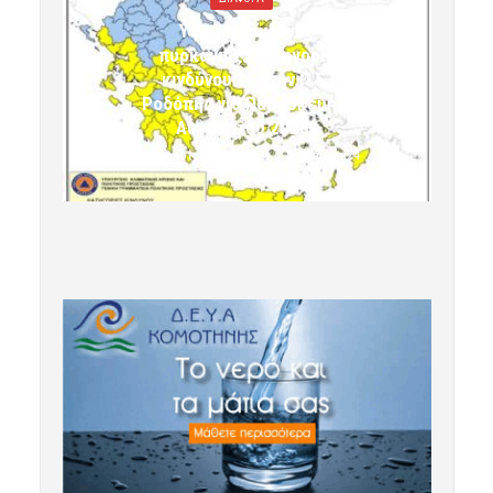
Υψηλός κίνδυνος
πυρκαγιάς (κατηγορία
κινδύνου 3) στην Π.Ε.
Ροδόπης για Παρασκευή 7
Αυγούστου 2026»
7 Αυγούστου 2026 10:24
komotini24