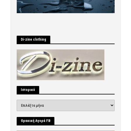
Di-zine clothing
Ιστορικό
Ιστορικό
Θρακική Αγορά FB