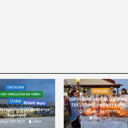
OIKONOMIA
ΚΟΙΝΩΝΙΑ
ΛΙΚΗ ΜΑΚΕΔΟΝΙΑ ΚΑΙ ΘΡΑΚΗ
ΕΟΡΤΗ ΙΕΡΟΥ ΝΑΟΥ ΜΕΤΑΜΟΡΦΩ
ΕΛΛΑΔΑ
ΤΟΥ ΣΩΤΗΡΟΣ ΟΙΚΙΣΜΟΥ ΚΑΡΥΔΙ
άστημα Discount Markt στην
7 Αυγούστου 2026 10:26
Κομοτηνή!
komotini24
ουλίου 2025 08:20
admin