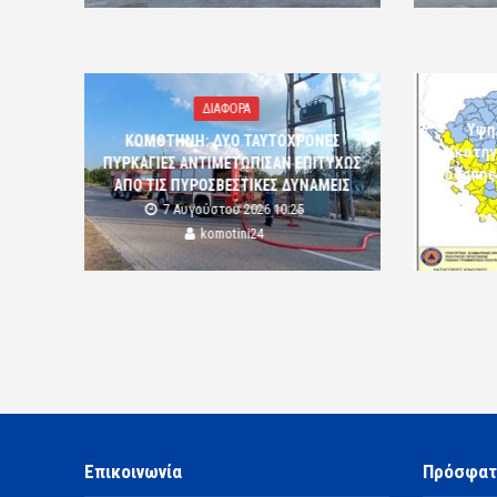
ΔΙΑΦΟΡΑ
Υψη
ΚΟΜΟΤΗΝΗ: ΔΥΟ ΤΑΥΤΟΧΡΟΝΕΣ
(κατηγ
ΠΥΡΚΑΓΙΕΣ ΑΝΤΙΜΕΤΩΠΙΣΑΝ ΕΠΙΤΥΧΩΣ
Ροδόπης
ΑΠΟ ΤΙΣ ΠΥΡΟΣΒΕΣΤΙΚΕΣ ΔΥΝΑΜΕΙΣ
7 Αυγούστου 2026 10:25
komotini24
Επικοινωνία
Πρόσφατ