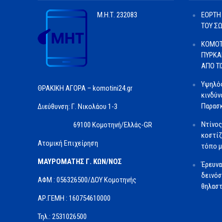
Μ.Η.Τ.
232083
ΕΟΡΤΗ
ΤΟΥ Σ
ΚΟΜΟΤ
ΠΥΡΚΑ
ΑΠΟ Τ
Υψηλός
ΘΡΑΚΙΚΗ ΑΓΟΡΑ – komotini24.gr
κινδύν
Παρασκ
Διεύθυνση: Γ. Νικολάου 1-3
Ντίνος
69100 Κομοτηνή/Ελλάς-GR
κοστίζ
Ατομική Επιχείρηση
τόπο μ
ΜΑΥΡΟΜΑΤΗΣ Γ. ΚΩΝ/ΝΟΣ
Έρευνα
δεινόσ
ΑΦΜ : 056326500/ΔOΥ Κομοτηνής
θηλαστ
ΑΡ.ΓΕΜΗ : 160754610000
Τηλ.: 2531026500