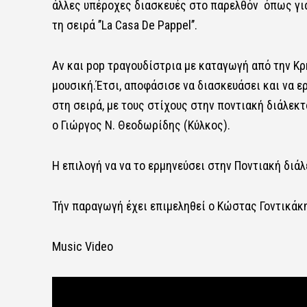
άλλες υπέροχες διασκευές στο παρελθόν όπως για παρ
τη σειρά ’’La Casa De Pappel’’.
Αν και pop τραγουδίστρια με καταγωγή από την Κρή
μουσική.Έτσι, αποφάσισε να διασκευάσει και να ε
στη σειρά, με τους στίχους στην ποντιακή διάλεκ
ο Γιώργος Ν. Θεοδωρίδης (Κύλκος).
Η επιλογή να να το ερμηνεύσει στην Ποντιακή διάλ
Τήν παραγωγή έχει επιμεληθεί ο Κώστας Γοντικάκη
Music Video