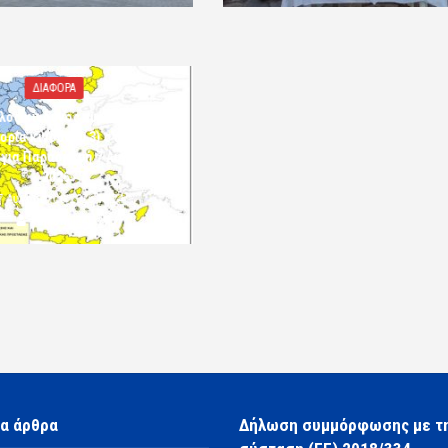
ΔΙΑΦΟΡΑ
λός κίνδυνος πυρκαγιάς
ορία κινδύνου 3) στην Π.Ε.
 για Παρασκευή 7 Αυγούστου
2026»
7 Αυγούστου 2026 10:24
komotini24
α άρθρα
Δήλωση συμμόρφωσης με τ