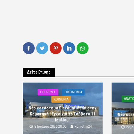
Δείτε Επίσης
LIFESTYLE
OIKONOMIA
ΑΝΑΤΟ
ΚΟΙΝΩΝΙΑ
Νέο κατάστημα Discount Markt στην
Κομοτηνή ! Εγκαίνια το Σάββατο 11
Νέο κατ
Ιουλίου !
8 Ιουλίου 2026 20:00
komotini24
22 Ι