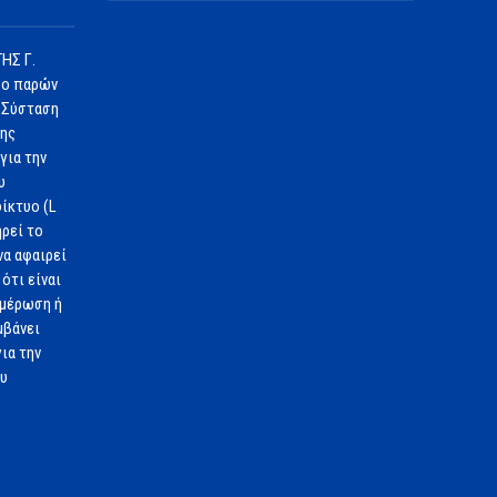
ΗΣ Γ.
 ο παρών
 Σύσταση
1ης
για την
υ
ίκτυο (L
ηρεί το
να αφαιρεί
ότι είναι
ημέρωση ή
μβάνει
ια την
ου