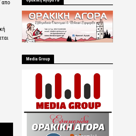
Θρακική Αγορά FB
’ απο
ακή
εται
Μedia Group