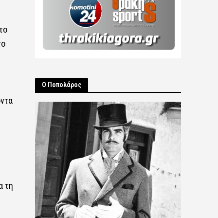
το
το
Ο Ποπολάρος
οντα
α τη