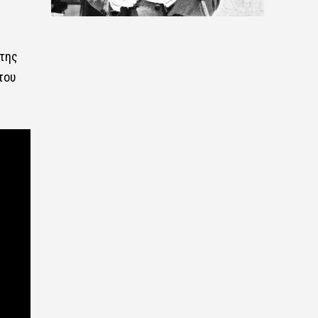
 της
του