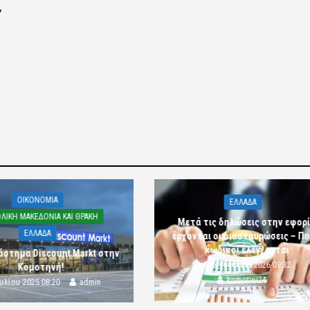
Υ
OIKONOMIA
ΕΛΛΑΔΑ
ΛΙΚΗ ΜΑΚΕΔΟΝΙΑ ΚΑΙ ΘΡΑΚΗ
Μετά τις δηλώσεις στην εφορ
ΕΛΛΑΔΑ
έρχονται οι διασταυρώσεις – Πο
κωδικοί ελέγχονται
άστημα Discount Markt στην
5 Αυγούστου 2026 09:32
Κομοτηνή!
komotini24
ουλίου 2025 08:20
admin