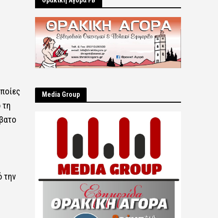
Θρακική Αγορά FB
οποίες
Μedia Group
 τη
ββατο
ό την