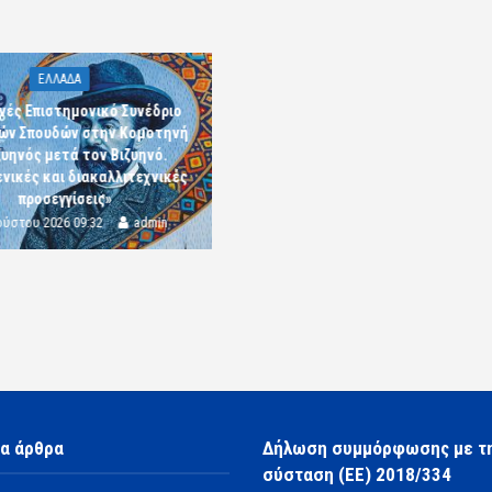
ΕΛΛΑΔΑ
νές Επιστημονικό Συνέδριο
κών Σπουδών στην Κομοτηνή
ζυηνός μετά τον Βιζυηνό.
νικές και διακαλλιτεχνικές
προσεγγίσεις»
ούστου 2026 09:32
admin
α άρθρα
Δήλωση συμμόρφωσης με τ
σύσταση (ΕΕ) 2018/334