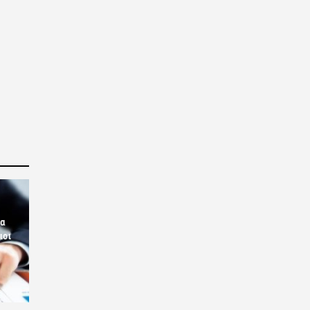
ία
ιοι