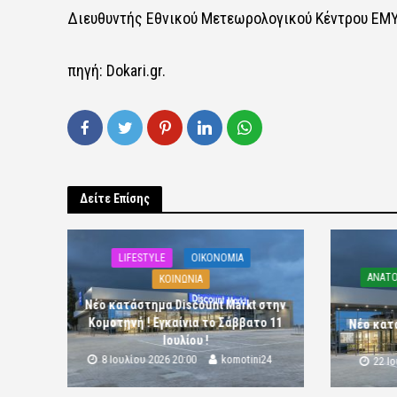
Διευθυντής Εθνικού Μετεωρολογικού Κέντρου ΕΜ
πηγή: Dokari.gr.
Δείτε Επίσης
LIFESTYLE
OIKONOMIA
ΑΝΑΤΟ
ΚΟΙΝΩΝΙΑ
Νέο κατάστημα Discount Markt στην
Κομοτηνή ! Εγκαίνια το Σάββατο 11
Νέο κατ
Ιουλίου !
8 Ιουλίου 2026 20:00
komotini24
22 Ι