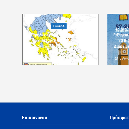
ΕΛΛΑΔΑ
4ο Διεθ
Υψηλός κίνδυνος πυρκαγιάς την
Βιζυηνι
Τετάρτη 5 Αυγούστου
«Ο Βι
Διακειμε
5 Αυγούστου 2026 09:32
komotini24
5 Αυγ
Επικοινωνία
Πρόσφατ