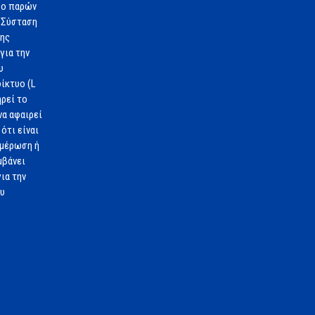
 ο παρών
 Σύσταση
1ης
για την
υ
ίκτυο (L
ηρεί το
να αφαιρεί
ότι είναι
ημέρωση ή
μβάνει
ια την
ου