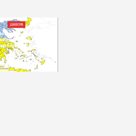
ΔΙΑΦΟΡΑ
λός κίνδυνος πυρκαγιάς
ορία κινδύνου 3) στην Π.Ε.
 για Παρασκευή 7 Αυγούστου
2026»
7 Αυγούστου 2026 10:24
komotini24