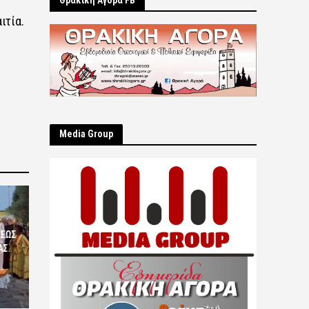
Θρακική Αγορά FB
ιτία.
Μedia Group
ΣΕΩΣ
ΑΣ.