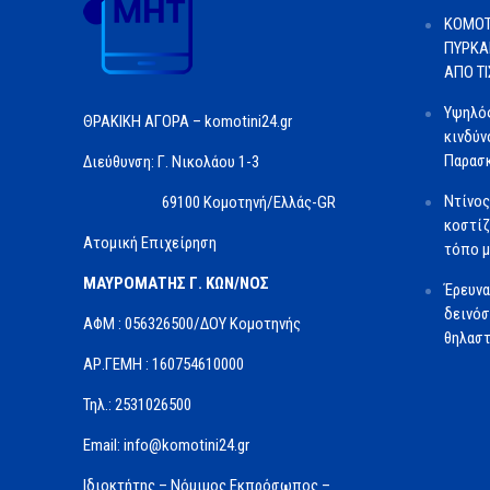
ΚΟΜΟΤ
ΠΥΡΚΑ
ΑΠΟ Τ
Υψηλός
ΘΡΑΚΙΚΗ ΑΓΟΡΑ – komotini24.gr
κινδύν
Παρασκ
Διεύθυνση: Γ. Νικολάου 1-3
Ντίνος
69100 Κομοτηνή/Ελλάς-GR
κοστίζ
Ατομική Επιχείρηση
τόπο μ
ΜΑΥΡΟΜΑΤΗΣ Γ. ΚΩΝ/ΝΟΣ
Έρευνα
δεινόσ
ΑΦΜ : 056326500/ΔOΥ Κομοτηνής
θηλαστ
ΑΡ.ΓΕΜΗ : 160754610000
Τηλ.: 2531026500
Email: info@komotini24.gr
Ιδιοκτήτης – Νόμιμος Εκπρόσωπος –