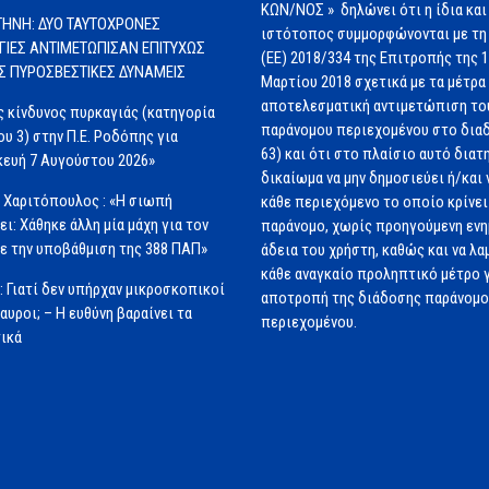
ΚΩΝ/ΝΟΣ » δηλώνει ότι η ίδια και
ΗΝΗ: ΔΥΟ ΤΑΥΤΟΧΡΟΝΕΣ
ιστότοπος συμμορφώνονται με τη
ΓΙΕΣ ΑΝΤΙΜΕΤΩΠΙΣΑΝ ΕΠΙΤΥΧΩΣ
(ΕΕ) 2018/334 της Επιτροπής της 
ΙΣ ΠΥΡΟΣΒΕΣΤΙΚΕΣ ΔΥΝΑΜΕΙΣ
Μαρτίου 2018 σχετικά με τα μέτρα 
αποτελεσματική αντιμετώπιση το
 κίνδυνος πυρκαγιάς (κατηγορία
παράνομου περιεχομένου στο διαδ
ου 3) στην Π.Ε. Ροδόπης για
63) και ότι στο πλαίσιο αυτό διατ
ευή 7 Αυγούστου 2026»
δικαίωμα να μην δημοσιεύει ή/και 
 Χαριτόπουλος : «Η σιωπή
κάθε περιεχόμενο το οποίο κρίνει 
ει: Χάθηκε άλλη μία μάχη για τον
παράνομο, χωρίς προηγούμενη εν
ε την υποβάθμιση της 388 ΠΑΠ»
άδεια του χρήστη, καθώς και να λα
κάθε αναγκαίο προληπτικό μέτρο γ
: Γιατί δεν υπήρχαν μικροσκοπικοί
αποτροπή της διάδοσης παράνομ
αυροι; – Η ευθύνη βαραίνει τα
περιεχομένου.
ικά