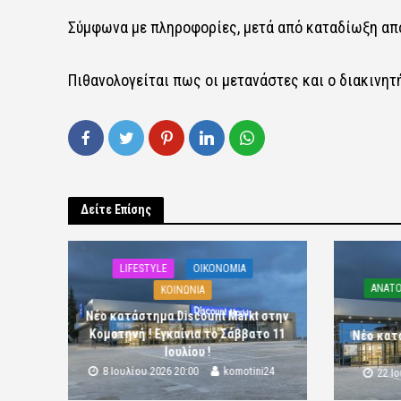
Σύμφωνα με πληροφορίες, μετά από καταδίωξη από 
Πιθανολογείται πως οι μετανάστες και ο διακινητή
Δείτε Επίσης
LIFESTYLE
OIKONOMIA
ΑΝΑΤΟ
ΚΟΙΝΩΝΙΑ
Νέο κατάστημα Discount Markt στην
Κομοτηνή ! Εγκαίνια το Σάββατο 11
Νέο κατ
Ιουλίου !
8 Ιουλίου 2026 20:00
komotini24
22 Ι