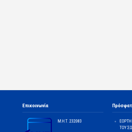
Επικοινωνία
Πρόσφατ
Μ.Η.Τ.
232083
ΕΟΡΤΗ
ΤΟΥ Σ