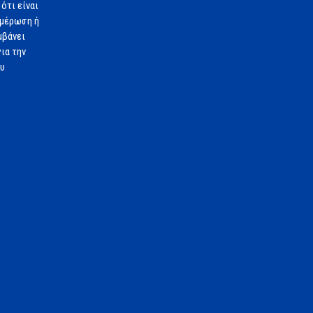
ότι είναι
ημέρωση ή
μβάνει
ια την
ου