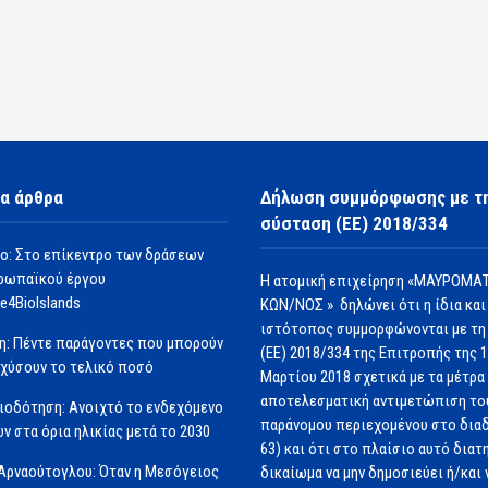
α άρθρα
Δήλωση συμμόρφωσης με τ
σύσταση (ΕΕ) 2018/334
ο: Στο επίκεντρο των δράσεων
ρωπαϊκού έργου
Η ατομική επιχείρηση «ΜΑΥΡΟΜΑΤ
e4BioIslands
ΚΩΝ/ΝΟΣ » δηλώνει ότι η ίδια και
ιστότοπος συμμορφώνονται με τη
η: Πέντε παράγοντες που μπορούν
(ΕΕ) 2018/334 της Επιτροπής της 
σχύσουν το τελικό ποσό
Μαρτίου 2018 σχετικά με τα μέτρα 
αποτελεσματική αντιμετώπιση το
ιοδότηση: Ανοιχτό το ενδεχόμενο
παράνομου περιεχομένου στο διαδ
ν στα όρια ηλικίας μετά το 2030
63) και ότι στο πλαίσιο αυτό διατ
Αρναούτογλου: Όταν η Μεσόγειος
δικαίωμα να μην δημοσιεύει ή/και 