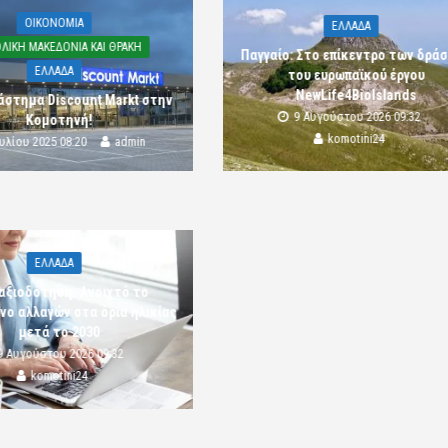
OIKONOMIA
ΕΛΛΑΔΑ
ΛΙΚΗ ΜΑΚΕΔΟΝΙΑ ΚΑΙ ΘΡΑΚΗ
Παγγαίο: Στο επίκεντρο των δρά
ΕΛΛΑΔΑ
του ευρωπαϊκού έργου
NewLife4BioIslands
άστημα Discount Markt στην
9 Αυγούστου 2026 09:32
Κομοτηνή!
komotini24
ουλίου 2025 08:20
admin
ΕΛΛΑΔΑ
αξιοδότηση: Ανοιχτό το
νο αλλαγών στα όρια ηλικίας
μετά το 2030
9 Αυγούστου 2026 09:32
komotini24