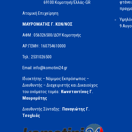
φτάνει
69100 Κομοτηνή/Ελλάς-GR
πραγμα
Ατομική Επιχείρηση
Υψηλός
ΜΑΥΡΟΜΑΤΗΣ Γ. ΚΩΝ/ΝΟΣ
9 Αυγ
ΑΦΜ : 056326500/ΔOΥ Κομοτηνής
ΑΡ.ΓΕΜΗ : 160754610000
Τηλ.: 2531026500
Email: info@komotini24.gr
Ιδιοκτήτης – Νόμιμος Εκπρόσωπος –
Διευθυντής – Διαχειριστής και Δικαιούχος
του ονόματος τομέα :
Κωνσταντίνος Γ.
Μαυρομάτης
Διευθυντής Σύνταξης :
Παναγιώτης Γ.
Τσοχλιάς