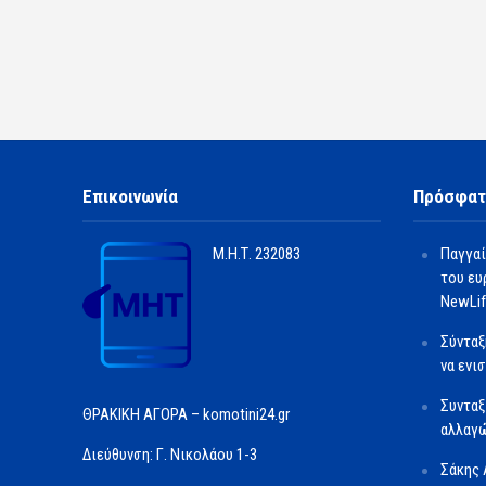
Επικοινωνία
Πρόσφατ
Μ.Η.Τ.
232083
Παγγαί
του ευ
NewLif
Σύνταξ
να ενι
Συνταξ
ΘΡΑΚΙΚΗ ΑΓΟΡΑ – komotini24.gr
αλλαγώ
Διεύθυνση: Γ. Νικολάου 1-3
Σάκης 