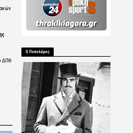
ακών
ης
Ο Ποπολάρος
ου ΔΠΘ