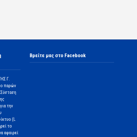
η
Βρείτε μας στο Facebook
ΗΣ Γ.
 ο παρών
 Σύσταση
1ης
για την
υ
ίκτυο (L
ηρεί το
να αφαιρεί