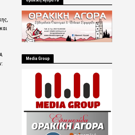
Θρακική Αγορά FB
κης,
 και
ΠΑ
Μedia Group
ν: