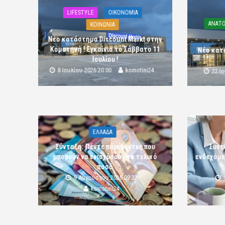
LIFESTYLE
OIKONOMIA
ΑΝΑΤΟ
ΚΟΙΝΩΝΙΑ
Νέο κατάστημα Discount Markt στην
Κομοτηνή ! Εγκαίνια το Σάββατο 11
Νέο κατ
Ιουλίου !
8 Ιουλίου 2026 20:00
komotini24
22 Ι
ΕΛΛΑΔΑ
Σύνταξη: Πέντε παράγοντες που
Συντ
μπορούν να ενισχύσουν το τελικό
ενδεχόμε
ποσό
9 Αυγούστου 2026 09:32
komotini24