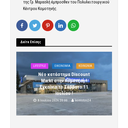
της Γρ. Μαρασλή έμπροσθεν του Πολυλειτουργικού
Κέντρου Κομοτηνής.
Δείτε Επίσης
LIFESTYLE
OIKONOMIA
ΚΟΙΝΩΝΙΑ
Νέο κατάστημα Discount
Markt στην Κομοτηνή !
Εγκαίνια το Σάββατο 11
Ιουλίου !
8 Ιουλίου 2026 20:00
komotini24