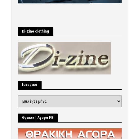
Di-zine clothing
Ιστορικό
Ιστορικό
Θρακική Αγορά FB