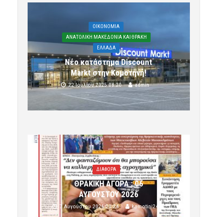
OIKONOMIA
ΑΝΑΤΟΛΙΚΗ ΜΑΚΕΔΟΝΙΑ ΚΑΙ ΘΡΑΚΗ
ΕΛΛΑΔΑ
Νέο κατάστημα Discount
Markt στην Κομοτηνή!
22 Ιουλίου 2025 08:20
admin
ΔΙΑΦΟΡΑ
ΘΡΑΚΙΚΗ ΑΓΟΡΑ : 06
ΑΥΓΟΥΣΤΟΥ 2026
7 Αυγούστου 2026 20:24
komotini24