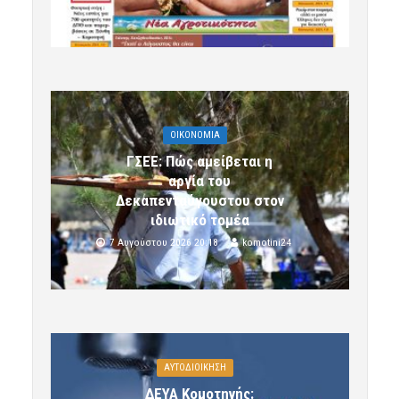
OIKONOMIA
ΓΣΕΕ: Πώς αμείβεται η
αργία του
Δεκαπενταύγουστου στον
ιδιωτικό τομέα
7 Αυγούστου 2026 20:18
komotini24
ΑΥΤΟΔΙΟΙΚΗΣΗ
ΔΕΥΑ Κομοτηνής: