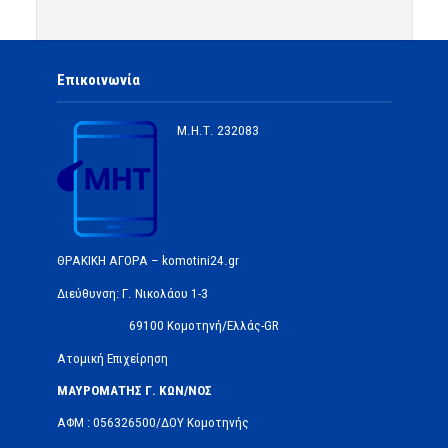
Επικοινωνία
Μ.Η.Τ.
232083
ΘΡΑΚΙΚΗ ΑΓΟΡΑ – komotini24.gr
Διεύθυνση: Γ. Νικολάου 1-3
69100 Κομοτηνή/Ελλάς-GR
Ατομική Επιχείρηση
ΜΑΥΡΟΜΑΤΗΣ Γ. ΚΩΝ/ΝΟΣ
ΑΦΜ : 056326500/ΔOΥ Κομοτηνής