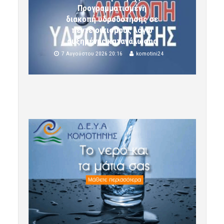
Προγραμματισμένη
διακοπή υδροδότησης σε
πέντε οικισμούς λόγω
αυξημένης κατανάλωσης
7 Αυγούστου 2026 20:16
komotini24