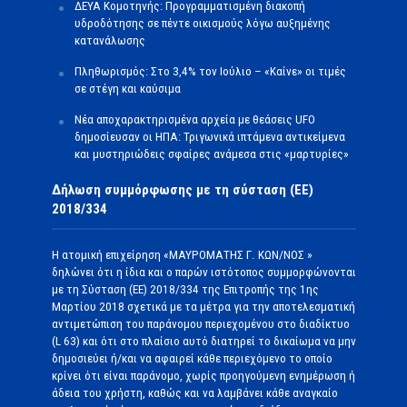
ΔΕΥΑ Κομοτηνής: Προγραμματισμένη διακοπή
υδροδότησης σε πέντε οικισμούς λόγω αυξημένης
κατανάλωσης
Πληθωρισμός: Στο 3,4% τον Ιούλιο – «Καίνε» οι τιμές
σε στέγη και καύσιμα
Νέα αποχαρακτηρισμένα αρχεία με θεάσεις UFO
δημοσίευσαν οι ΗΠΑ: Τριγωνικά ιπτάμενα αντικείμενα
και μυστηριώδεις σφαίρες ανάμεσα στις «μαρτυρίες»
Δήλωση συμμόρφωσης με τη σύσταση (ΕΕ)
2018/334
Η ατομική επιχείρηση «ΜΑΥΡΟΜΑΤΗΣ Γ. ΚΩΝ/ΝΟΣ »
δηλώνει ότι η ίδια και ο παρών ιστότοπος συμμορφώνονται
με τη Σύσταση (ΕΕ) 2018/334 της Επιτροπής της 1ης
Μαρτίου 2018 σχετικά με τα μέτρα για την αποτελεσματική
αντιμετώπιση του παράνομου περιεχομένου στο διαδίκτυο
(L 63) και ότι στο πλαίσιο αυτό διατηρεί το δικαίωμα να μην
δημοσιεύει ή/και να αφαιρεί κάθε περιεχόμενο το οποίο
κρίνει ότι είναι παράνομο, χωρίς προηγούμενη ενημέρωση ή
άδεια του χρήστη, καθώς και να λαμβάνει κάθε αναγκαίο