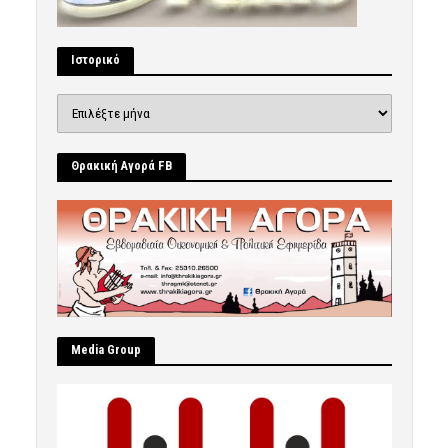
Ιστορικό
Ιστορικό
Θρακική Αγορά FB
Μedia Group