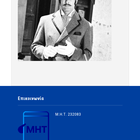
Επικοινωνία
Μ.Η.Τ.
232083