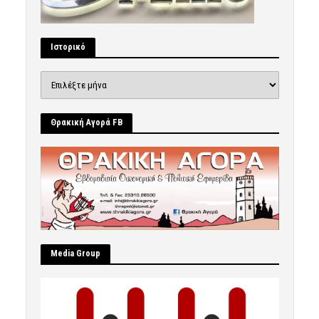
Ιστορικό
Ιστορικό
Θρακική Αγορά FB
Μedia Group