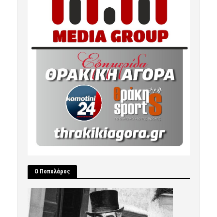
Ο Ποπολάρος