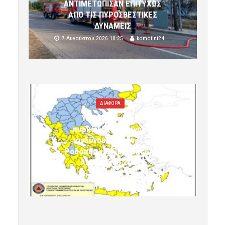
ΑΝΤΙΜΕΤΩΠΙΣΑΝ ΕΠΙΤΥΧΩΣ
ΑΠΟ ΤΙΣ ΠΥΡΟΣΒΕΣΤΙΚΕΣ
ΔΥΝΑΜΕΙΣ
7 Αυγούστου 2026 10:25
komotini24
ΔΙΑΦΟΡΑ
Υψηλός κίνδυνος
πυρκαγιάς (κατηγορία
κινδύνου 3) στην Π.Ε.
Ροδόπης για Παρασκευή 7
Αυγούστου 2026»
7 Αυγούστου 2026 10:24
komotini24