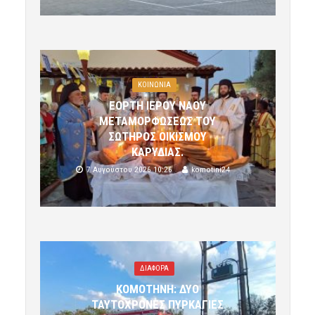
ΚΟΙΝΩΝΙΑ
ΕΟΡΤΗ ΙΕΡΟΥ ΝΑΟΥ
ΜΕΤΑΜΟΡΦΩΣΕΩΣ ΤΟΥ
ΣΩΤΗΡΟΣ ΟΙΚΙΣΜΟΥ
ΚΑΡΥΔΙΑΣ.
7 Αυγούστου 2026 10:26
komotini24
ΔΙΑΦΟΡΑ
ΚΟΜΟΤΗΝΗ: ΔΥΟ
ΤΑΥΤΟΧΡΟΝΕΣ ΠΥΡΚΑΓΙΕΣ