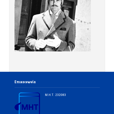
Επικοινωνία
Μ.Η.Τ.
232083