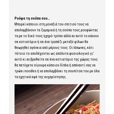
Ρούφα τη σούπα σου…
Μπορεί κάποιοι στη μοναξιά του σπιτιού τους να
απολαμβάνουν τα ζυμαρικά ή τη σούπα τους ρουφώντας
τα με το δικό τους ηχηρό τρόπο αλλά αν αυτό το κάνουν
σε εστιατόριο ή σε ένα τραπέζι μεταξύ φίλων θα
θεωρηθεί αγένεια από μέρους τους. Οι Ιάπωνες, κάτι
τέτοιο το αποδέχονται ως απόλυτα φυσιολογικό γι’
αυτό κι αν βρεθείτε σε ένα εστιατόριο της χώρας τους
θα πετύχετε σίγουρα κάποιον δίπλα ή απέναντί σας να
τρώει noodles ή να απολαμβάνει τη σουπίτσα του με όλα
τα ηχητικά εφέ της ευχαρίστησης..