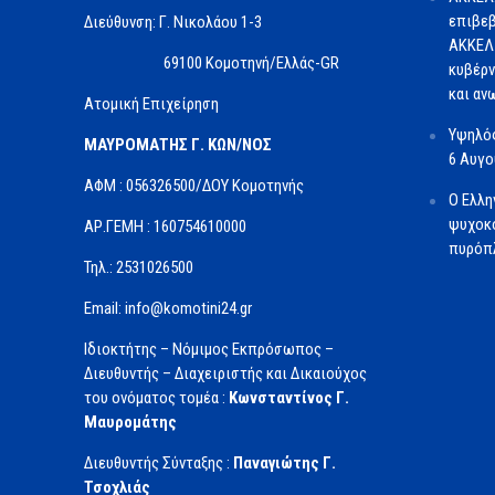
επιβεβ
Διεύθυνση: Γ. Νικολάου 1-3
ΑΚΚΕΛ 
69100 Κομοτηνή/Ελλάς-GR
κυβέρν
και αν
Ατομική Επιχείρηση
Υψηλός
ΜΑΥΡΟΜΑΤΗΣ Γ. ΚΩΝ/ΝΟΣ
6 Αυγ
ΑΦΜ : 056326500/ΔOΥ Κομοτηνής
Ο Ελλη
ψυχοκο
ΑΡ.ΓΕΜΗ : 160754610000
πυρόπλ
Τηλ.: 2531026500
Email: info@komotini24.gr
Ιδιοκτήτης – Νόμιμος Εκπρόσωπος –
Διευθυντής – Διαχειριστής και Δικαιούχος
του ονόματος τομέα :
Κωνσταντίνος Γ.
Μαυρομάτης
Διευθυντής Σύνταξης :
Παναγιώτης Γ.
Τσοχλιάς