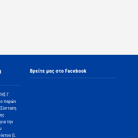
η
Βρείτε μας στο Facebook
ΗΣ Γ.
 ο παρών
 Σύσταση
1ης
για την
υ
ίκτυο (L