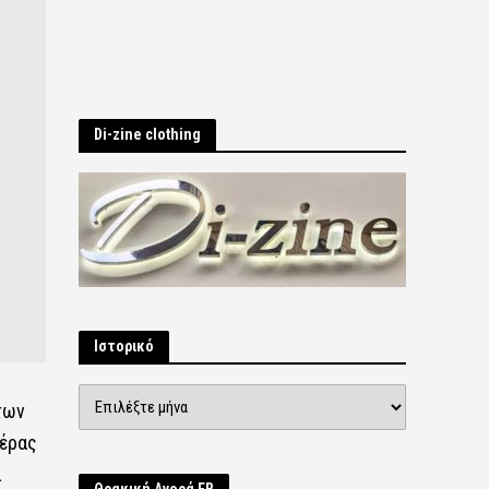
Di-zine clothing
Ιστορικό
Ιστορικό
των
τέρας
ι