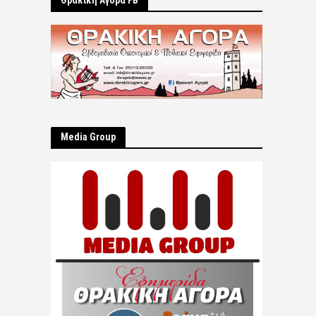
Θρακική Αγορά FB
Μedia Group