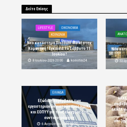
Δείτε Επίσης
LIFESTYLE
OIKONOMIA
ΑΝΑΤΟ
ΚΟΙΝΩΝΙΑ
Νέο κατάστημα Discount Markt στην
Κομοτηνή ! Εγκαίνια το Σάββατο 11
Νέο κατ
Ιουλίου !
8 Ιουλίου 2026 20:00
komotini24
22 Ι
ΕΛΛΑΔΑ
ΑΚΚΕ
Εξώδικη παρέμβαση των
επιβεβ
εργαστηριακών γιατρών προς ΗΔΙΚΑ
ΑΚΚΕΛ γι
και ΕΟΠΥΥ για τους ελέγχους στη
κυβ
συνταγογράφηση
αποζημι
6 Αυγούστου 2026 09:32