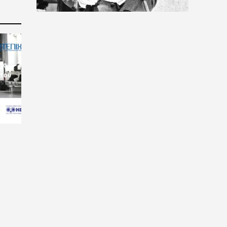
ις
 του