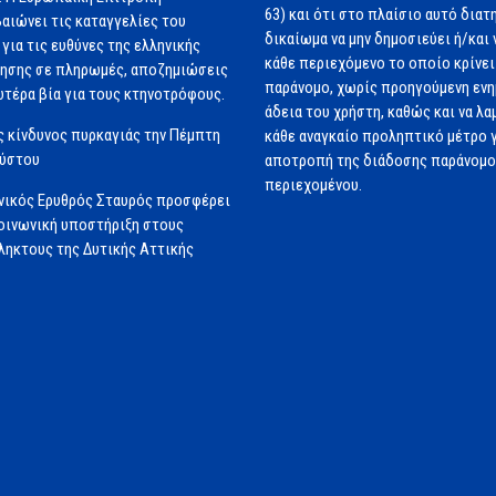
63) και ότι στο πλαίσιο αυτό διατ
αιώνει τις καταγγελίες του
δικαίωμα να μην δημοσιεύει ή/και 
για τις ευθύνες της ελληνικής
κάθε περιεχόμενο το οποίο κρίνει 
ησης σε πληρωμές, αποζημιώσεις
παράνομο, χωρίς προηγούμενη εν
ωτέρα βία για τους κτηνοτρόφους.
άδεια του χρήστη, καθώς και να λα
 κίνδυνος πυρκαγιάς την Πέμπτη
κάθε αναγκαίο προληπτικό μέτρο γ
ούστου
αποτροπή της διάδοσης παράνομ
περιεχομένου.
νικός Ερυθρός Σταυρός προσφέρει
ινωνική υποστήριξη στους
ηκτους της Δυτικής Αττικής