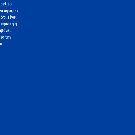
ηρεί το
να αφαιρεί
ότι είναι
ημέρωση ή
μβάνει
ια την
ου