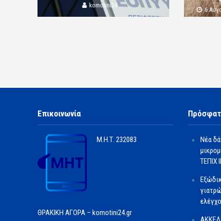
komotini24
6 Αυγ
Επικοινωνία
Πρόσφατ
Μ.Η.Τ.
232083
Νέα δά
μικρομ
ΤΕΠΙΧ ΙΙ
Εξώδι
γιατρώ
ελέγχο
ΘΡΑΚΙΚΗ ΑΓΟΡΑ – komotini24.gr
ΑΚΚΕΛ