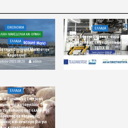
OIKONOMIA
ΕΛΛΑΔΑ
ΛΙΚΗ ΜΑΚΕΔΟΝΙΑ ΚΑΙ ΘΡΑΚΗ
Νέα δάνεια 330 εκατ. ευρώ για τ
ΕΛΛΑΔΑ
μικρομεσαίες επιχειρήσεις μέσω
ΤΕΠΙΧ ΙΙΙ
άστημα Discount Markt στην
6 Αυγούστου 2026 09:32
Κομοτηνή!
komotini24
ουλίου 2025 08:20
admin
ΕΛΛΑΔΑ
Λ: Η Ευρωπαϊκή Επιτροπή
αιώνει τις καταγγελίες του
α τις ευθύνες της ελληνικής
έρνησης σε πληρωμές,
ώσεις και ανωτέρα βία για
τους κτηνοτρόφους.