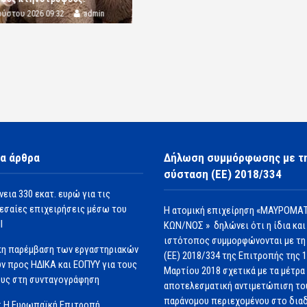
ούστου 2026 09:32
admin
α άρθρα
Δήλωση συμμόρφωσης με τ
σύσταση (ΕΕ) 2018/334
νεια 330 εκατ. ευρώ για τις
εσαίες επιχειρήσεις μέσω του
Η ατομική επιχείρηση «ΜΑΥΡΟΜΑΤ
Ι
ΚΩΝ/ΝΟΣ » δηλώνει ότι η ίδια και
ιστότοπος συμμορφώνονται με τη
κη παρέμβαση των εργαστηριακών
(ΕΕ) 2018/334 της Επιτροπής της 
ν προς ΗΔΙΚΑ και ΕΟΠΥΥ για τους
Μαρτίου 2018 σχετικά με τα μέτρα 
υς στη συνταγογράφηση
αποτελεσματική αντιμετώπιση το
παράνομου περιεχομένου στο διαδ
: Η Ευρωπαϊκή Επιτροπή