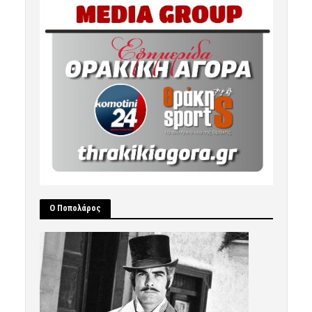
Ο Ποπολάρος