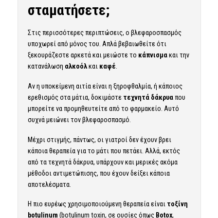
σταματήσετε;
Στις περισσότερες περιπτώσεις, ο βλεφαροσπασμός
υποχωρεί από μόνος του. Απλά βεβαιωθείτε ότι
ξεκουράζεστε αρκετά και μειώστε το
κάπνισμα
και την
κατανάλωση
αλκοόλ
και
καφέ
.
Αν η υποκείμενη αιτία είναι η ξηροφθαλμία, ή κάποιος
ερεθισμός στα μάτια, δοκιμάστε
τεχνητά δάκρυα
που
μπορείτε να προμηθευτείτε από το φαρμακείο. Αυτό
συχνά μειώνει τον βλεφαροσπασμό.
Μέχρι στιγμής, πάντως, οι γιατροί δεν έχουν βρει
κάποια θεραπεία για το μάτι που πετάει. Αλλά, εκτός
από τα τεχνητά δάκρυα, υπάρχουν και μερικές ακόμα
μέθοδοι αντιμετώπισης, που έχουν δείξει κάποια
αποτελέσματα.
Η πιο ευρέως χρησιμοποιούμενη θεραπεία είναι
τοξίνη
botulinum
(botulinum toxin, σε ουσίες όπως
Botox
,