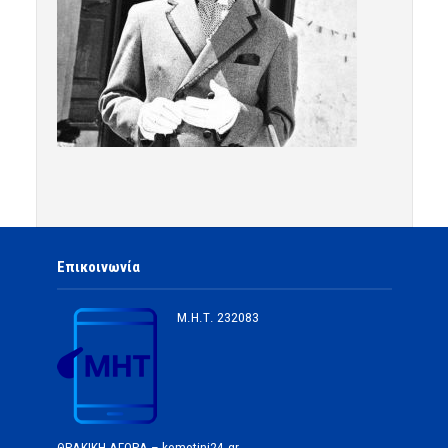
Επικοινωνία
Μ.Η.Τ.
232083
ΘΡΑΚΙΚΗ ΑΓΟΡΑ – komotini24.gr