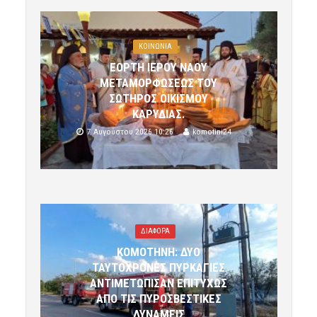
ΚΟΙΝΩΝΙΑ
ΕΟΡΤΗ ΙΕΡΟΥ ΝΑΟΥ
ΜΕΤΑΜΟΡΦΩΣΕΩΣ ΤΟΥ
ΣΩΤΗΡΟΣ ΟΙΚΙΣΜΟΥ
ΚΑΡΥΔΙΑΣ.
7 Αυγούστου 2026 10:26
komotini24
ΔΙΑΦΟΡΑ
ΚΟΜΟΤΗΝΗ: ΔΥΟ
ΤΑΥΤΟΧΡΟΝΕΣ ΠΥΡΚΑΓΙΕΣ
ΑΝΤΙΜΕΤΩΠΙΣΑΝ ΕΠΙΤΥΧΩΣ
ΑΠΟ ΤΙΣ ΠΥΡΟΣΒΕΣΤΙΚΕΣ
ΔΥΝΑΜΕΙΣ