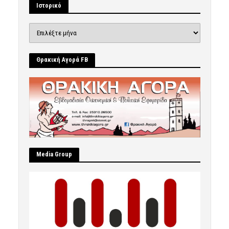
Ιστορικό
Ιστορικό
Θρακική Αγορά FB
Μedia Group