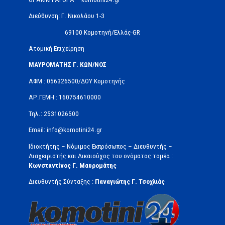
Διεύθυνση: Γ. Νικολάου 1-3
69100 Κομοτηνή/Ελλάς-GR
Ατομική Επιχείρηση
ΜΑΥΡΟΜΑΤΗΣ Γ. ΚΩΝ/ΝΟΣ
ΑΦΜ : 056326500/ΔOΥ Κομοτηνής
ΑΡ.ΓΕΜΗ : 160754610000
Τηλ.: 2531026500
Email: info@komotini24.gr
Ιδιοκτήτης – Νόμιμος Εκπρόσωπος – Διευθυντής –
Διαχειριστής και Δικαιούχος του ονόματος τομέα :
Κωνσταντίνος Γ. Μαυρομάτης
Διευθυντής Σύνταξης :
Παναγιώτης Γ. Τσοχλιάς