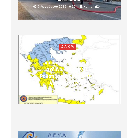
7 Αυγούστου 2026 10:25
komotini24
ΔΙΑΦΟΡΑ
Υψηλός κίνδυνος
πυρκαγιάς (κατηγορία
κινδύνου 3) στην Π.Ε.
Ροδόπης για Παρασκευή 7
Αυγούστου 2026»
7 Αυγούστου 2026 10:24
komotini24