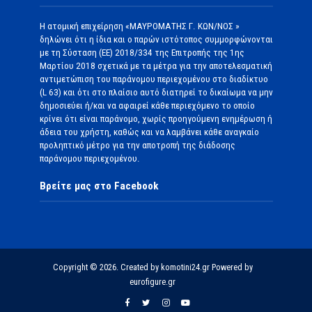
Η ατομική επιχείρηση «ΜΑΥΡΟΜΑΤΗΣ Γ. ΚΩΝ/ΝΟΣ »
δηλώνει ότι η ίδια και ο παρών ιστότοπος συμμορφώνονται
με τη Σύσταση (ΕΕ) 2018/334 της Επιτροπής της 1ης
Μαρτίου 2018 σχετικά με τα μέτρα για την αποτελεσματική
αντιμετώπιση του παράνομου περιεχομένου στο διαδίκτυο
(L 63) και ότι στο πλαίσιο αυτό διατηρεί το δικαίωμα να μην
δημοσιεύει ή/και να αφαιρεί κάθε περιεχόμενο το οποίο
κρίνει ότι είναι παράνομο, χωρίς προηγούμενη ενημέρωση ή
άδεια του χρήστη, καθώς και να λαμβάνει κάθε αναγκαίο
προληπτικό μέτρο για την αποτροπή της διάδοσης
παράνομου περιεχομένου.
Βρείτε μας στο Facebook
Copyright © 2026. Created by komotini24.gr Powered by
eurofigure.gr