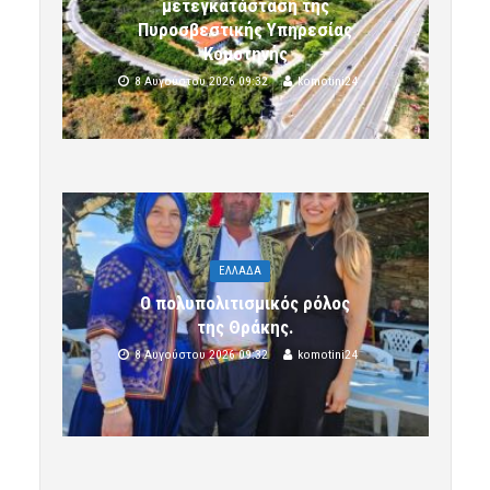
μετεγκατάσταση της
Πυροσβεστικής Υπηρεσίας
Κομοτηνής
8 Αυγούστου 2026 09:32
komotini24
ΕΛΛΑΔΑ
Ο πολυπολιτισμικός ρόλος
της Θράκης.
8 Αυγούστου 2026 09:32
komotini24