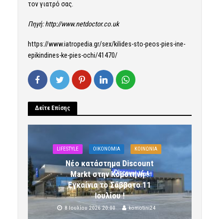
τον γιατρό σας.
Πηγή:
http://www.netdoctor.co.uk
https://www.iatropedia.gr/sex/kilides-sto-peos-pies-ine-
epikindines-ke-pies-ochi/41470/
Δείτε Επίσης
LIFESTYLE
OIKONOMIA
ΚΟΙΝΩΝΙΑ
Νέο κατάστημα Discount
Markt στην Κομοτηνή !
Εγκαίνια το Σάββατο 11
Ιουλίου !
8 Ιουλίου 2026 20:00
komotini24