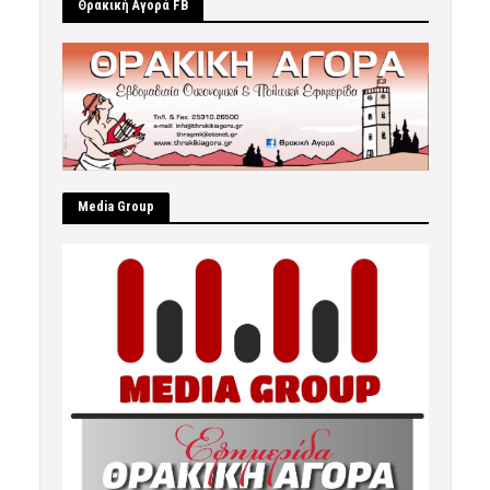
Θρακική Αγορά FB
Μedia Group