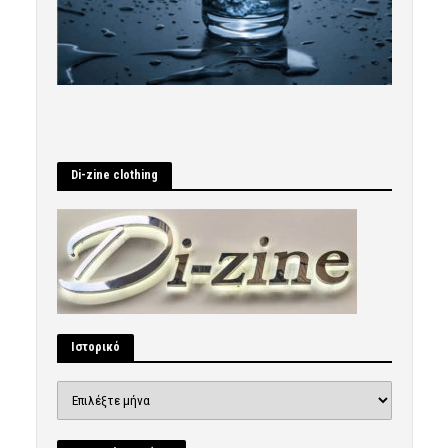
Di-zine clothing
Ιστορικό
Ιστορικό