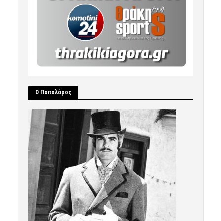
Ο Ποπολάρος