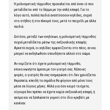
Η μολυσματική τέρμινθος προκαλείται από έναν ιό που
μεταδίδεται από το δέρμα με την απλή επαφή. Για το
λόγο αυτό, πολλά παιδιά αναπτύσσουν κηλίδες, συχνά
στο στήθος ή στα πλευρά τους, μετά το παιχνίδι με άλλα
παιδιά.
Ωστόσο, μεταξύ των ενηλίκων, η μολυσματική τέρμινθος
συχνά μεταδίδεται μέσω της σεξουαλικής επαφής.
Αρκετά συχνά, οι κηλίδες εμφανίζονται στο πέος, αν και
μπορεί να εκδηλωθούν οπουδήποτε αλλού στο σώμα.
Αν νομίζετε ότι έχετε μολυσματική τέρμινθο,
επικοινωνήστε άμεσα με τον γιατρό σας. Κάποιες
φορές, ο γιατρός θα σας ενημερώσει ότι δεν χρειάζεται
θεραπεία, επειδή τα σημάδια θα φύγουν από μόνα τους
μέσα σε λίγους μήνες. Αλλά για όσο καιρό τα έχετε,
σίγουρα δεν πρέπει να έχετε καμία σεξουαλική επαφή, ή
ακόμα και να ξαπλώσετε γυμνοί στο ίδιο κρεβάτι με
κανέναν.