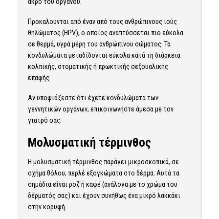
άκρο του οργάνου.
Προκαλούνται από έναν από τους ανθρώπινους ιούς
θηλώματος (HPV), ο οποίος αναπτύσσεται πιο εύκολα
σε θερμά, υγρά μέρη του ανθρώπινου σώματος. Τα
κονδυλώματα μεταδίδονται εύκολα κατά τη διάρκεια
κολπικής, στοματικής ή πρωκτικής σεξουαλικής
επαφής.
Αν υποψιάζεστε ότι έχετε κονδυλώματα των
γεννητικών οργάνων, επικοινωνήστε άμεσα με τον
γιατρό σας.
Μολυσματική τέρμινθος
Η μολυσματική τέρμινθος παράγει μικροσκοπικά, σε
σχήμα θόλου, περλέ εξογκώματα στο δέρμα. Αυτά τα
σημάδια είναι ροζ ή καφέ (ανάλογα με το χρώμα του
δέρματός σας) και έχουν συνήθως ένα μικρό λακκάκι
στην κορυφή.