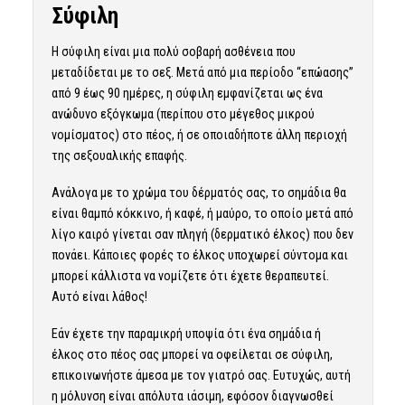
Σύφιλη
Η σύφιλη είναι μια πολύ σοβαρή ασθένεια που
μεταδίδεται με το σεξ. Μετά από μια περίοδο “επώασης”
από 9 έως 90 ημέρες, η σύφιλη εμφανίζεται ως ένα
ανώδυνο εξόγκωμα (περίπου στο μέγεθος μικρού
νομίσματος) στο πέος, ή σε οποιαδήποτε άλλη περιοχή
της σεξουαλικής επαφής.
Ανάλογα με το χρώμα του δέρματός σας, το σημάδια θα
είναι θαμπό κόκκινο, ή καφέ, ή μαύρο, το οποίο μετά από
λίγο καιρό γίνεται σαν πληγή (δερματικό έλκος) που δεν
πονάει. Κάποιες φορές το έλκος υποχωρεί σύντομα και
μπορεί κάλλιστα να νομίζετε ότι έχετε θεραπευτεί.
Αυτό είναι λάθος!
Εάν έχετε την παραμικρή υποψία ότι ένα σημάδια ή
έλκος στο πέος σας μπορεί να οφείλεται σε σύφιλη,
επικοινωνήστε άμεσα με τον γιατρό σας. Ευτυχώς, αυτή
η μόλυνση είναι απόλυτα ιάσιμη, εφόσον διαγνωσθεί