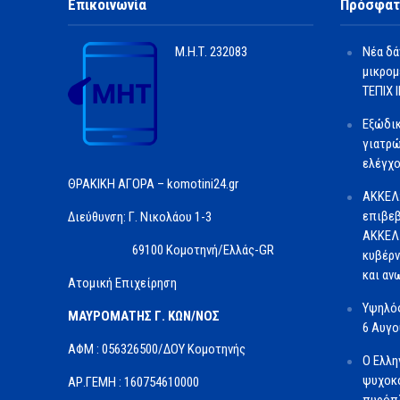
Επικοινωνία
Πρόσφατ
Μ.Η.Τ.
232083
Νέα δά
μικρομ
ΤΕΠΙΧ ΙΙ
Εξώδι
γιατρώ
ελέγχο
ΘΡΑΚΙΚΗ ΑΓΟΡΑ – komotini24.gr
ΑΚΚΕΛ
επιβεβ
Διεύθυνση: Γ. Νικολάου 1-3
ΑΚΚΕΛ 
69100 Κομοτηνή/Ελλάς-GR
κυβέρν
και αν
Ατομική Επιχείρηση
Υψηλός
ΜΑΥΡΟΜΑΤΗΣ Γ. ΚΩΝ/ΝΟΣ
6 Αυγ
ΑΦΜ : 056326500/ΔOΥ Κομοτηνής
Ο Ελλη
ψυχοκο
ΑΡ.ΓΕΜΗ : 160754610000
πυρόπλ