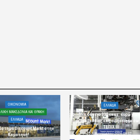
OIKONOMIA
ΕΛΛΑΔΑ
ΛΙΚΗ ΜΑΚΕΔΟΝΙΑ ΚΑΙ ΘΡΑΚΗ
Νέα δάνεια 330 εκατ. ευρώ για τ
ΕΛΛΑΔΑ
μικρομεσαίες επιχειρήσεις μέσω
ΤΕΠΙΧ ΙΙΙ
άστημα Discount Markt στην
6 Αυγούστου 2026 09:32
Κομοτηνή!