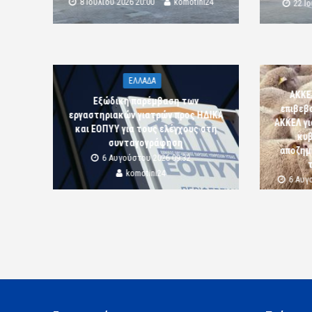
8 Ιουλίου 2026 20:00
komotini24
22 Ι
ΕΛΛΑΔΑ
ΑΚΚΕ
Εξώδικη παρέμβαση των
επιβεβ
εργαστηριακών γιατρών προς ΗΔΙΚΑ
ΑΚΚΕΛ γι
και ΕΟΠΥΥ για τους ελέγχους στη
κυβ
συνταγογράφηση
αποζημι
6 Αυγούστου 2026 09:32
komotini24
6 Αυγ