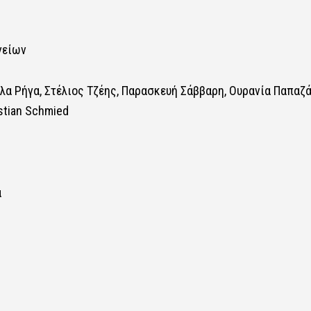
γείων
ιέλα Ρήγα, Στέλιος Τζέης, Παρασκευή Σάββαρη, Ουρανία Παπαζά
stian Schmied
α