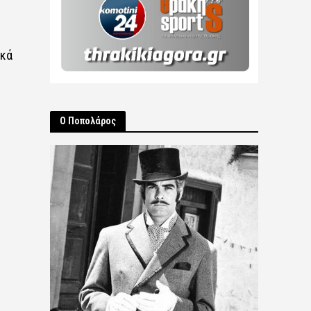
ικά
Ο Ποπολάρος