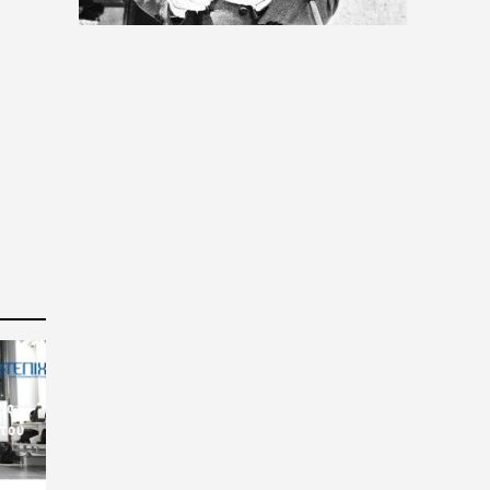
ις
 του