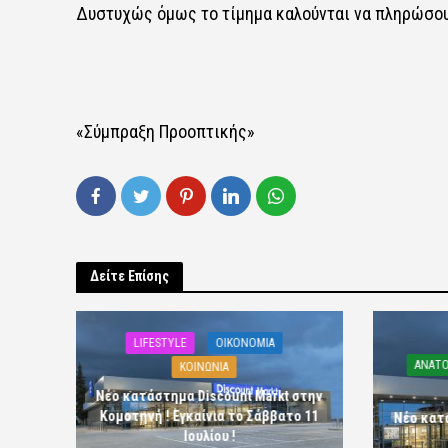
Δυστυχώς όμως το τίμημα καλούνται να πληρώσουν
«Σύμπραξη Προοπτικής»
Δείτε Επίσης
LIFESTYLE
OIKONOMIA
ΑΝΑΤΟ
ΚΟΙΝΩΝΙΑ
Νέο κατάστημα Discount Markt στην
Κομοτηνή ! Εγκαίνια το Σάββατο 11
Νέο κατ
Ιουλίου !