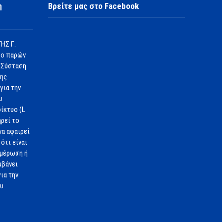
η
Βρείτε μας στο Facebook
ΗΣ Γ.
 ο παρών
 Σύσταση
1ης
για την
υ
ίκτυο (L
ηρεί το
να αφαιρεί
ότι είναι
ημέρωση ή
μβάνει
ια την
ου