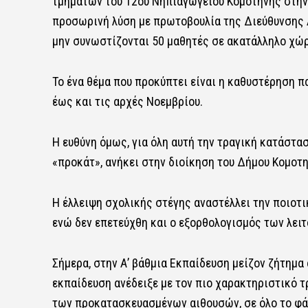
τμημάτων του 12ου Νηπιαγωγείου Κομοτηνής στην
προσωρινή λύση με πρωτοβουλία της Διεύθυνσης Α
μην συνωστίζονται 50 μαθητές σε ακατάλληλο χώρ
Το ένα θέμα που προκύπτει είναι η καθυστέρηση 
έως και τις αρχές Νοεμβρίου.
Η ευθύνη όμως, για όλη αυτή την τραγική κατάστασ
«προκάτ», ανήκει στην διοίκηση του Δήμου Κομοτη
Η έλλειψη σχολικής στέγης αναστέλλει την ποιοτ
ενώ δεν επετεύχθη και ο εξορθολογισμός των λει
Σήμερα, στην Α’ βάθμια Εκπαίδευση μείζον ζήτημα
εκπαίδευση ανέδειξε με τον πιο χαρακτηριστικό τ
των προκατασκευασμένων αιθουσών, σε όλο το φάσ