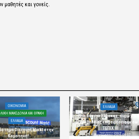
 μαθητές και γονείς.
OIKONOMIA
ΕΛΛΑΔΑ
ΛΙΚΗ ΜΑΚΕΔΟΝΙΑ ΚΑΙ ΘΡΑΚΗ
Νέα δάνεια 330 εκατ. ευρώ για τ
ΕΛΛΑΔΑ
μικρομεσαίες επιχειρήσεις μέσω
ΤΕΠΙΧ ΙΙΙ
άστημα Discount Markt στην
6 Αυγούστου 2026 09:32
Κομοτηνή!