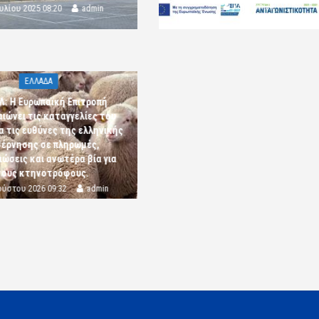
komotini24
ουλίου 2025 08:20
admin
ΕΛΛΑΔΑ
Λ: Η Ευρωπαϊκή Επιτροπή
αιώνει τις καταγγελίες του
α τις ευθύνες της ελληνικής
έρνησης σε πληρωμές,
ώσεις και ανωτέρα βία για
τους κτηνοτρόφους.
ούστου 2026 09:32
admin