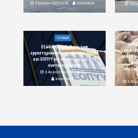
8 Ιουλίου 2026 20:00
komotini24
22 Ι
ΕΛΛΑΔΑ
ΑΚΚΕ
Εξώδικη παρέμβαση των
επιβεβ
εργαστηριακών γιατρών προς ΗΔΙΚΑ
ΑΚΚΕΛ γι
και ΕΟΠΥΥ για τους ελέγχους στη
κυβ
συνταγογράφηση
αποζημι
6 Αυγούστου 2026 09:32
komotini24
6 Αυγ