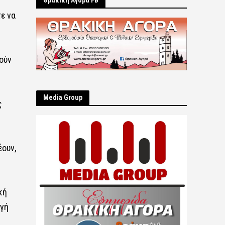
Θρακική Αγορά FB
ε να
ούν
Μedia Group
ς
ουν,
κή
ογή