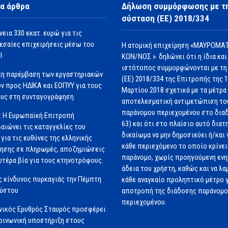
α άρθρα
Δήλωση συμμόρφωσης με τ
σύσταση (ΕΕ) 2018/334
νεια 330 εκατ. ευρώ για τις
εσαίες επιχειρήσεις μέσω του
Η ατομική επιχείρηση «ΜΑΥΡΟΜΑΤ
Ι
ΚΩΝ/ΝΟΣ » δηλώνει ότι η ίδια και
ιστότοπος συμμορφώνονται με τη
κη παρέμβαση των εργαστηριακών
(ΕΕ) 2018/334 της Επιτροπής της 
ν προς ΗΔΙΚΑ και ΕΟΠΥΥ για τους
Μαρτίου 2018 σχετικά με τα μέτρα 
υς στη συνταγογράφηση
αποτελεσματική αντιμετώπιση το
παράνομου περιεχομένου στο διαδ
: Η Ευρωπαϊκή Επιτροπή
63) και ότι στο πλαίσιο αυτό διατ
αιώνει τις καταγγελίες του
δικαίωμα να μην δημοσιεύει ή/και 
για τις ευθύνες της ελληνικής
κάθε περιεχόμενο το οποίο κρίνει 
ησης σε πληρωμές, αποζημιώσεις
παράνομο, χωρίς προηγούμενη εν
ωτέρα βία για τους κτηνοτρόφους.
άδεια του χρήστη, καθώς και να λα
 κίνδυνος πυρκαγιάς την Πέμπτη
κάθε αναγκαίο προληπτικό μέτρο γ
ούστου
αποτροπή της διάδοσης παράνομ
περιεχομένου.
νικός Ερυθρός Σταυρός προσφέρει
ινωνική υποστήριξη στους