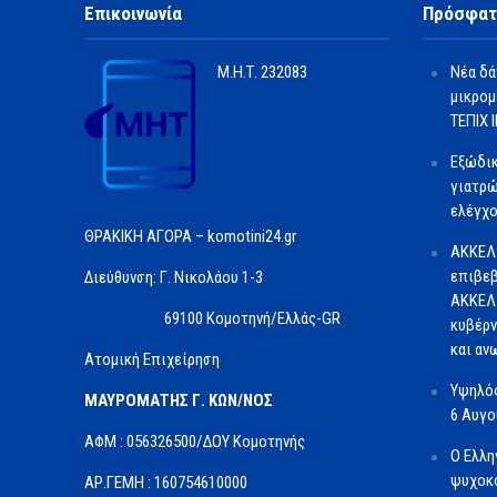
Επικοινωνία
Πρόσφατ
Μ.Η.Τ.
232083
Νέα δά
μικρομ
ΤΕΠΙΧ ΙΙ
Εξώδι
γιατρώ
ελέγχο
ΘΡΑΚΙΚΗ ΑΓΟΡΑ – komotini24.gr
ΑΚΚΕΛ
επιβεβ
Διεύθυνση: Γ. Νικολάου 1-3
ΑΚΚΕΛ 
69100 Κομοτηνή/Ελλάς-GR
κυβέρν
και αν
Ατομική Επιχείρηση
Υψηλός
ΜΑΥΡΟΜΑΤΗΣ Γ. ΚΩΝ/ΝΟΣ
6 Αυγ
ΑΦΜ : 056326500/ΔOΥ Κομοτηνής
Ο Ελλη
ψυχοκο
ΑΡ.ΓΕΜΗ : 160754610000