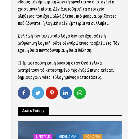
εἴδους τήν ἐμπειρική λογική ἀρνεῖται νά ὑποταχθεῖ ἡ
χριστιανική πίστη. Δέν ἀμφισβητεῖ τά στοιχεῖα
ἀλήθειας πού ἔχει, ἀλλά βλέπει πιό μακρυά, ὁρίζοντες
πού ἀδυνατεῖ ἡ λογική καί ἡ ἐμπειρία νά συλλάβει.
Στὴ ζωὴ τὸν τελευταῖο λόγο δὲν τὸν ἔχει οὔτε ἡ
ἀνθρώπινη λογική, οὔτε οἱ ἀνθρώπινες προβλέψεις. Τόν
έχει ἡ θεία παντοδυναμία, ἡ θεία θέληση.
Ἡ ἐμπιστοσύνη καί ἡ ὑπακοή στόν Θεό τελικά
ἀνατρέπουν τό κετεστημένο τῆς ἀνθρώπινης πείρας,
δημιουργοῦν νέες, εὐλογημένες καταστάσεις.
Δείτε Επίσης
LIFESTYLE
OIKONOMIA
ΚΟΙΝΩΝΙΑ