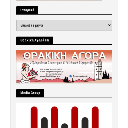
Ιστορικό
Ιστορικό
Θρακική Αγορά FB
Μedia Group