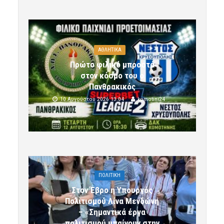
ΑΘΛΗΤΙΚΑ
Πρώτο φιλικό μπροστά
στον κόσμο του ο
Πανθρακικός
10 Αυγούστου 2026 13:04
komotini24
ΠΟΛΙΤΙΚΗ
Στον Έβρο η Υπουργός
Πολιτισμού Λίνα Μενδώνη
– «Σημαντικά έργα
πολιτισμού μπαίνουν στην