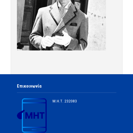
Επικοινωνία
Μ.Η.Τ.
232083