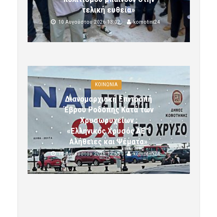
τελική ευθεία»
10 Αυγούστου 2026 13:02
komotini24
ΚΟΙΝΩΝΙΑ
Διανομαρχιακή Επιτροπή
Έβρου Ροδόπης Κατά των
Χρυσωρυχείων :
«Ελληνικός Χρυσός ΑΕ”:
Αλήθειες και Ψέματα»
10 Αυγούστου 2026 12:59
komotini24