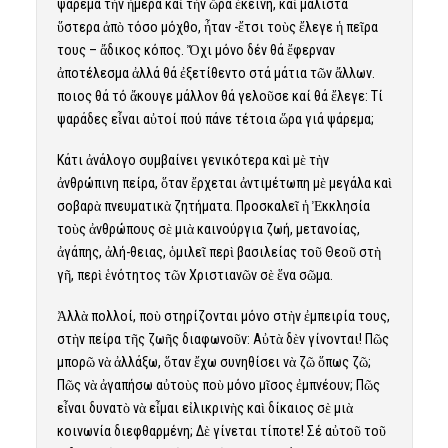
ψάρεμα τὴν ἡμέρα καὶ τὴν ὥρα ἐκείνη, καὶ μάλιστα
ὕστερα ἀπὸ τόσο μόχθο, ἦταν -ἔτσι τοὺς ἔλεγε ἡ πεῖρα
τους – ἄδικος κόπος. Ὄχι μόνο δέν θά ἔφερναν
ἀποτέλεσμα ἀλλά θά ἐξετίθεντο στά μάτια τῶν ἄλλων.
Ὅποιος θά τό ἄκουγε μάλλον θά γελοῦσε καί θά ἔλεγε: Τί
ψαράδες εἶναι αὐτοί πού πάνε τέτοια ὥρα γιά ψάρεμα;
Κάτι ἀνάλογο συμβαίνει γενικότερα καὶ μὲ τὴν
ἀνθρώπινη πείρα, ὅταν ἔρχεται ἀντιμέτωπη μὲ μεγάλα καὶ
σοβαρὰ πνευματικὰ ζητήματα. Προσκαλεῖ ἡ Ἐκκλησία
τοὺς ἀνθρώπους σὲ μιὰ καινούργια ζωή, μετανοίας,
ἀγάπης, ἀλή-θειας, ὁμιλεῖ περὶ βασιλείας τοῦ Θεοῦ στὴ
γῆ, περὶ ἑνότητος τῶν Χριστιανῶν σὲ ἕνα σῶμα.
Ἀλλὰ πολλοί, ποὺ στηρίζονται μόνο στὴν ἐμπειρία τους,
στὴν πείρα τῆς ζωῆς διαφωνοῦν: Αὐτὰ δὲν γίνονται! Πῶς
μπορῶ νὰ ἀλλάξω, ὅταν ἔχω συνηθίσει νὰ ζῶ ὅπως ζῶ;
Πῶς νὰ ἀγαπήσω αὐτοὺς ποὺ μόνο μῖσος ἐμπνέουν; Πῶς
εἶναι δυνατὸ νὰ εἶμαι εἰλικρινὴς καὶ δίκαιος σὲ μιὰ
κοινωνία διεφθαρμένη; Δὲ γίνεται τίποτε! Σέ αὐτοῦ τοῦ