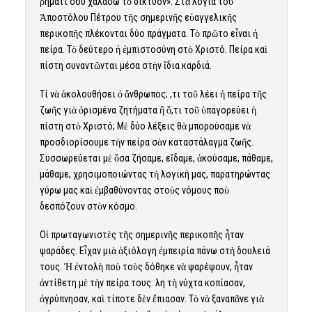
ῥήματί σου χαλάσω τὸ δίκτυον». Στὰ λόγια τοῦ
Ἀποστόλου Πέτρου τῆς σημερινῆς εὐαγγελικῆς
περικοπῆς πλέκονται δύο πράγματα. Τὸ πρῶτο εἶναι ἡ
πείρα. Τὸ δεύτερο ἡ ἐμπιστοσύνη στὸ Χριστό. Πείρα καὶ
πίστη συναντῶνται μέσα στὴν ἴδια καρδιά.
Τί νὰ ἀκολουθήσει ὁ ἄνθρωπος; Ὅ,τι τοῦ λέει ἡ πείρα τῆς
ζωῆς γιὰ ὁρισμένα ζητήματα ἢ ὅ,τι τοῦ ὑπαγορεύει ἡ
πίστη στὸ Χριστό; Μὲ δύο λέξεις θὰ μπορούσαμε νὰ
προσδιορίσουμε τὴν πείρα σὰν καταστάλαγμα ζωῆς.
Συσσωρεύεται μὲ ὅσα ζήσαμε, εἴδαμε, ἀκούσαμε, πάθαμε,
μάθαμε, χρησιμοποιώντας τὴ λογική μας, παρατηρώντας
γύρω μας καὶ ἐμβαθύνοντας στοὺς νόμους ποὺ
δεσπόζουν στὸν κόσμο.
Οἱ πρωταγωνιστὲς τῆς σημερινῆς περικοπῆς ἦταν
ψαράδες. Εἶχαν μιὰ ἀξιόλογη ἐμπειρία πάνω στὴ δουλειά
τους. Ἡ ἐντολὴ ποὺ τοὺς δόθηκε νὰ ψαρέψουν, ἦταν
ἀντίθετη μὲ τὴν πείρα τους. Ὅλη τὴ νύχτα κοπίασαν,
ἀγρύπνησαν, καὶ τίποτε δὲν ἔπιασαν. Τὸ νὰ ξαναπᾶνε γιὰ