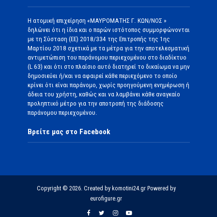
Η ατομική επιχείρηση «ΜΑΥΡΟΜΑΤΗΣ Γ. ΚΩΝ/ΝΟΣ »
δηλώνει ότι η ίδια και ο παρών ιστότοπος συμμορφώνονται
με τη Σύσταση (ΕΕ) 2018/334 της Επιτροπής της 1ης
Μαρτίου 2018 σχετικά με τα μέτρα για την αποτελεσματική
αντιμετώπιση του παράνομου περιεχομένου στο διαδίκτυο
(L 63) και ότι στο πλαίσιο αυτό διατηρεί το δικαίωμα να μην
δημοσιεύει ή/και να αφαιρεί κάθε περιεχόμενο το οποίο
κρίνει ότι είναι παράνομο, χωρίς προηγούμενη ενημέρωση ή
άδεια του χρήστη, καθώς και να λαμβάνει κάθε αναγκαίο
προληπτικό μέτρο για την αποτροπή της διάδοσης
παράνομου περιεχομένου.
Βρείτε μας στο Facebook
Copyright © 2026. Created by komotini24.gr Powered by
eurofigure.gr