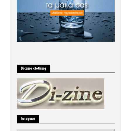
Di-zine clothing
Ιστορικό