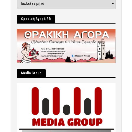
Ιστορικό
Θρακική Αγορά FB
Μedia Group