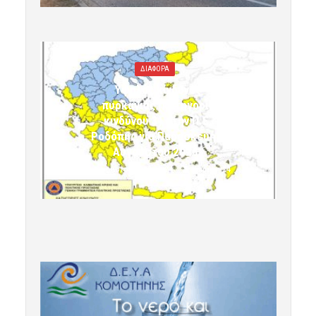
ΔΙΑΦΟΡΑ
Υψηλός κίνδυνος
πυρκαγιάς (κατηγορία
κινδύνου 3) στην Π.Ε.
Ροδόπης για Παρασκευή 7
Αυγούστου 2026»
7 Αυγούστου 2026 10:24
komotini24