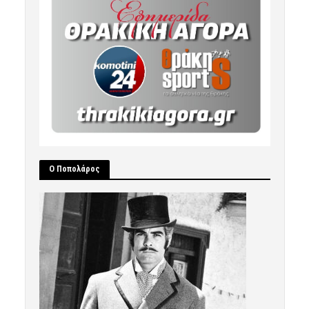
Ο Ποπολάρος