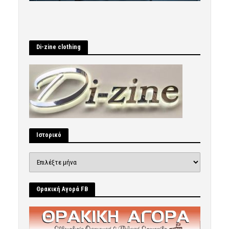
Di-zine clothing
Ιστορικό
Ιστορικό
Θρακική Αγορά FB