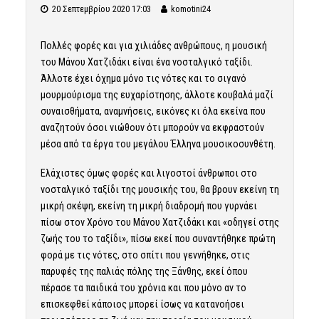
20 Σεπτεμβρίου 2020 17:03
komotini24
Πολλές φορές και για χιλιάδες ανθρώπους, η μουσική
του Μάνου Χατζιδάκι είναι ένα νοσταλγικό ταξίδι.
Άλλοτε έχει όχημα μόνο τις νότες και το σιγανό
μουρμούρισμα της ευχαρίστησης, άλλοτε κουβαλά μαζί
συναισθήματα, αναμνήσεις, εικόνες κι όλα εκείνα που
αναζητούν όσοι νιώθουν ότι μπορούν να εκφραστούν
μέσα από τα έργα του μεγάλου Έλληνα μουσικοσυνθέτη.
Ελάχιστες όμως φορές και λιγοστοί άνθρωποι στο
νοσταλγικό ταξίδι της μουσικής του, θα βρουν εκείνη τη
μικρή σκέψη, εκείνη τη μικρή διαδρομή που γυρνάει
πίσω στον Χρόνο του Μάνου Χατζιδάκι και «οδηγεί στης
ζωής του το ταξίδι», πίσω εκεί που συναντήθηκε πρώτη
φορά με τις νότες, στο σπίτι που γεννήθηκε, στις
παρυφές της παλιάς πόλης της Ξάνθης, εκεί όπου
πέρασε τα παιδικά του χρόνια και που μόνο αν το
επισκεφθεί κάποιος μπορεί ίσως να κατανοήσει