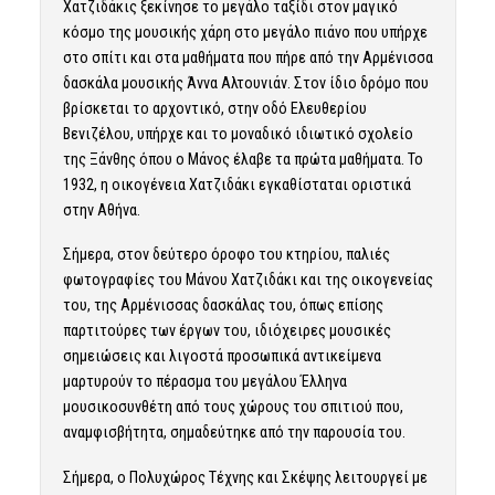
Χατζιδάκις ξεκίνησε το μεγάλο ταξίδι στον μαγικό
κόσμο της μουσικής χάρη στο μεγάλο πιάνο που υπήρχε
στο σπίτι και στα μαθήματα που πήρε από την Αρμένισσα
δασκάλα μουσικής Άννα Αλτουνιάν. Στον ίδιο δρόμο που
βρίσκεται το αρχοντικό, στην οδό Ελευθερίου
Βενιζέλου, υπήρχε και το μοναδικό ιδιωτικό σχολείο
της Ξάνθης όπου ο Μάνος έλαβε τα πρώτα μαθήματα. Το
1932, η οικογένεια Χατζιδάκι εγκαθίσταται οριστικά
στην Αθήνα.
Σήμερα, στον δεύτερο όροφο του κτηρίου, παλιές
φωτογραφίες του Μάνου Χατζιδάκι και της οικογενείας
του, της Αρμένισσας δασκάλας του, όπως επίσης
παρτιτούρες των έργων του, ιδιόχειρες μουσικές
σημειώσεις και λιγοστά προσωπικά αντικείμενα
μαρτυρούν το πέρασμα του μεγάλου Έλληνα
μουσικοσυνθέτη από τους χώρους του σπιτιού που,
αναμφισβήτητα, σημαδεύτηκε από την παρουσία του.
Σήμερα, ο Πολυχώρος Τέχνης και Σκέψης λειτουργεί με