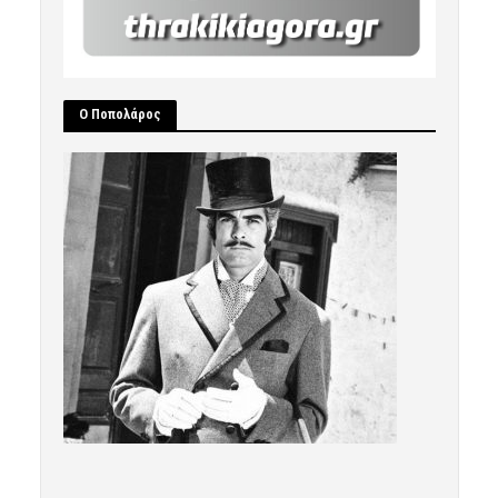
Ο Ποπολάρος