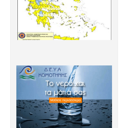
πυρκαγιάς (κατηγορία
κινδύνου 3) στην Π.Ε.
Ροδόπης για Παρασκευή 7
Αυγούστου 2026»
7 Αυγούστου 2026 10:24
komotini24