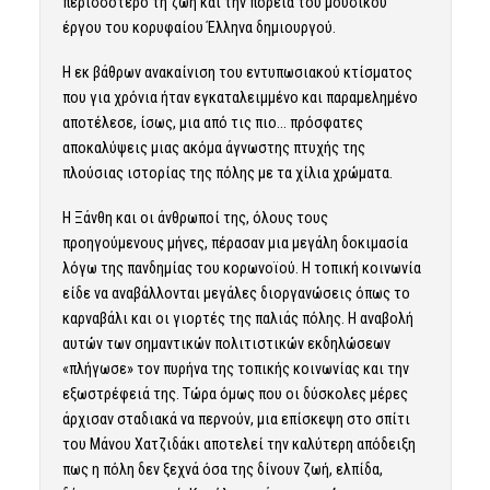
περισσότερο τη ζωή και την πορεία του μουσικού
έργου του κορυφαίου Έλληνα δημιουργού.
Η εκ βάθρων ανακαίνιση του εντυπωσιακού κτίσματος
που για χρόνια ήταν εγκαταλειμμένο και παραμελημένο
αποτέλεσε, ίσως, μια από τις πιο… πρόσφατες
αποκαλύψεις μιας ακόμα άγνωστης πτυχής της
πλούσιας ιστορίας της πόλης με τα χίλια χρώματα.
Η Ξάνθη και οι άνθρωποί της, όλους τους
προηγούμενους μήνες, πέρασαν μια μεγάλη δοκιμασία
λόγω της πανδημίας του κορωνοϊού. Η τοπική κοινωνία
είδε να αναβάλλονται μεγάλες διοργανώσεις όπως το
καρναβάλι και οι γιορτές της παλιάς πόλης. Η αναβολή
αυτών των σημαντικών πολιτιστικών εκδηλώσεων
«πλήγωσε» τον πυρήνα της τοπικής κοινωνίας και την
εξωστρέφειά της. Τώρα όμως που οι δύσκολες μέρες
άρχισαν σταδιακά να περνούν, μια επίσκεψη στο σπίτι
του Μάνου Χατζιδάκι αποτελεί την καλύτερη απόδειξη
πως η πόλη δεν ξεχνά όσα της δίνουν ζωή, ελπίδα,