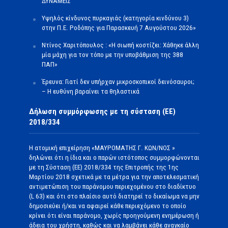
ΔΥΝΑΜΕΙΣ
Υψηλός κίνδυνος πυρκαγιάς (κατηγορία κινδύνου 3)
στην Π.Ε. Ροδόπης για Παρασκευή 7 Αυγούστου 2026»
Ντίνος Χαριτόπουλος : «Η σιωπή κοστίζει: Χάθηκε άλλη
μία μάχη για τον τόπο με την υποβάθμιση της 388
ΠΑΠ»
Έρευνα: Γιατί δεν υπήρχαν μικροσκοπικοί δεινόσαυροι;
– Η ευθύνη βαραίνει τα θηλαστικά
Δήλωση συμμόρφωσης με τη σύσταση (ΕΕ)
2018/334
Η ατομική επιχείρηση «ΜΑΥΡΟΜΑΤΗΣ Γ. ΚΩΝ/ΝΟΣ »
δηλώνει ότι η ίδια και ο παρών ιστότοπος συμμορφώνονται
με τη Σύσταση (ΕΕ) 2018/334 της Επιτροπής της 1ης
Μαρτίου 2018 σχετικά με τα μέτρα για την αποτελεσματική
αντιμετώπιση του παράνομου περιεχομένου στο διαδίκτυο
(L 63) και ότι στο πλαίσιο αυτό διατηρεί το δικαίωμα να μην
δημοσιεύει ή/και να αφαιρεί κάθε περιεχόμενο το οποίο
κρίνει ότι είναι παράνομο, χωρίς προηγούμενη ενημέρωση ή
άδεια του χρήστη, καθώς και να λαμβάνει κάθε αναγκαίο