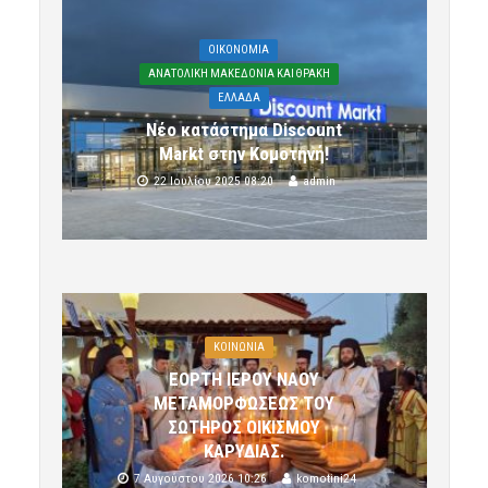
OIKONOMIA
ΑΝΑΤΟΛΙΚΗ ΜΑΚΕΔΟΝΙΑ ΚΑΙ ΘΡΑΚΗ
ΕΛΛΑΔΑ
Νέο κατάστημα Discount
Markt στην Κομοτηνή!
22 Ιουλίου 2025 08:20
admin
ΚΟΙΝΩΝΙΑ
ΕΟΡΤΗ ΙΕΡΟΥ ΝΑΟΥ
ΜΕΤΑΜΟΡΦΩΣΕΩΣ ΤΟΥ
ΣΩΤΗΡΟΣ ΟΙΚΙΣΜΟΥ
ΚΑΡΥΔΙΑΣ.
7 Αυγούστου 2026 10:26
komotini24