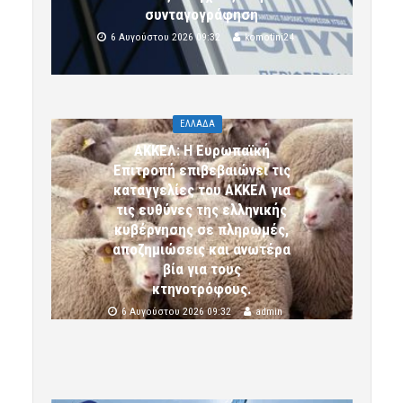
συνταγογράφηση
6 Αυγούστου 2026 09:32
komotini24
ΕΛΛΑΔΑ
ΑΚΚΕΛ: Η Ευρωπαϊκή
Επιτροπή επιβεβαιώνει τις
καταγγελίες του ΑΚΚΕΛ για
τις ευθύνες της ελληνικής
κυβέρνησης σε πληρωμές,
αποζημιώσεις και ανωτέρα
βία για τους
κτηνοτρόφους.
6 Αυγούστου 2026 09:32
admin