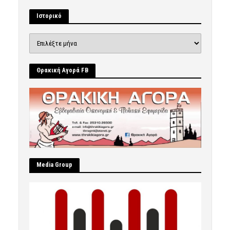
Ιστορικό
Ιστορικό
Θρακική Αγορά FB
Μedia Group