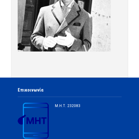
Επικοινωνία
Μ.Η.Τ.
232083