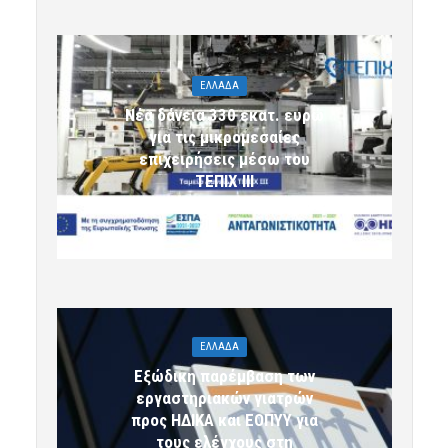
ΕΛΛΑΔΑ
Νέα δάνεια 330 εκατ. ευρώ
για τις μικρομεσαίες
επιχειρήσεις μέσω του
ΤΕΠΙΧ ΙΙΙ
6 Αυγούστου 2026 09:32
komotini24
ΕΛΛΑΔΑ
Εξώδικη παρέμβαση των
εργαστηριακών γιατρών
προς ΗΔΙΚΑ και ΕΟΠΥΥ για
τους ελέγχους στη