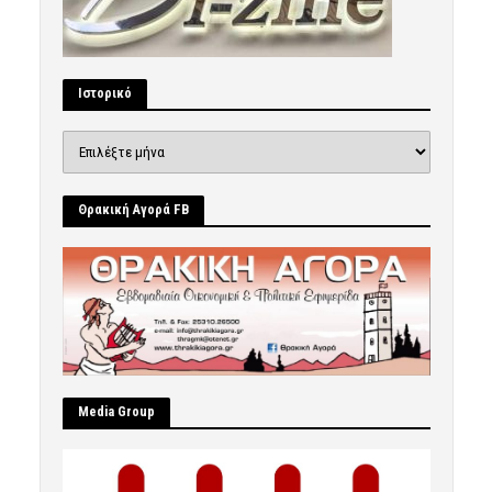
Ιστορικό
Ιστορικό
Θρακική Αγορά FB
Μedia Group