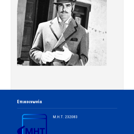
Επικοινωνία
Μ.Η.Τ.
232083