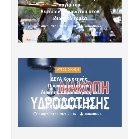
αργία του
Δεκαπενταύγουστου στον
ιδιωτικό τομέα
7 Αυγούστου 2026 20:18
komotini24
ΑΥΤΟΔΙΟΙΚΗΣΗ
ΔΕΥΑ Κομοτηνής:
Προγραμματισμένη
διακοπή υδροδότησης σε
πέντε οικισμούς λόγω
αυξημένης κατανάλωσης
7 Αυγούστου 2026 20:16
komotini24