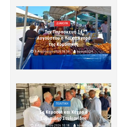
ΔΙΑΦΟΡΑ
Την Παρασκευή 14
Αυγούστου η Λαϊκή Αγορά
της Κομοτηνής
8 Αυγούστου 2026 10:19
komotini24
ΠΟΛΙΤΙΚΗ
Σε Κερασιά και Κέχρο ο
Ευριπίδης Στυλιανίδης
8 Αυγούστου 2026 10:18
komotini24