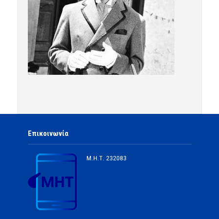
Επικοινωνία
Μ.Η.Τ.
232083