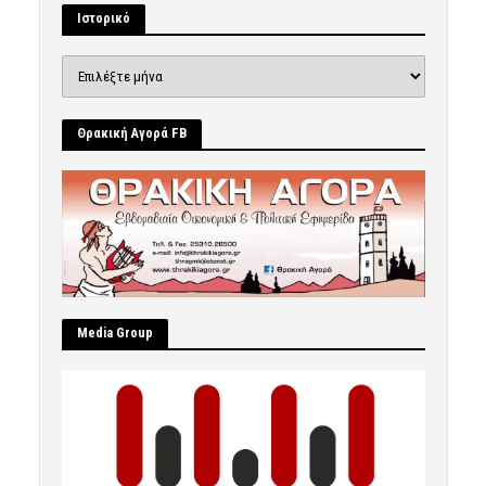
Ιστορικό
Ιστορικό
Θρακική Αγορά FB
Μedia Group