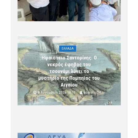
ΕΛΛΑΔΑ
Ηφαίστειο Σαντορίνης: Ο
νεκρός έφηβος του
τσουνάμι λύνει το
μυστήριο της Πομπηίας του
Αιγαίου
8 Αυγούστου 2026 10:17
komotini24