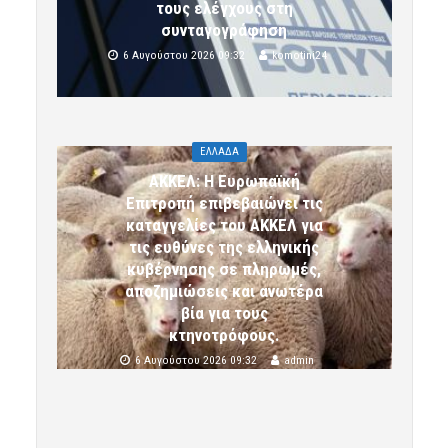
τους ελέγχους στη
συνταγογράφηση
6 Αυγούστου 2026 09:32
komotini24
ΕΛΛΑΔΑ
ΑΚΚΕΛ: Η Ευρωπαϊκή
Επιτροπή επιβεβαιώνει τις
καταγγελίες του ΑΚΚΕΛ για
τις ευθύνες της ελληνικής
κυβέρνησης σε πληρωμές,
αποζημιώσεις και ανωτέρα
βία για τους
κτηνοτρόφους.
6 Αυγούστου 2026 09:32
admin