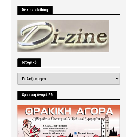
Di-zine clothing
Ιστορικό
Ιστορικό
Θρακική Αγορά FB