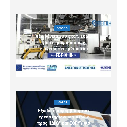
ΕΛΛΑΔΑ
Νέα δάνεια 330 εκατ. ευρώ
για τις μικρομεσαίες
επιχειρήσεις μέσω του
ΤΕΠΙΧ ΙΙΙ
6 Αυγούστου 2026 09:32
komotini24
ΕΛΛΑΔΑ
Εξώδικη παρέμβαση των
εργαστηριακών γιατρών
προς ΗΔΙΚΑ και ΕΟΠΥΥ για