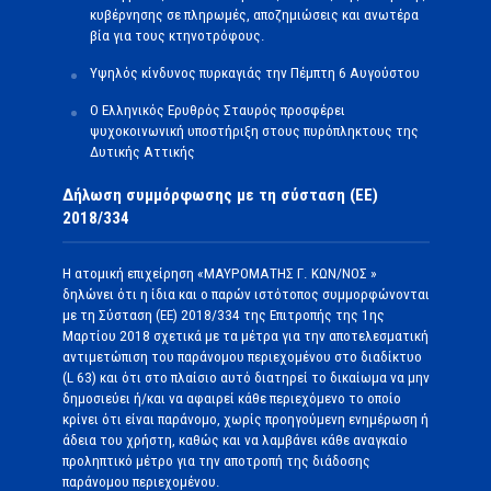
κυβέρνησης σε πληρωμές, αποζημιώσεις και ανωτέρα
βία για τους κτηνοτρόφους.
Υψηλός κίνδυνος πυρκαγιάς την Πέμπτη 6 Αυγούστου
Ο Ελληνικός Ερυθρός Σταυρός προσφέρει
ψυχοκοινωνική υποστήριξη στους πυρόπληκτους της
Δυτικής Αττικής
Δήλωση συμμόρφωσης με τη σύσταση (ΕΕ)
2018/334
Η ατομική επιχείρηση «ΜΑΥΡΟΜΑΤΗΣ Γ. ΚΩΝ/ΝΟΣ »
δηλώνει ότι η ίδια και ο παρών ιστότοπος συμμορφώνονται
με τη Σύσταση (ΕΕ) 2018/334 της Επιτροπής της 1ης
Μαρτίου 2018 σχετικά με τα μέτρα για την αποτελεσματική
αντιμετώπιση του παράνομου περιεχομένου στο διαδίκτυο
(L 63) και ότι στο πλαίσιο αυτό διατηρεί το δικαίωμα να μην
δημοσιεύει ή/και να αφαιρεί κάθε περιεχόμενο το οποίο
κρίνει ότι είναι παράνομο, χωρίς προηγούμενη ενημέρωση ή
άδεια του χρήστη, καθώς και να λαμβάνει κάθε αναγκαίο
προληπτικό μέτρο για την αποτροπή της διάδοσης
παράνομου περιεχομένου.