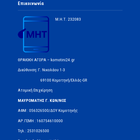
Επικοινωνία
Μ.Η.Τ.
232083
ΘΡΑΚΙΚΗ ΑΓΟΡΑ – komotini24.gr
Διεύθυνση: Γ. Νικολάου 1-3
69100 Κομοτηνή/Ελλάς-GR
Ατομική Επιχείρηση
ΜΑΥΡΟΜΑΤΗΣ Γ. ΚΩΝ/ΝΟΣ
ΑΦΜ : 056326500/ΔOΥ Κομοτηνής
ΑΡ.ΓΕΜΗ : 160754610000
Τηλ.: 2531026500