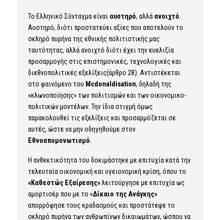
Το Ελληνικό Σύνταγμα είναι
αυστηρό
, αλλά
ανοιχτό
.
Αυστηρό, διότι προστατεύει αξίες που αποτελούν το
σκληρό πυρήνα της εθνικής πολιτιστικής μας
ταυτότητας, αλλά ανοιχτό διότι έχει την ευελιξία
προσαρμογής στις επιστημονικές, τεχνολογικές και
διεθνοπολιτικές εξελίξεις(άρθρο 28). Αντιστέκεται
στο φαινόμενο του
Mcdonaldisation
, δηλαδή της
«κλωνοποίησης» των πολιτισμών και των οικονομικο-
πολιτικών μοντέλων. Την ίδια στιγμή όμως
παρακολουθεί τις εξελίξεις και προσαρμόζεται σε
αυτές, ώστε να μην οδηγηθούμε στον
Εθνοαπομονωτισμό
.
Η ανθεκτικότητα του δοκιμάστηκε με επιτυχία κατά την
τελευταία οικονομική και υγειονομική κρίση, όπου το
«Καθεστώς Εξαίρεσης»
λειτούργησε με επιτυχία ως
αμορτισέρ που με το «
Δίκαιο της Ανάγκης»
απορρόφησε τους κραδασμούς και προστάτεψε το
σκληρό πυρήνα των ανθρωπίνων δικαιωμάτων, ώσπου να