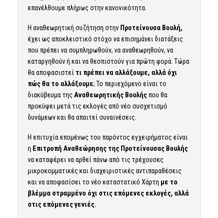
επανέλθουμε πλήρως στην κανονικότητα.
Η αναθεωρητική συζήτηση στην
Προτείνουσα Βουλή,
έχει ως αποκλειστικό στόχο να επισημάνει διατάξεις
που πρέπει να συμπληρωθούν, να αναθεωρηθούν, να
καταργηθούν ή και να θεσπιστούν για πρώτη φορά. Τώρα
θα αποφασιστεί
τι πρέπει να αλλάξουμε, αλλά όχι
πώς θα το αλλάξουμε
; Το περιεχόμενο είναι το
διακύβευμα της
Αναθεωρητικής Βουλής
που θα
προκύψει μετά τις εκλογές από νέο συσχετισμό
δυνάμεων και θα απαιτεί συναινέσεις.
Η επιτυχία επομένως του παρόντος εγχειρήματος είναι
η
Επιτροπή Αναθεώρησης της Προτείνουσας Βουλής
να καταφέρει να αρθεί πάνω από τις τρέχουσες
μικροκομματικές και διαχειριστικές αντιπαραθέσεις
και να αποφασίσει το νέο καταστατικό Χάρτη
με το
βλέμμα στραμμένο όχι στις επόμενες εκλογές, αλλά
στις επόμενες γενιές.