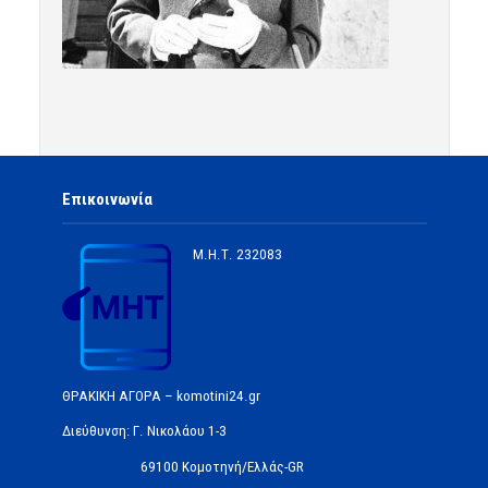
Επικοινωνία
Μ.Η.Τ.
232083
ΘΡΑΚΙΚΗ ΑΓΟΡΑ – komotini24.gr
Διεύθυνση: Γ. Νικολάου 1-3
69100 Κομοτηνή/Ελλάς-GR