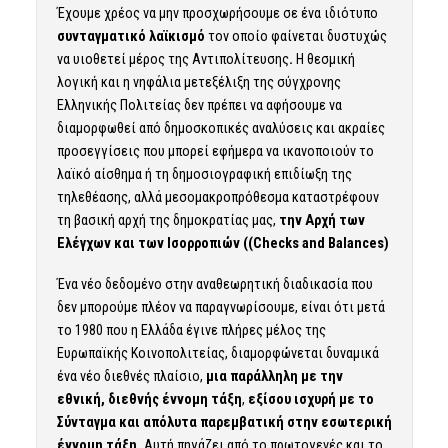
Έχουμε χρέος να μην προσχωρήσουμε σε ένα ιδιότυπο
συνταγματικό λαϊκισμό
τον οποίο φαίνεται δυστυχώς
να υιοθετεί μέρος της Αντιπολίτευσης
.
Η θεσμική
λογική και η νηφάλια μετεξέλιξη της σύγχρονης
Ελληνικής Πολιτείας δεν πρέπει να αφήσουμε να
διαμορφωθεί από δημοσκοπικές αναλύσεις και ακραίες
προσεγγίσεις που μπορεί εφήμερα να ικανοποιούν το
λαϊκό αίσθημα ή τη δημοσιογραφική επιδίωξη της
τηλεθέασης, αλλά μεσομακροπρόθεσμα καταστρέφουν
τη βασική αρχή της δημοκρατίας μας,
την Αρχή των
Ελέγχων και των Ισορροπιών ((Checks and Balances)
Ένα νέο δεδομένο στην αναθεωρητική διαδικασία που
δεν μπορούμε πλέον να παραγνωρίσουμε, είναι ότι μετά
το 1980 που η Ελλάδα έγινε πλήρες μέλος της
Ευρωπαϊκής Κοινοπολιτείας, διαμορφώνεται δυναμικά
ένα νέο διεθνές πλαίσιο,
μια παράλληλη με την
εθνική, διεθνής έννομη τάξη
,
εξίσου ισχυρή με το
Σύνταγμα και απόλυτα παρεμβατική στην εσωτερική
έννομη τάξη.
Αυτή πηγάζει από το πρωτογενές και το