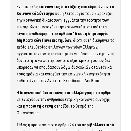
Ενδεικτικές
κοινωνικές διατάξεις
που εδραιώνουν
το
Κοινωνικό Σύνταγμα
και η λειτουργία τους θωρακίζει
την κοινωνική δικαιοσύνη, εγγυάται την ισότητα των
ευκαιριών και ενισχύει την κοινωνική κινητικότητα
είναι η αναθεώρηση του
άρθρου 16 και η δημιουργία
Μη Κρατικών Πανεπιστημίων
, διότι αυτή διευρύνει το
πεδίο ελευθερίας επιλογών των νέων Ελλήνων,
εγγυάται την ισότητα ευκαιριών για όσους δεν έχουν τη
δυνατότητα να φοιτήσουν στο εξωτερικό ή όσους δεν
μπόρεσαν να σπουδάσουν λόγω δυσκολιών στα νεανικά
τους χρόνια και ενισχύει την κοινωνική κινητικότητα
καθιστώντας την Ανώτατη Εκπαίδευση Δια Βίου.
Η
διαγενεακή δικαιοσύνη και αλληλεγγύη
στο άρθρο
21 ενισχύουν την ανθρωποκεντρική κοινωνία συνοχής
και η
προσιτή στέγη
στηρίζει το θεσμό της
Οικογένειας.
Τέλος η προστασία στο άρθρο 24 του
περιβαλλοντικού