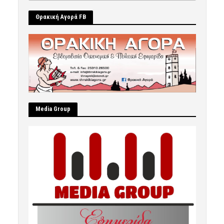
Θρακική Αγορά FB
Μedia Group