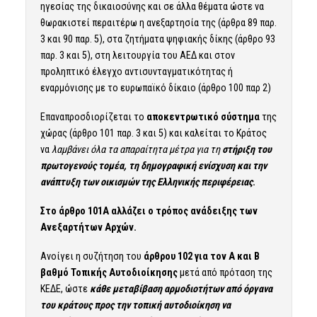
ηγεσίας της δικαιοσύνης και σε άλλα θέματα ώστε να
θωρακιστεί περαιτέρω η ανεξαρτησία της (άρθρα 89 παρ.
3 και 90 παρ. 5), στα ζητήματα ψηφιακής δίκης (άρθρο 93
παρ. 3 και 5), στη λειτουργία του ΑΕΔ και στον
προληπτικό έλεγχο αντισυνταγματικότητας ή
εναρμόνισης με το ευρωπαϊκό δίκαιο (άρθρο 100 παρ 2)
Επαναπροσδιορίζεται το
αποκεντρωτικό σύστημα
της
χώρας (άρθρο 101 παρ. 3 και 5) και καλείται το Κράτος
να
λαμβάνει όλα τα απαραίτητα μέτρα για τη
στήριξη του
πρωτογενούς τομέα, τη δημογραφική ενίσχυση και την
ανάπτυξη των οικισμών της Ελληνικής περιφέρειας
.
Στο άρθρο 101A αλλάζει ο τρόπος ανάδειξης των
Ανεξαρτήτων Αρχών.
Ανοίγει η συζήτηση του
άρθρου 102 για τον Α και Β
βαθμό Τοπικής Αυτοδιοίκησης
μετά από πρόταση της
ΚΕΔΕ, ώστε
κάθε μεταβίβαση αρμοδιοτήτων από όργανα
του κράτους προς την τοπική αυτοδιοίκηση να