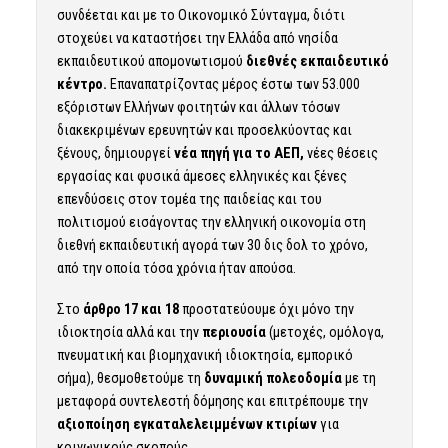
συνδέεται και με το Οικονομικό Σύνταγμα, διότι
στοχεύει να καταστήσει την Ελλάδα από νησίδα
εκπαιδευτικού απομονωτισμού
διεθνές εκπαιδευτικό
κέντρο.
Επαναπατρίζοντας μέρος έστω των 53.000
εξόριστων Ελλήνων φοιτητών και άλλων τόσων
διακεκριμένων ερευνητών και προσελκύοντας και
ξένους, δημιουργεί
νέα πηγή για το ΑΕΠ,
νέες θέσεις
εργασίας και φυσικά άμεσες ελληνικές και ξένες
επενδύσεις στον τομέα της παιδείας και του
πολιτισμού εισάγοντας την ελληνική οικονομία στη
διεθνή εκπαιδευτική αγορά των 30 δις δολ το χρόνο,
από την οποία τόσα χρόνια ήταν απούσα.
Στο
άρθρο 17 και 18
προστατεύουμε όχι μόνο την
ιδιοκτησία αλλά και την
περιουσία
(μετοχές, ομόλογα,
πνευματική και βιομηχανική ιδιοκτησία, εμπορικό
σήμα), θεσμοθετούμε τη
δυναμική πολεοδομία
με τη
μεταφορά συντελεστή δόμησης και επιτρέπουμε την
αξιοποίηση εγκαταλελειμμένων κτιρίων
για
κοινωνικούς σκοπούς.