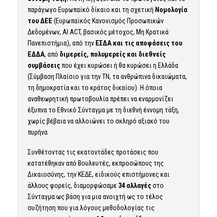
παράγωγο Ευρωπαϊκό δίκαιο και τη σχετική
Νομολογία
του ΔΕΕ
(Ευρωπαϊκός Κανονισμός Προσωπικών
Δεδομένων, AI ACT, βασικός μέτοχος, Μη Κρατικά
Πανεπιστήμια), από την
ΕΣΔΑ και τις αποφάσεις του
ΕΔΔΑ
, από
διμερείς, πολυμερείς και διεθνείς
συμβάσεις
που έχει κυρώσει ή θα κυρώσει η Ελλάδα
(Σύμβαση Πλαίσιο για την ΤΝ, τα ανθρώπινα δικαιώματα,
τη δημοκρατία και το κράτος δικαίου). Η όποια
αναθεωρητική πρωτοβουλία πρέπει να εναρμονίζει
έξυπνα το Εθνικό Σύνταγμα με τη διεθνή έννομη τάξη,
χωρίς βέβαια να αλλοιώνει το σκληρό αξιακό του
πυρήνα.
Συνθέτοντας τις εκατοντάδες προτάσεις που
κατατέθηκαν από Βουλευτές, εκπροσώπους της
Δικαιοσύνης, την ΚΕΔΕ, ειδικούς επιστήμονες και
άλλους φορείς, διαμορφώσαμε
34 αλλαγές
στο
Σύνταγμα ως βάση για μια ανοιχτή ως το τέλος
συζήτηση που για λόγους μεθοδολογίας τις