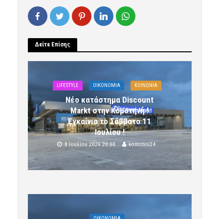
Δείτε Επίσης
LIFESTYLE
OIKONOMIA
ΚΟΙΝΩΝΙΑ
Νέο κατάστημα Discount
Markt στην Κομοτηνή !
Εγκαίνια το Σάββατο 11
Ιουλίου !
8 Ιουλίου 2026 20:00
komotini24
OIKONOMIA