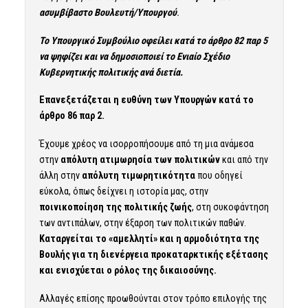
ασυμβίβαστο Βουλευτή/Υπουργού
.
Το Υπουργικό Συμβούλιο οφείλει κατά το άρθρο 82 παρ 5
να ψηφίζει και να δημοσιοποιεί το Ενιαίο Σχέδιο
Κυβερνητικής πολιτικής ανά διετία.
Επανεξετάζεται η ευθύνη των Υπουργών κατά το
άρθρο 86 παρ 2.
Έχουμε χρέος να ισορροπήσουμε από τη μια ανάμεσα
στην
απόλυτη ατιμωρησία των πολιτικών
και από την
άλλη στην
απόλυτη τιμωρητικότητα
που οδηγεί
εύκολα, όπως δείχνει η ιστορία μας, στην
ποινικοποίηση της πολιτικής ζωής
, στη συκοφάντηση
των αντιπάλων, στην έξαρση των πολιτικών παθών.
Καταργείται το «αμελλητί» και η αρμοδιότητα της
Βουλής για τη διενέργεια προκαταρκτικής εξέτασης
και ενισχύεται ο ρόλος της δικαιοσύνης.
Αλλαγές επίσης προωθούνται στον τρόπο επιλογής της