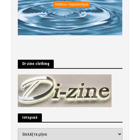
Di-zine clothing
Ιστορικό
Ιστορικό