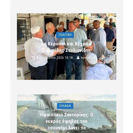
ΠΟΛΙΤΙΚΗ
Σε Κερασιά και Κέχρο ο
Ευριπίδης Στυλιανίδης
8 Αυγούστου 2026 10:18
komotini24
ΕΛΛΑΔΑ
Ηφαίστειο Σαντορίνης: Ο
νεκρός έφηβος του
τσουνάμι λύνει το