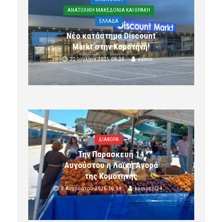
ΑΝΑΤΟΛΙΚΗ ΜΑΚΕΔΟΝΙΑ ΚΑΙ ΘΡΑΚΗ
ΕΛΛΑΔΑ
Νέο κατάστημα Discount
Markt στην Κομοτηνή!
22 Ιουλίου 2025 08:20
admin
ΔΙΑΦΟΡΑ
Την Παρασκευή 14
Αυγούστου η Λαϊκή Αγορά
της Κομοτηνής
8 Αυγούστου 2026 10:19
komotini24