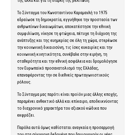
της αλλά και για τη διαρκή της βελτίωση.
Το Σύνταγμα του Κωνσταντίνου Καραμανλή το 1975
εδραίωσε τη δημοκρατία, εγγυήθηκε την προστασία των
ανθρωπίνων δικαιωμάτων, αποκατέστησε την εθνική
συμφιλίωση, νίκησε τη φτώχεια, πέτυχε τη διάχυση της
ανάπτυξης και της ευημερίας σε όλη τη χώρα, στερέωσε
την κοινωνική δικαιοσύνη, τις ίσες ευκαιρίες και την
κοινωνική κινητικότητα, συνέβαλε στην ειρήνη, τη
σταθερότητα και την εθνική ασφάλεια και δρομολόγησε
τον Ευρωπαϊκό προσανατολισμό της Ελλάδας,
επαναφέροντας την σε διεθνείς πρωταγωνιστικούς
ρόλους.
Το Σύνταγμα μας παρότι είναι προϊόν μιας άλλης εποχής,
παραμένει ανθεκτικό αλλά και επίκαιρο, αποδεικνύοντας
το διαχρονικό χαρακτήρα του αξιακού κώδικα που
εκφράζει.
Παρόλα αυτά όμως καθίσταται αναγκαία η προσαρμογή
του στα σύγχρονα δεδομένα που δημιουργούν οι νέες