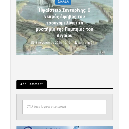
ΕΛΛΑΔΑ
Ηφαίστειο Σαντορίνης: Ο
νεκρός έφηβος του
τσουνάμι λύνει το
μυστήριο της Πομπηίας του
Αιγαίου
8 Αυγούστου 2026 10:17
komotini24
Add Comment
Click here to post a comment