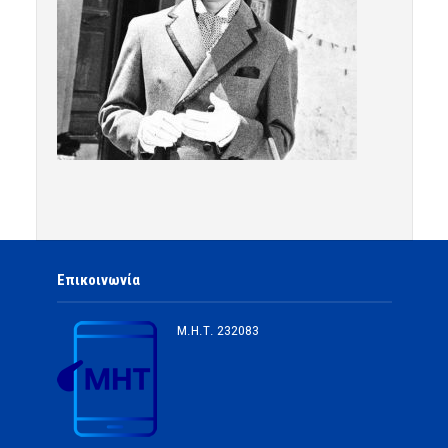
Επικοινωνία
Μ.Η.Τ.
232083