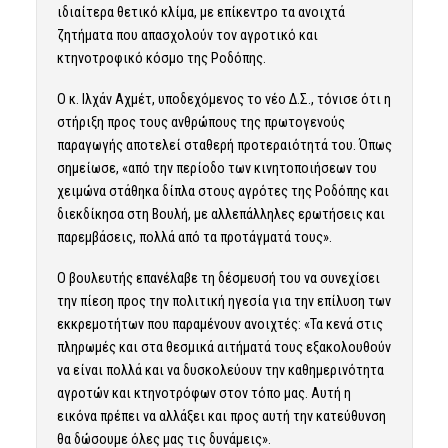
ιδιαίτερα θετικό κλίμα, με επίκεντρο τα ανοιχτά
ζητήματα που απασχολούν τον αγροτικό και
κτηνοτροφικό κόσμο της Ροδόπης.
Ο κ. Ιλχάν Αχμέτ, υποδεχόμενος το νέο Δ.Σ., τόνισε ότι η
στήριξη προς τους ανθρώπους της πρωτογενούς
παραγωγής αποτελεί σταθερή προτεραιότητά του. Όπως
σημείωσε, «από την περίοδο των κινητοποιήσεων του
χειμώνα στάθηκα δίπλα στους αγρότες της Ροδόπης και
διεκδίκησα στη Βουλή, με αλλεπάλληλες ερωτήσεις και
παρεμβάσεις, πολλά από τα προτάγματά τους».
Ο βουλευτής επανέλαβε τη δέσμευσή του να συνεχίσει
την πίεση προς την πολιτική ηγεσία για την επίλυση των
εκκρεμοτήτων που παραμένουν ανοιχτές: «Τα κενά στις
πληρωμές και στα θεσμικά αιτήματά τους εξακολουθούν
να είναι πολλά και να δυσκολεύουν την καθημερινότητα
αγροτών και κτηνοτρόφων στον τόπο μας. Αυτή η
εικόνα πρέπει να αλλάξει και προς αυτή την κατεύθυνση
θα δώσουμε όλες μας τις δυνάμεις».