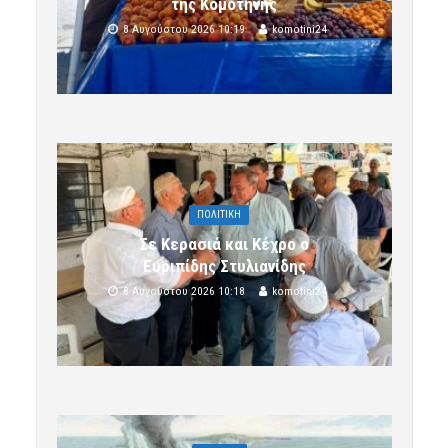
της Κομοτηνής
8 Αυγούστου 2026 10:19
komotini24
ΠΟΛΙΤΙΚΗ
Σε Κερασιά και Κέχρο ο
Ευριπίδης Στυλιανίδης
8 Αυγούστου 2026 10:18
komotini24