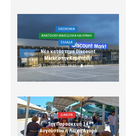
OIKONOMIA
ΑΝΑΤΟΛΙΚΗ ΜΑΚΕΔΟΝΙΑ ΚΑΙ ΘΡΑΚΗ
ΕΛΛΑΔΑ
Νέο κατάστημα Discount
Markt στην Κομοτηνή!
22 Ιουλίου 2025 08:20
admin
ΔΙΑΦΟΡΑ
Την Παρασκευή 14
Αυγούστου η Λαϊκή Αγορά