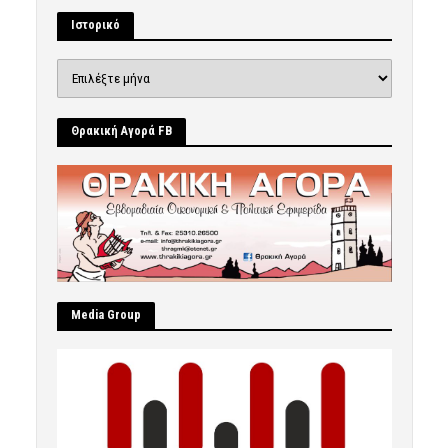
Ιστορικό
Ιστορικό
Θρακική Αγορά FB
Μedia Group