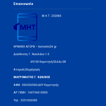
Επικοινωνία
Μ.Η.Τ.
232083
ΘΡΑΚΙΚΗ ΑΓΟΡΑ – komotini24.gr
Διεύθυνση: Γ. Νικολάου 1-3
69100 Κομοτηνή/Ελλάς-GR
Ατομική Επιχείρηση
ΜΑΥΡΟΜΑΤΗΣ Γ. ΚΩΝ/ΝΟΣ
ΑΦΜ : 056326500/ΔOΥ Κομοτηνής
ΑΡ.ΓΕΜΗ : 160754610000
Τηλ.: 2531026500