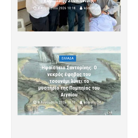
Ευριπίδης Στυλιανίδης
8 Αυγούστου 2026 10:18
komotini24
ΕΛΛΑΔΑ
Ηφαίστειο Σαντορίνης: Ο
νεκρός έφηβος του
τσουνάμι λύνει το
μυστήριο της Πομπηίας του
Αιγαίου
8 Αυγούστου 2026 10:17
komotini24