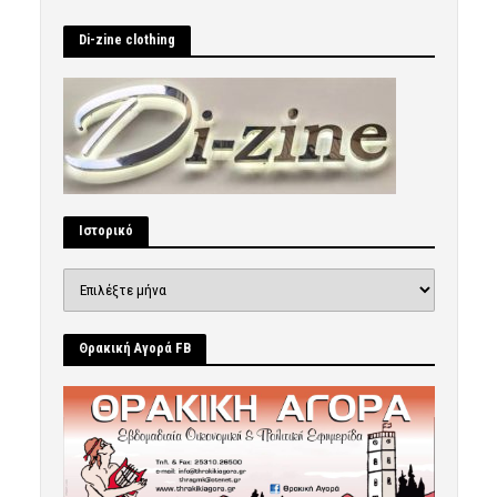
Di-zine clothing
Ιστορικό
Ιστορικό
Θρακική Αγορά FB