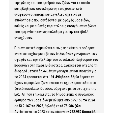
της χώρας και του αριθμού των ζώων για τα οποία
καταβλήθηκαν συνδεδεμένες ενισχύσεις, ενώ
αναφέρονται επίσης καταγγελίες σχετικά με
επιδοτήσεις που συνδέονται με σφαγές βοοειδών,
καθώς και με πιθανές περιπτώσεις εισαγόμενων ζώων
που εμφανίστηκαν ως επιλέξιμα για την καταβολή
ενισχύσεων.
Πιο αναλυτικά σημειώνεται πως προκύπτουν σοβαρές
αναντιστοιχίες μεταξύ των δηλωμένων γεννήσεων, των
σφαγών και της εξέλιξης του συνολικού πληθυσμού των
βοοειδών στη χώρα. Ειδικότερα, αναφέρεται ότι από τη
διαφορά μεταξύ δηλωμένων γεννήσεων και σφαγών για
το 2024 προκύπτει ότι
191.490 βοοειδή
θα έπρεπε να
έχουν παραμείνει ζωντανά και να έχουν προστεθεί στο
ζωικό κεφάλαιο. Ωστόσο, σύμφωνα με τα στοιχεία της
ΕΛΣΤΑΤ που επικαλείται το δημοσίευμα, ο συνολικός
αριθμός των βοοειδών μειώθηκε από
595.153 το 2024
σε
519.167 το 2025
, δηλαδή κατά
75.986 ζώα
.
Αντίστοιχα, το 2023 καταγράφονταν
732.959 βοοειδή
,