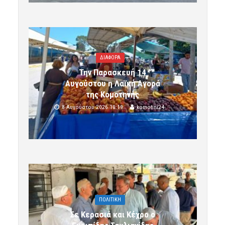
ΔΙΑΦΟΡΑ
Την Παρασκευή 14
Αυγούστου η Λαϊκή Αγορά
της Κομοτηνής
8 Αυγούστου 2026 10:19
komotini24
ΠΟΛΙΤΙΚΗ
Σε Κερασιά και Κέχρο ο