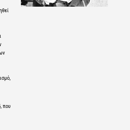
ηθεί
ι
ν
μων
ισμό,
, που