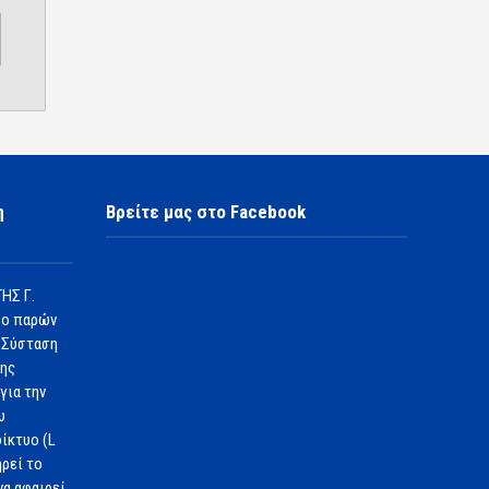
η
Βρείτε μας στο Facebook
ΗΣ Γ.
 ο παρών
 Σύσταση
1ης
για την
υ
ίκτυο (L
ηρεί το
να αφαιρεί