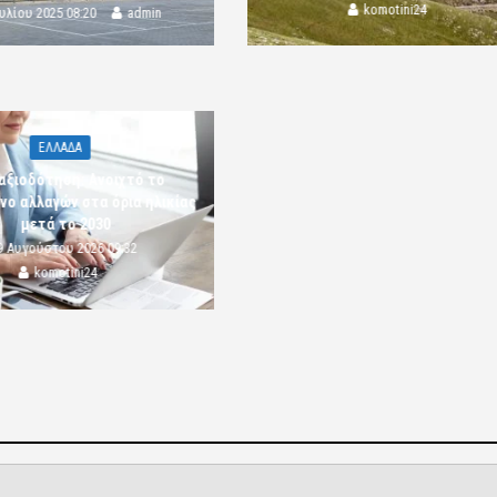
komotini24
ουλίου 2025 08:20
admin
ΕΛΛΑΔΑ
αξιοδότηση: Ανοιχτό το
νο αλλαγών στα όρια ηλικίας
μετά το 2030
9 Αυγούστου 2026 09:32
komotini24