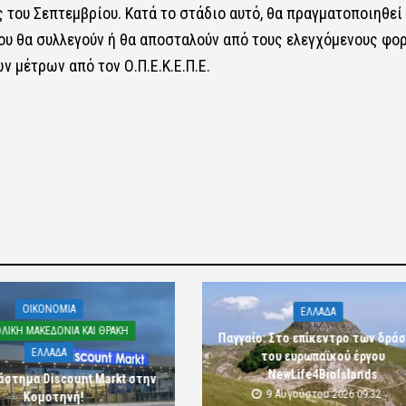
ός του Σεπτεμβρίου. Κατά το στάδιο αυτό, θα πραγματοποιηθεί
υ θα συλλεγούν ή θα αποσταλούν από τους ελεγχόμενους φορ
 μέτρων από τον Ο.Π.Ε.Κ.Ε.Π.Ε.
OIKONOMIA
ΕΛΛΑΔΑ
ΛΙΚΗ ΜΑΚΕΔΟΝΙΑ ΚΑΙ ΘΡΑΚΗ
Παγγαίο: Στο επίκεντρο των δρά
ΕΛΛΑΔΑ
του ευρωπαϊκού έργου
NewLife4BioIslands
άστημα Discount Markt στην
9 Αυγούστου 2026 09:32
Κομοτηνή!