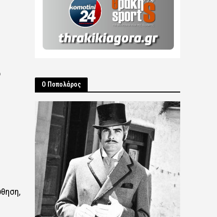
ο
Ο Ποπολάρος
ύθηση,