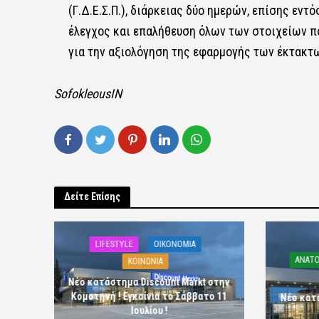
(Γ.Δ.Ε.Σ.Π.), διάρκειας δύο ημερών, επίσης εντ
έλεγχος και επαλήθευση όλων των στοιχείων πο
για την αξιολόγηση της εφαρμογής των έκτακτων
SofokleousIN
Δείτε Επίσης
LIFESTYLE
OIKONOMIA
ΑΝΑΤΟ
ΚΟΙΝΩΝΙΑ
Νέο κατάστημα Discount Markt στην
Κομοτηνή ! Εγκαίνια το Σάββατο 11
Νέο κατ
Ιουλίου !