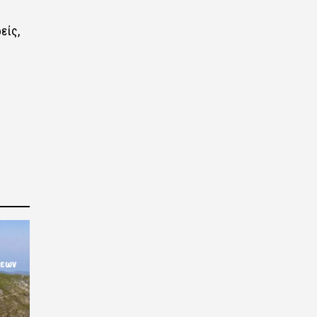
είς,
σεων