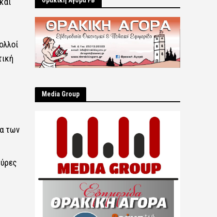
Θρακική Αγορά FB
και
ολλοί
τική
Μedia Group
τα των
μύρες