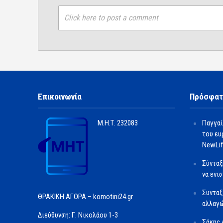
Click here to post a comment
Επικοινωνία
Πρόσφατ
Μ.Η.Τ.
232083
Παγγαί
του ευ
NewLif
Σύνταξ
να ενι
Συνταξ
ΘΡΑΚΙΚΗ ΑΓΟΡΑ – komotini24.gr
αλλαγώ
Διεύθυνση: Γ. Νικολάου 1-3
Σάκης 