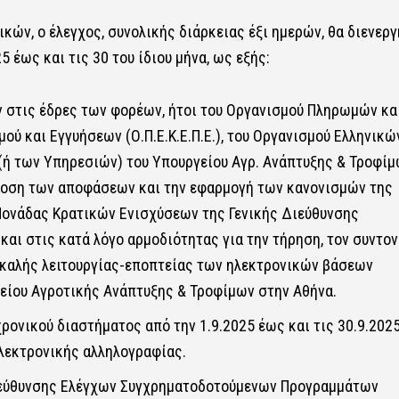
ών, ο έλεγχος, συνολικής διάρκειας έξι ημερών, θα διενεργ
 έως και τις 30 του ίδιου μήνα, ως εξής:
 στις έδρες των φορέων, ήτοι του Οργανισμού Πληρωμών κα
ύ και Εγγυήσεων (Ο.Π.Ε.Κ.Ε.Π.Ε.), του Οργανισμού Ελληνικώ
(ή των Υπηρεσιών) του Υπουργείου Αγρ. Ανάπτυξης & Τροφί
έκδοση των αποφάσεων και την εφαρμογή των κανονισμών της
ονάδας Κρατικών Ενισχύσεων της Γενικής Διεύθυνσης
και στις κατά λόγο αρμοδιότητας για την τήρηση, τον συντον
ο καλής λειτουργίας-εποπτείας των ηλεκτρονικών βάσεων
είου Αγροτικής Ανάπτυξης & Τροφίμων στην Αθήνα.
χρονικού διαστήματος από την 1.9.2025 έως και τις 30.9.2025
ηλεκτρονικής αλληλογραφίας.
Διεύθυνσης Ελέγχων Συγχρηματοδοτούμενων Προγραμμάτων