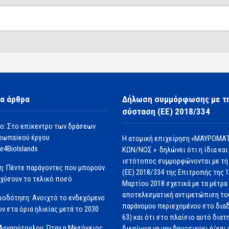
α άρθρα
Δήλωση συμμόρφωσης με τ
σύσταση (ΕΕ) 2018/334
ο: Στο επίκεντρο των δράσεων
ρωπαϊκού έργου
Η ατομική επιχείρηση «ΜΑΥΡΟΜΑΤ
e4BioIslands
ΚΩΝ/ΝΟΣ » δηλώνει ότι η ίδια και
ιστότοπος συμμορφώνονται με τη
η: Πέντε παράγοντες που μπορούν
(ΕΕ) 2018/334 της Επιτροπής της 
σχύσουν το τελικό ποσό
Μαρτίου 2018 σχετικά με τα μέτρα 
αποτελεσματική αντιμετώπιση το
ιοδότηση: Ανοιχτό το ενδεχόμενο
παράνομου περιεχομένου στο διαδ
ν στα όρια ηλικίας μετά το 2030
63) και ότι στο πλαίσιο αυτό διατ
Αρναούτογλου: Όταν η Μεσόγειος
δικαίωμα να μην δημοσιεύει ή/και 