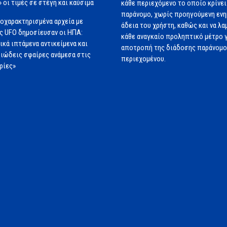
» οι τιμές σε στέγη και καύσιμα
κάθε περιεχόμενο το οποίο κρίνει 
παράνομο, χωρίς προηγούμενη εν
οχαρακτηρισμένα αρχεία με
άδεια του χρήστη, καθώς και να λα
ς UFO δημοσίευσαν οι ΗΠΑ:
κάθε αναγκαίο προληπτικό μέτρο γ
ικά ιπτάμενα αντικείμενα και
αποτροπή της διάδοσης παράνομ
ιώδεις σφαίρες ανάμεσα στις
περιεχομένου.
ρίες»