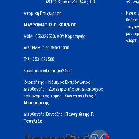
«Καίνε
69100 Κομοτηνή/Ελλάς-GR
Νέα απ
Ατομική Επιχείρηση
θεάσει
ΜΑΥΡΟΜΑΤΗΣ Γ. ΚΩΝ/ΝΟΣ
Τριγων
μυστηρ
ΑΦΜ : 056326500/ΔOΥ Κομοτηνής
«μαρτυ
ΑΡ.ΓΕΜΗ : 160754610000
Τηλ.: 2531026500
Email: info@komotini24.gr
Ιδιοκτήτης – Νόμιμος Εκπρόσωπος –
Διευθυντής – Διαχειριστής και Δικαιούχος
του ονόματος τομέα :
Κωνσταντίνος Γ.
Μαυρομάτης
Διευθυντής Σύνταξης :
Παναγιώτης Γ.
Τσοχλιάς