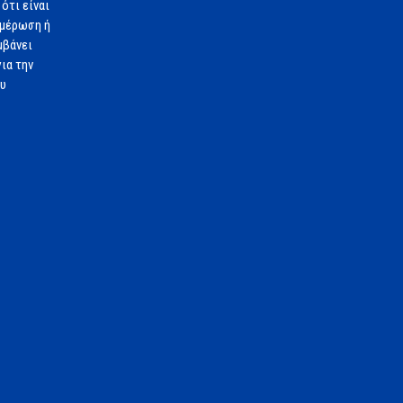
ότι είναι
ημέρωση ή
μβάνει
ια την
ου