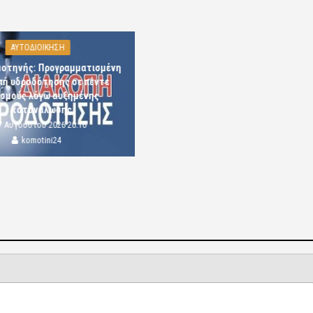
ΑΥΤΟΔΙΟΙΚΗΣΗ
μοτηνής: Προγραμματισμένη
πή υδροδότησης σε πέντε
ισμούς λόγω αυξημένης
κατανάλωσης
7 Αυγούστου 2026 20:16
komotini24