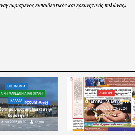
αναγνωρισμένος εκπαιδευτικός και ερευνητικός πυλώνας».
OIKONOMIA
ΔΙΑΦΟΡΑ
ΛΙΚΗ ΜΑΚΕΔΟΝΙΑ ΚΑΙ ΘΡΑΚΗ
ΕΛΛΑΔΑ
ΘΡΑΚΙΚΗ ΑΓΟΡΑ : 06 ΑΥΓΟΥΣΤΟΥ 
7 Αυγούστου 2026 20:24
άστημα Discount Markt στην
komotini24
Κομοτηνή!
ουλίου 2025 08:20
admin