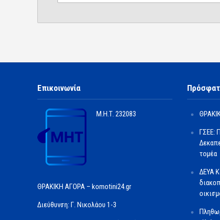
Επικοινωνία
Πρόσφατ
Μ.Η.Τ.
232083
ΘΡΑΚΙΚ
ΓΣΕΕ: 
Δεκαπε
τομέα
ΔΕΥΑ Κ
διακοπ
ΘΡΑΚΙΚΗ ΑΓΟΡΑ – komotini24.gr
οικισμ
Διεύθυνση: Γ. Νικολάου 1-3
Πληθωρ