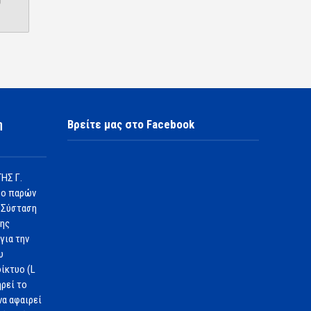
η
Βρείτε μας στο Facebook
ΗΣ Γ.
 ο παρών
 Σύσταση
1ης
για την
υ
ίκτυο (L
ηρεί το
να αφαιρεί