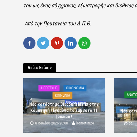
του ως ένας σύγχρονος, εξωστρεφής και διεθνώς 
Από την Πρυτανεία του Δ.Π.Θ.
Δείτε Επίσης
LIFESTYLE
OIKONOMIA
ΑΝΑΤΟ
ΚΟΙΝΩΝΙΑ
Νέο κατάστημα Discount Markt στην
Κομοτηνή ! Εγκαίνια το Σάββατο 11
Νέο κατ
Ιουλίου !
8 Ιουλίου 2026 20:00
komotini24
22 Ι