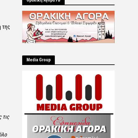
Θρακική Αγορά FB
η της
Μedia Group
 τις
όλο