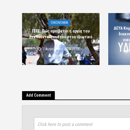
OIKONOMIA
ΔΕΥΑ Κο
ΓΣΕΕ: Πώς αμείβεται η αργία του
διακο
Δεκαπενταύγουστου στον ιδιωτικό
οικ
τομέα
7 Αυγούστου 2026 20:18
komotini24
Add Comment
Click here to post a comment