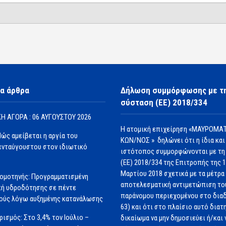
α άρθρα
Δήλωση συμμόρφωσης με τ
σύσταση (ΕΕ) 2018/334
Η ΑΓΟΡΑ : 06 ΑΥΓΟΥΣΤΟΥ 2026
Η ατομική επιχείρηση «ΜΑΥΡΟΜΑΤ
Πώς αμείβεται η αργία του
ΚΩΝ/ΝΟΣ » δηλώνει ότι η ίδια και
νταύγουστου στον ιδιωτικό
ιστότοπος συμμορφώνονται με τη
(ΕΕ) 2018/334 της Επιτροπής της 
Μαρτίου 2018 σχετικά με τα μέτρα 
ομοτηνής: Προγραμματισμένη
αποτελεσματική αντιμετώπιση το
ή υδροδότησης σε πέντε
παράνομου περιεχομένου στο διαδ
ούς λόγω αυξημένης κατανάλωσης
63) και ότι στο πλαίσιο αυτό διατ
ισμός: Στο 3,4% τον Ιούλιο –
δικαίωμα να μην δημοσιεύει ή/και 