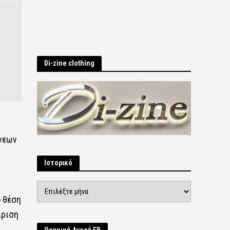
Di-zine clothing
νεων
Ιστορικό
Ιστορικό
υ θέση
ίριση