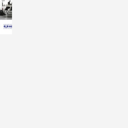
ις
 του