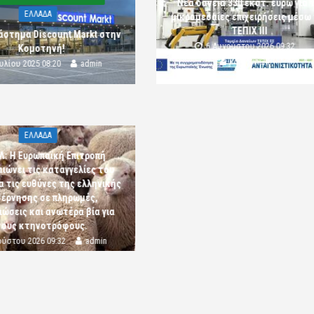
Νέα δάνεια 330 εκατ. ευρώ για τ
ΕΛΛΑΔΑ
μικρομεσαίες επιχειρήσεις μέσω
ΤΕΠΙΧ ΙΙΙ
άστημα Discount Markt στην
6 Αυγούστου 2026 09:32
Κομοτηνή!
komotini24
ουλίου 2025 08:20
admin
ΕΛΛΑΔΑ
Λ: Η Ευρωπαϊκή Επιτροπή
αιώνει τις καταγγελίες του
α τις ευθύνες της ελληνικής
έρνησης σε πληρωμές,
ώσεις και ανωτέρα βία για
τους κτηνοτρόφους.
ούστου 2026 09:32
admin