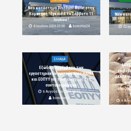
Νέο κατάστημα Discount Markt στην
Κομοτηνή ! Εγκαίνια το Σάββατο 11
Νέο κατ
Ιουλίου !
8 Ιουλίου 2026 20:00
komotini24
22 Ι
ΕΛΛΑΔΑ
ΑΚΚΕ
Εξώδικη παρέμβαση των
επιβεβ
εργαστηριακών γιατρών προς ΗΔΙΚΑ
ΑΚΚΕΛ γι
και ΕΟΠΥΥ για τους ελέγχους στη
κυβ
συνταγογράφηση
αποζημι
6 Αυγούστου 2026 09:32
komotini24
6 Αυγ