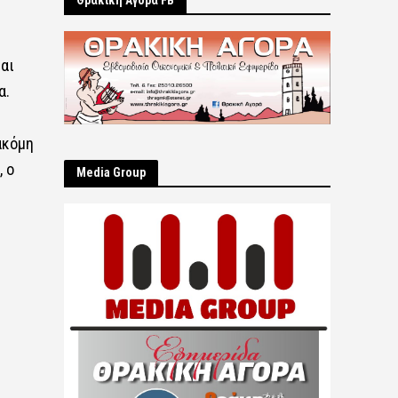
Θρακική Αγορά FB
αι
α.
ακόμη
 ο
Μedia Group