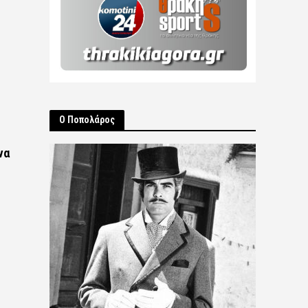
Ο Ποπολάρος
να