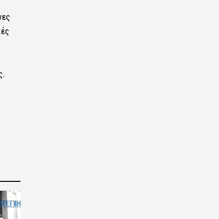
νες
κές
ς.