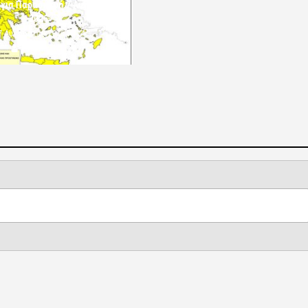
 για Παρασκευή 7 Αυγούστου
2026»
7 Αυγούστου 2026 10:24
komotini24