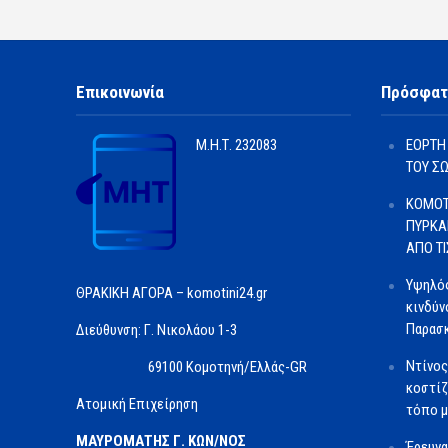
Επικοινωνία
Πρόσφατ
Μ.Η.Τ.
232083
ΕΟΡΤΗ
ΤΟΥ Σ
ΚΟΜΟΤ
ΠΥΡΚΑ
ΑΠΟ Τ
Υψηλός
ΘΡΑΚΙΚΗ ΑΓΟΡΑ – komotini24.gr
κινδύν
Παρασκ
Διεύθυνση: Γ. Νικολάου 1-3
Ντίνος
69100 Κομοτηνή/Ελλάς-GR
κοστίζ
Ατομική Επιχείρηση
τόπο μ
ΜΑΥΡΟΜΑΤΗΣ Γ. ΚΩΝ/ΝΟΣ
Έρευνα