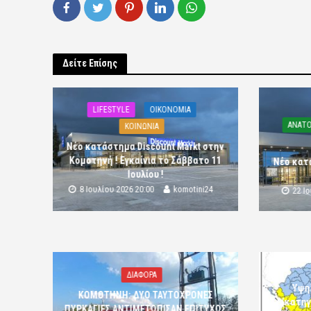
Δείτε Επίσης
LIFESTYLE
OIKONOMIA
ΑΝΑΤΟ
ΚΟΙΝΩΝΙΑ
Νέο κατάστημα Discount Markt στην
Κομοτηνή ! Εγκαίνια το Σάββατο 11
Νέο κατ
Ιουλίου !
8 Ιουλίου 2026 20:00
komotini24
22 Ι
ΔΙΑΦΟΡΑ
Υψη
ΚΟΜΟΤΗΝΗ: ΔΥΟ ΤΑΥΤΟΧΡΟΝΕΣ
(κατηγ
ΠΥΡΚΑΓΙΕΣ ΑΝΤΙΜΕΤΩΠΙΣΑΝ ΕΠΙΤΥΧΩΣ