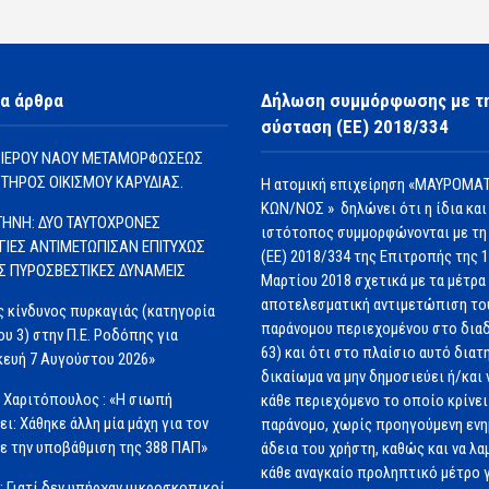
α άρθρα
Δήλωση συμμόρφωσης με τ
σύσταση (ΕΕ) 2018/334
 ΙΕΡΟΥ ΝΑΟΥ ΜΕΤΑΜΟΡΦΩΣΕΩΣ
ΩΤΗΡΟΣ ΟΙΚΙΣΜΟΥ ΚΑΡΥΔΙΑΣ.
Η ατομική επιχείρηση «ΜΑΥΡΟΜΑΤ
ΚΩΝ/ΝΟΣ » δηλώνει ότι η ίδια και
ΗΝΗ: ΔΥΟ ΤΑΥΤΟΧΡΟΝΕΣ
ιστότοπος συμμορφώνονται με τη
ΓΙΕΣ ΑΝΤΙΜΕΤΩΠΙΣΑΝ ΕΠΙΤΥΧΩΣ
(ΕΕ) 2018/334 της Επιτροπής της 
ΙΣ ΠΥΡΟΣΒΕΣΤΙΚΕΣ ΔΥΝΑΜΕΙΣ
Μαρτίου 2018 σχετικά με τα μέτρα 
αποτελεσματική αντιμετώπιση το
 κίνδυνος πυρκαγιάς (κατηγορία
παράνομου περιεχομένου στο διαδ
ου 3) στην Π.Ε. Ροδόπης για
63) και ότι στο πλαίσιο αυτό διατ
ευή 7 Αυγούστου 2026»
δικαίωμα να μην δημοσιεύει ή/και 
 Χαριτόπουλος : «Η σιωπή
κάθε περιεχόμενο το οποίο κρίνει 
ει: Χάθηκε άλλη μία μάχη για τον
παράνομο, χωρίς προηγούμενη εν
ε την υποβάθμιση της 388 ΠΑΠ»
άδεια του χρήστη, καθώς και να λα
κάθε αναγκαίο προληπτικό μέτρο γ
: Γιατί δεν υπήρχαν μικροσκοπικοί