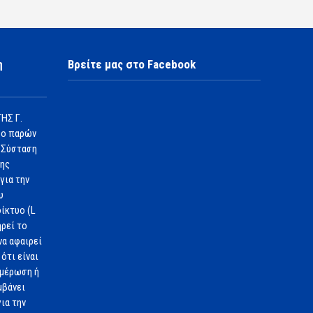
η
Βρείτε μας στο Facebook
ΗΣ Γ.
 ο παρών
 Σύσταση
1ης
για την
υ
ίκτυο (L
ηρεί το
να αφαιρεί
ότι είναι
ημέρωση ή
μβάνει
ια την