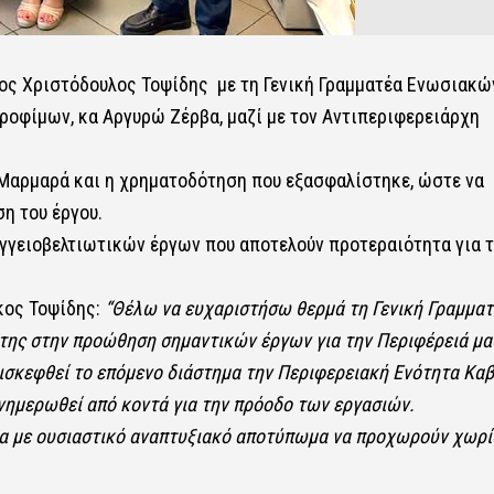
ος Χριστόδουλος Τοψίδης με τη Γενική Γραμματέα Ενωσιακώ
ροφίμων, κα Αργυρώ Ζέρβα, μαζί με τον Αντιπεριφερειάρχη
 Μαρμαρά και η χρηματοδότηση που εξασφαλίστηκε, ώστε να
η του έργου.
γγειοβελτιωτικών έργων που αποτελούν προτεραιότητα για 
κος Τοψίδης:
“Θέλω να ευχαριστήσω θερμά τη Γενική Γραμματ
 της στην προώθηση σημαντικών έργων για την Περιφέρειά μα
επισκεφθεί το επόμενο διάστημα την Περιφερειακή Ενότητα Κα
νημερωθεί από κοντά για την πρόοδο των εργασιών.
ργα με ουσιαστικό αναπτυξιακό αποτύπωμα να προχωρούν χωρί