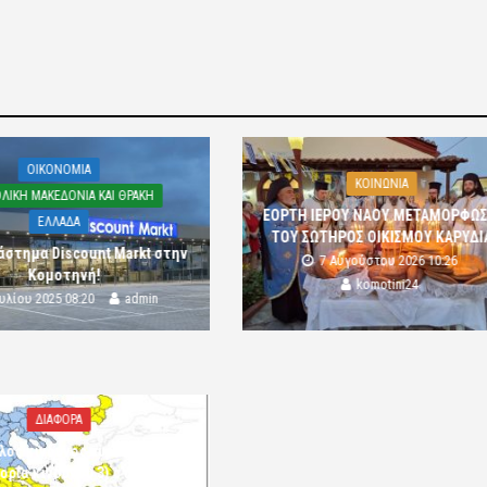
OIKONOMIA
ΚΟΙΝΩΝΙΑ
ΛΙΚΗ ΜΑΚΕΔΟΝΙΑ ΚΑΙ ΘΡΑΚΗ
ΕΟΡΤΗ ΙΕΡΟΥ ΝΑΟΥ ΜΕΤΑΜΟΡΦΩ
ΕΛΛΑΔΑ
ΤΟΥ ΣΩΤΗΡΟΣ ΟΙΚΙΣΜΟΥ ΚΑΡΥΔΙ
άστημα Discount Markt στην
7 Αυγούστου 2026 10:26
Κομοτηνή!
komotini24
ουλίου 2025 08:20
admin
ΔΙΑΦΟΡΑ
λός κίνδυνος πυρκαγιάς
ορία κινδύνου 3) στην Π.Ε.