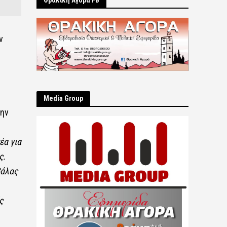
Θρακική Αγορά FB
ν
Μedia Group
την
έα για
ς.
βάλας
ς