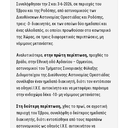
Συνελήφθησαν την 2 και 3-6-2026, σε περιοχές του
Έβρου και της Ροδόπης, από αστυνομικούς των
Διευθύνσεων Αστυνομίας Ορεστιάδας και Ροδόπης,
τρεις -3- διακινητές, εκ των οποίων δύο ημεδαποί και
ένας αλλοδαπός, οι οποίοι προωθούσαν στο εσωτερικό
της Χώρας, σε τρεις διαφορετικές περιπτώσεις, μη
νόμιμους μετανάστες.
Αναλυτικότερα,
στην πρώτη περίπτωση,
προχθές το
βράδυ, στην Εθνική οδό Αρδανίου – Ορμενίου,
αστυνομικοί του Τμήματος Συνοριακής Φύλαξης
Διδυμοτείχου της Διεύθυνσης Αστυνομίας Ορεστιάδας
συνέλαβαν έναν ημεδαπό διακινητή, διότι τον εντόπισαν
να οδηγεί Ι.Χ.Ε. αυτοκίνητο και να μεταφέρει παράνομα
στην ενδοχώρα δέκα -10- μη νόμιμους μετανάστες.
Στη δεύτερη περίπτωση,
χθες το πρωί, σε αγροτική
περιοχή του Έβρου, συνελήφθη ο δεύτερος ημεδαπός
διακινητής, διότι εντοπίσθηκε από τους παραπάνω
αστυνομικούς ως οδηγός Ι.Χ.Ε. αυτοκινήτου να