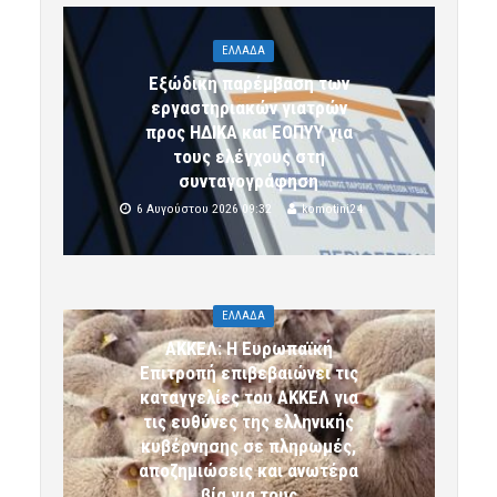
ΕΛΛΑΔΑ
Εξώδικη παρέμβαση των
εργαστηριακών γιατρών
προς ΗΔΙΚΑ και ΕΟΠΥΥ για
τους ελέγχους στη
συνταγογράφηση
6 Αυγούστου 2026 09:32
komotini24
ΕΛΛΑΔΑ
ΑΚΚΕΛ: Η Ευρωπαϊκή
Επιτροπή επιβεβαιώνει τις
καταγγελίες του ΑΚΚΕΛ για
τις ευθύνες της ελληνικής
κυβέρνησης σε πληρωμές,
αποζημιώσεις και ανωτέρα
βία για τους