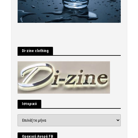
Di-zine clothing
Ιστορικό
Ιστορικό
Θρακική Αγορά FB