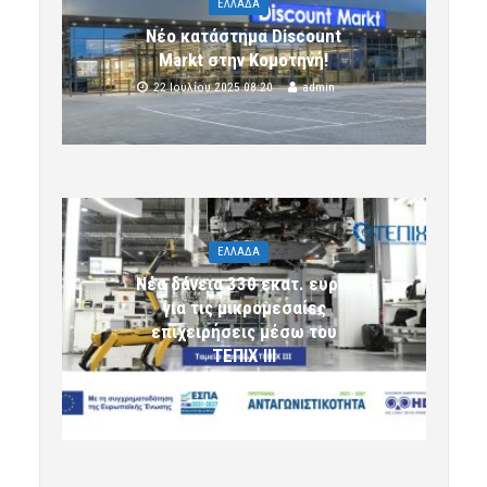
ΕΛΛΑΔΑ
Νέο κατάστημα Discount
Markt στην Κομοτηνή!
22 Ιουλίου 2025 08:20
admin
ΕΛΛΑΔΑ
Νέα δάνεια 330 εκατ. ευρώ
για τις μικρομεσαίες
επιχειρήσεις μέσω του
ΤΕΠΙΧ ΙΙΙ
6 Αυγούστου 2026 09:32
komotini24