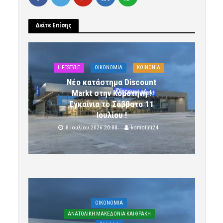
Δείτε Επίσης
LIFESTYLE
OIKONOMIA
ΚΟΙΝΩΝΙΑ
Νέο κατάστημα Discount
Markt στην Κομοτηνή !
Εγκαίνια το Σάββατο 11
Ιουλίου !
8 Ιουλίου 2026 20:00
komotini24
OIKONOMIA
ΑΝΑΤΟΛΙΚΗ ΜΑΚΕΔΟΝΙΑ ΚΑΙ ΘΡΑΚΗ