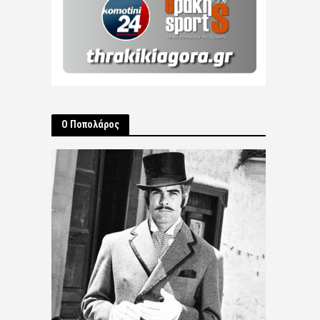
Ο Ποπολάρος