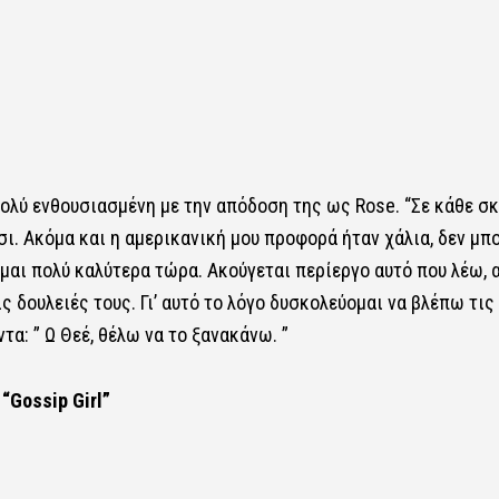
ι πολύ ενθουσιασμένη με την απόδοση της ως Rose. “Σε κάθε σ
ι. Ακόμα και η αμερικανική μου προφορά ήταν χάλια, δεν μπ
είμαι πολύ καλύτερα τώρα. Ακούγεται περίεργο αυτό που λέω, 
ις δουλειές τους. Γι’ αυτό το λόγο δυσκολεύομαι να βλέπω τις
τα: ” Ω Θεέ, θέλω να το ξανακάνω. ”
“Gossip Girl”