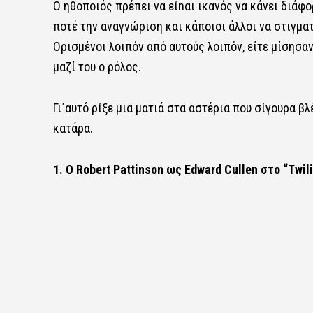
Ο ηθοποιός πρέπει να είnαι ικανός να κάνει διάφ
ποτέ την αναγνώριση και κάποιοι άλλοι να στιγματ
Ορισμένοι λοιπόν από αυτούς λοιπόν, είτε μίσησα
μαζί του ο ρόλος.
Γι΄αυτό ρίξε μια ματιά στα αστέρια που σίγουρα β
κατάρα.
1. Ο Robert Pattinson ως Edward Cullen στο “Twil