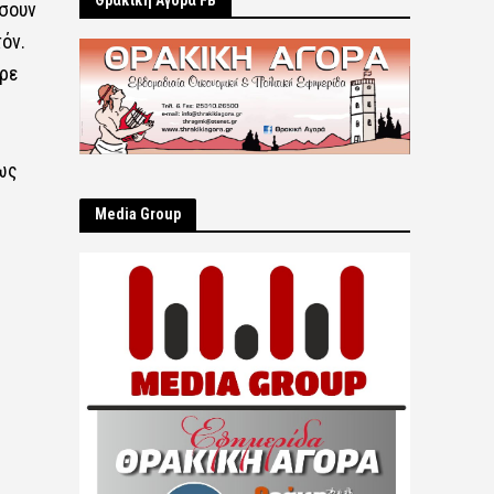
Θρακική Αγορά FB
ίσουν
όν.
ρε
 ως
Μedia Group