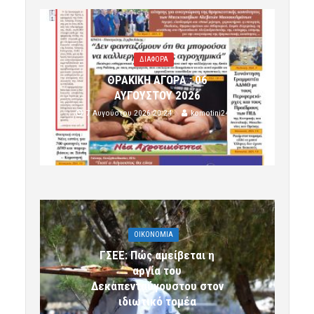
ΔΙΑΦΟΡΑ
ΘΡΑΚΙΚΗ ΑΓΟΡΑ : 06
ΑΥΓΟΥΣΤΟΥ 2026
7 Αυγούστου 2026 20:24
komotini24
OIKONOMIA
ΓΣΕΕ: Πώς αμείβεται η
αργία του
Δεκαπενταύγουστου στον
ιδιωτικό τομέα