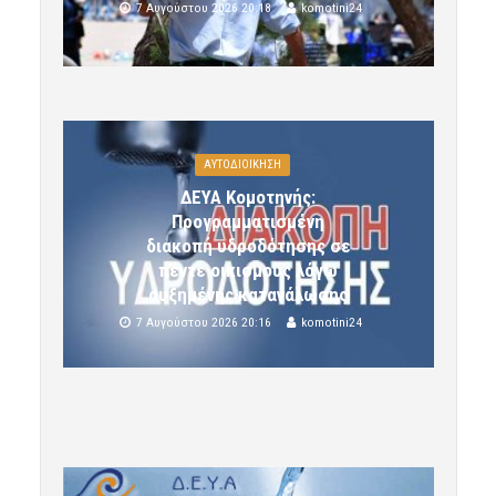
7 Αυγούστου 2026 20:18
komotini24
ΑΥΤΟΔΙΟΙΚΗΣΗ
ΔΕΥΑ Κομοτηνής:
Προγραμματισμένη
διακοπή υδροδότησης σε
πέντε οικισμούς λόγω
αυξημένης κατανάλωσης
7 Αυγούστου 2026 20:16
komotini24