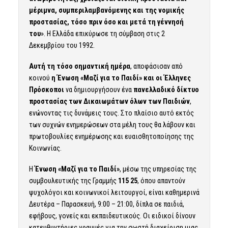
µέριµνα, συµπεριλαµβανόµενης και της νομικής
προστασίας, τόσο πριν όσο και µετά τη γέννησή
του
». Η Ελλάδα επικύρωσε τη σύμβαση στις 2
Δεκεμβρίου του 1992.
Αυτή τη τόσο σημαντική ημέρα
, αποφάσισαν από
κοινού
η Ένωση «Μαζί για το Παιδί» και οι Έλληνες
Πρόσκοποι
να δημιουργήσουν ένα
πανελλαδικό δίκτυο
προστασίας των Δικαιωμάτων όλων των Παιδιών
,
ενώνοντας τις δυνάμεις τους. Στο πλαίσιο αυτό εκτός
των συχνών ενημερώσεων στα μέλη τους θα λάβουν και
πρωτοβουλίες ενημέρωσης και ευαισθητοποίησης της
Κοινωνίας.
Η
Ένωση «Μαζί για το Παιδί»
, μέσω της υπηρεσίας της
συμβουλευτικής της Γραμμής
115 25
, όπου απαντούν
ψυχολόγοι και κοινωνικοί λειτουργοί, είναι καθημερινά
Δευτέρα – Παρασκευή, 9:00 – 21:00, δίπλα σε παιδιά,
εφήβους, γονείς και εκπαιδευτικούς. Οι ειδικοί δίνουν
κατευθυντήριες γραμμές για την σωστή διαχείριση μιας