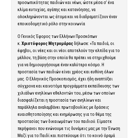
προσωπικότητας παιδιών και νέων, ώστε μέσα σ’ ένα
κλίμα ευτυχίας, αγάπης και κατανόησης, να
ολοκληρώνονται ως άτομα και να διαδραματίζουν έναν
εποικοδομητικό ρόλο στην κοινωνία
Ο Γενικός Έφορος των Ελλήνων Προσκόπων
κ.
Χριστόφορος Μητρομάρας
δήλωσε: «Τα παιδιά, οι
έφηβοι, οι νέες και οι νέοι αποτελούν την ελπίδα για το
μέλλον, τη βάση στην οποία θα πρέπει να στηριχθούμε
για να δημιουργήσουμε έναν καλύτερο κόσμο. Η
προστασία των παιδιών είναι χρέος και ευθύνη όλων
μας. Ο Ελληνικός Προσκοπισμός, έχει ήδη αναπτύξει
σύγχρονα και καινοτόμα προγράμματα εκπαίδευσης των
χιλιάδων ενηλίκων εθελοντών του, μέσω των οποίων
διασφαλίζεται η προστασία των ανηλίκων και
παράλληλα αναλαμβάνει πρωτοβουλίες με δράσεις
ευαισθητοποίησης και ενημέρωσης για το θέμα της
προστασίας των δικαιωμάτων του παιδιού. Είμαστε
περήφανοι που ενώνουμε τις δυνάμεις μας με την Ένωση
Μαζί για το Παιδί και πιστεύουμε ότι το κοινό όραμά