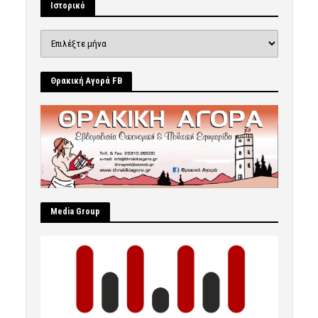
Ιστορικό
Ιστορικό
Θρακική Αγορά FB
Μedia Group