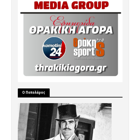
Ο Ποπολάρος