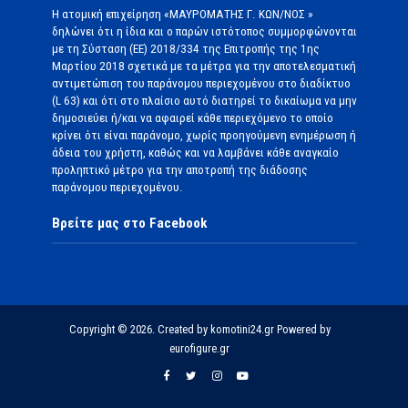
Η ατομική επιχείρηση «ΜΑΥΡΟΜΑΤΗΣ Γ. ΚΩΝ/ΝΟΣ »
δηλώνει ότι η ίδια και ο παρών ιστότοπος συμμορφώνονται
με τη Σύσταση (ΕΕ) 2018/334 της Επιτροπής της 1ης
Μαρτίου 2018 σχετικά με τα μέτρα για την αποτελεσματική
αντιμετώπιση του παράνομου περιεχομένου στο διαδίκτυο
(L 63) και ότι στο πλαίσιο αυτό διατηρεί το δικαίωμα να μην
δημοσιεύει ή/και να αφαιρεί κάθε περιεχόμενο το οποίο
κρίνει ότι είναι παράνομο, χωρίς προηγούμενη ενημέρωση ή
άδεια του χρήστη, καθώς και να λαμβάνει κάθε αναγκαίο
προληπτικό μέτρο για την αποτροπή της διάδοσης
παράνομου περιεχομένου.
Βρείτε μας στο Facebook
Copyright © 2026. Created by komotini24.gr Powered by
eurofigure.gr