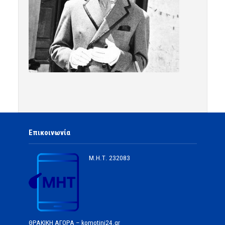
Επικοινωνία
Μ.Η.Τ.
232083
ΘΡΑΚΙΚΗ ΑΓΟΡΑ – komotini24.gr