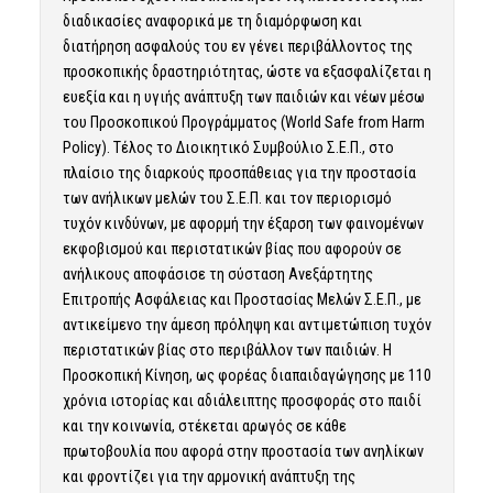
διαδικασίες αναφορικά με τη διαμόρφωση και
διατήρηση ασφαλούς του εν γένει περιβάλλοντος της
προσκοπικής δραστηριότητας, ώστε να εξασφαλίζεται η
ευεξία και η υγιής ανάπτυξη των παιδιών και νέων μέσω
του Προσκοπικού Προγράμματος (
World Safe from Harm
Policy
). Τέλος το Διοικητικό Συμβούλιο Σ.Ε.Π., στο
πλαίσιο της διαρκούς προσπάθειας για την προστασία
των ανήλικων μελών του Σ.Ε.Π. και τον περιορισμό
τυχόν κινδύνων, με αφορμή την έξαρση των φαινομένων
εκφοβισμού και περιστατικών βίας που αφορούν σε
ανήλικους αποφάσισε τη σύσταση Ανεξάρτητης
Επιτροπής Ασφάλειας και Προστασίας Μελών Σ.Ε.Π., με
αντικείμενο την άμεση πρόληψη και αντιμετώπιση τυχόν
περιστατικών βίας στο περιβάλλον των παιδιών. Η
Προσκοπική Κίνηση, ως φορέας διαπαιδαγώγησης με 110
χρόνια ιστορίας και αδιάλειπτης προσφοράς στο παιδί
και την κοινωνία, στέκεται αρωγός σε κάθε
πρωτοβουλία που αφορά στην προστασία των ανηλίκων
και φροντίζει για την αρμονική ανάπτυξη της