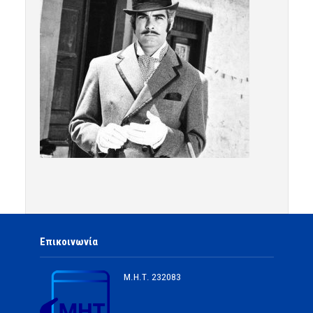
Επικοινωνία
Μ.Η.Τ.
232083