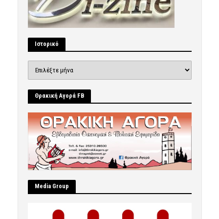
Ιστορικό
Ιστορικό
Θρακική Αγορά FB
Μedia Group