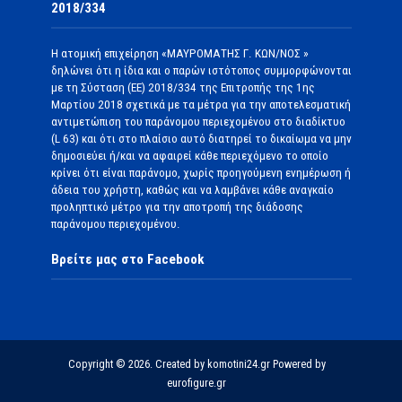
2018/334
Η ατομική επιχείρηση «ΜΑΥΡΟΜΑΤΗΣ Γ. ΚΩΝ/ΝΟΣ »
δηλώνει ότι η ίδια και ο παρών ιστότοπος συμμορφώνονται
με τη Σύσταση (ΕΕ) 2018/334 της Επιτροπής της 1ης
Μαρτίου 2018 σχετικά με τα μέτρα για την αποτελεσματική
αντιμετώπιση του παράνομου περιεχομένου στο διαδίκτυο
(L 63) και ότι στο πλαίσιο αυτό διατηρεί το δικαίωμα να μην
δημοσιεύει ή/και να αφαιρεί κάθε περιεχόμενο το οποίο
κρίνει ότι είναι παράνομο, χωρίς προηγούμενη ενημέρωση ή
άδεια του χρήστη, καθώς και να λαμβάνει κάθε αναγκαίο
προληπτικό μέτρο για την αποτροπή της διάδοσης
παράνομου περιεχομένου.
Βρείτε μας στο Facebook
Copyright © 2026. Created by komotini24.gr Powered by
eurofigure.gr