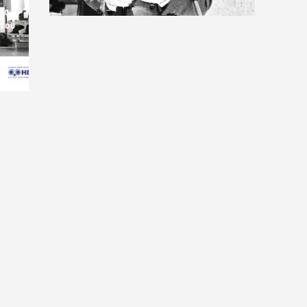
ις
 του