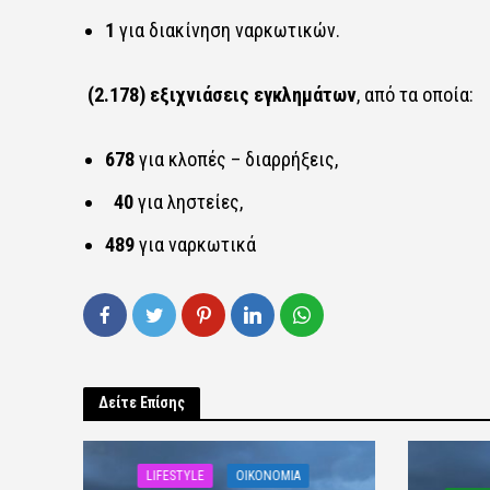
1
για διακίνηση ναρκωτικών.
(2.
178
) εξιχνιάσεις εγκλημάτων
, από τα οποία:
678
για κλοπές – διαρρήξεις,
40
για ληστείες,
489
για ναρκωτικά
Δείτε Επίσης
LIFESTYLE
OIKONOMIA