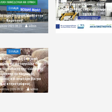
ΛΙΚΗ ΜΑΚΕΔΟΝΙΑ ΚΑΙ ΘΡΑΚΗ
Νέα δάνεια 330 εκατ. ευρώ για τ
ΕΛΛΑΔΑ
μικρομεσαίες επιχειρήσεις μέσω
ΤΕΠΙΧ ΙΙΙ
άστημα Discount Markt στην
6 Αυγούστου 2026 09:32
Κομοτηνή!
komotini24
ουλίου 2025 08:20
admin
ΕΛΛΑΔΑ
Λ: Η Ευρωπαϊκή Επιτροπή
αιώνει τις καταγγελίες του
α τις ευθύνες της ελληνικής
έρνησης σε πληρωμές,
ώσεις και ανωτέρα βία για
τους κτηνοτρόφους.
ούστου 2026 09:32
admin