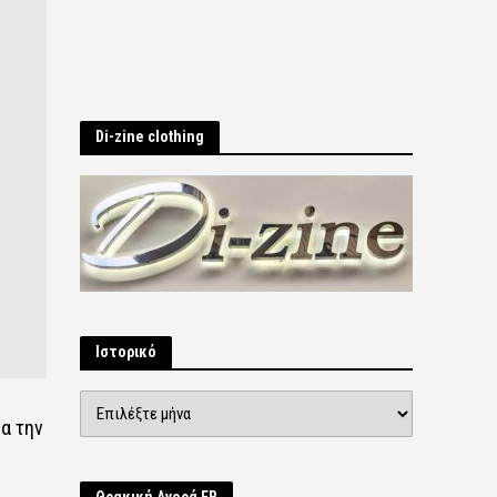
Di-zine clothing
Ιστορικό
Ιστορικό
α την