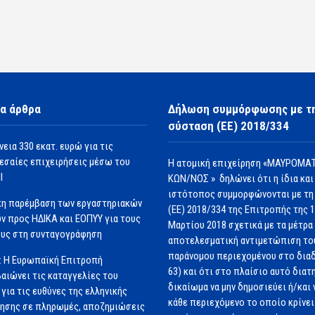
α άρθρα
Δήλωση συμμόρφωσης με τ
σύσταση (ΕΕ) 2018/334
νεια 330 εκατ. ευρώ για τις
εσαίες επιχειρήσεις μέσω του
Η ατομική επιχείρηση «ΜΑΥΡΟΜΑΤ
Ι
ΚΩΝ/ΝΟΣ » δηλώνει ότι η ίδια και
ιστότοπος συμμορφώνονται με τη
κη παρέμβαση των εργαστηριακών
(ΕΕ) 2018/334 της Επιτροπής της 
ν προς ΗΔΙΚΑ και ΕΟΠΥΥ για τους
Μαρτίου 2018 σχετικά με τα μέτρα 
υς στη συνταγογράφηση
αποτελεσματική αντιμετώπιση το
παράνομου περιεχομένου στο διαδ
: Η Ευρωπαϊκή Επιτροπή
63) και ότι στο πλαίσιο αυτό διατ
αιώνει τις καταγγελίες του
δικαίωμα να μην δημοσιεύει ή/και 
για τις ευθύνες της ελληνικής
κάθε περιεχόμενο το οποίο κρίνει 
ησης σε πληρωμές, αποζημιώσεις