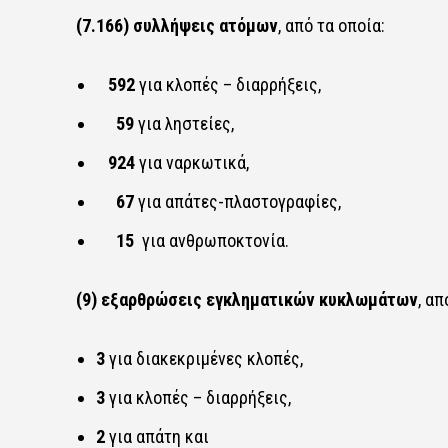
(7.166) συλλήψεις ατόμων
, από τα οποία:
592
για κλοπές – διαρρήξεις,
59
για ληστείες,
924
για ναρκωτικά,
67
για απάτες-πλαστογραφίες,
15
για ανθρωποκτονία.
(9) εξαρθρώσεις εγκληματικών κυκλωμάτων
, απ
3
για διακεκριμένες κλοπές,
3
για κλοπές – διαρρήξεις,
2
για απάτη και