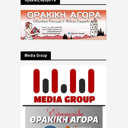
Θρακική Αγορά FB
Μedia Group