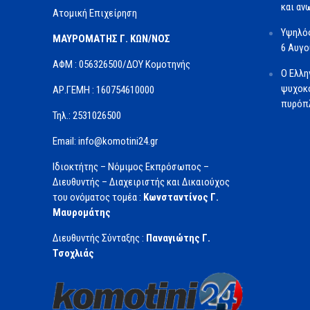
και αν
Ατομική Επιχείρηση
Υψηλός
ΜΑΥΡΟΜΑΤΗΣ Γ. ΚΩΝ/ΝΟΣ
6 Αυγ
ΑΦΜ : 056326500/ΔOΥ Κομοτηνής
Ο Ελλη
ψυχοκο
ΑΡ.ΓΕΜΗ : 160754610000
πυρόπλ
Τηλ.: 2531026500
Email: info@komotini24.gr
Ιδιοκτήτης – Νόμιμος Εκπρόσωπος –
Διευθυντής – Διαχειριστής και Δικαιούχος
του ονόματος τομέα :
Κωνσταντίνος Γ.
Μαυρομάτης
Διευθυντής Σύνταξης :
Παναγιώτης Γ.
Τσοχλιάς