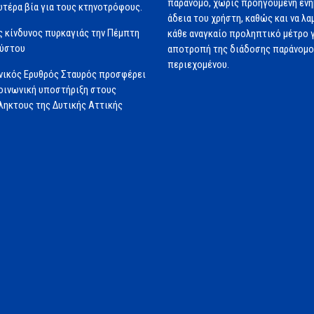
παράνομο, χωρίς προηγούμενη εν
ωτέρα βία για τους κτηνοτρόφους.
άδεια του χρήστη, καθώς και να λα
 κίνδυνος πυρκαγιάς την Πέμπτη
κάθε αναγκαίο προληπτικό μέτρο γ
ούστου
αποτροπή της διάδοσης παράνομ
περιεχομένου.
νικός Ερυθρός Σταυρός προσφέρει
ινωνική υποστήριξη στους
ηκτους της Δυτικής Αττικής