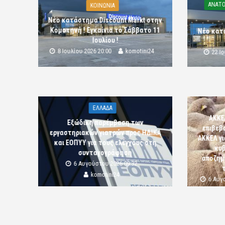
ΑΝΑΤΟ
ΚΟΙΝΩΝΙΑ
Νέο κατάστημα Discount Markt στην
Κομοτηνή ! Εγκαίνια το Σάββατο 11
Νέο κατ
Ιουλίου !
8 Ιουλίου 2026 20:00
komotini24
22 Ι
ΕΛΛΑΔΑ
ΑΚΚΕ
Εξώδικη παρέμβαση των
επιβεβ
εργαστηριακών γιατρών προς ΗΔΙΚΑ
ΑΚΚΕΛ γι
και ΕΟΠΥΥ για τους ελέγχους στη
κυβ
συνταγογράφηση
αποζημι
6 Αυγούστου 2026 09:32
komotini24
6 Αυγ