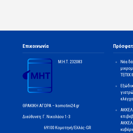
Επικοινωνία
Πρόσφατ
Μ.Η.Τ.
232083
Νέα δά
μικρομ
ΤΕΠΙΧ ΙΙ
Εξώδι
γιατρώ
ελέγχο
ΘΡΑΚΙΚΗ ΑΓΟΡΑ – komotini24.gr
ΑΚΚΕΛ
επιβεβ
Διεύθυνση: Γ. Νικολάου 1-3
ΑΚΚΕΛ 
69100 Κομοτηνή/Ελλάς-GR
κυβέρν