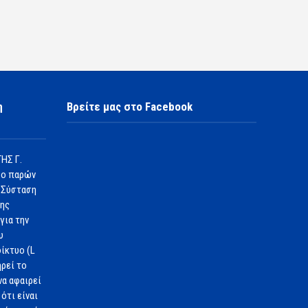
η
Βρείτε μας στο Facebook
ΗΣ Γ.
 ο παρών
 Σύσταση
1ης
για την
υ
ίκτυο (L
ηρεί το
να αφαιρεί
ότι είναι