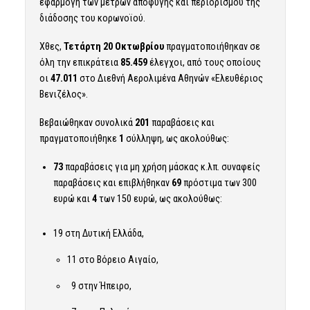
εφαρμογή των μέτρων αποφυγής και περιορισμού της
διάδοσης του κορωνοϊού.
Χθες,
Τετάρτη
20 Οκτωβρίου
πραγματοποιήθηκαν σε
όλη την επικράτεια
85.459
έλεγχοι, από τους οποίους
οι
47.011
στο Διεθνή Αερολιμένα Αθηνών «Ελευθέριος
Βενιζέλος».
Βεβαιώθηκαν συνολικά
201
παραβάσεις και
πραγματοποιήθηκε
1
σύλληψη, ως ακολούθως:
73
παραβάσεις για μη χρήση μάσκας κ.λπ. συναφείς
παραβάσεις και επιβλήθηκαν
69
πρόστιμα των 300
ευρώ και
4
των 150 ευρώ, ως ακολούθως:
19 στη Δυτική Ελλάδα,
11 στο Βόρειο Αιγαίο,
9 στην Ήπειρο,