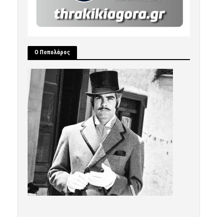
Ο Ποπολάρος