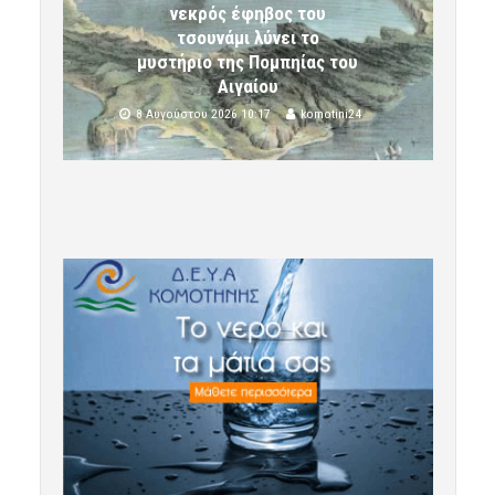
νεκρός έφηβος του
τσουνάμι λύνει το
μυστήριο της Πομπηίας του
Αιγαίου
8 Αυγούστου 2026 10:17
komotini24