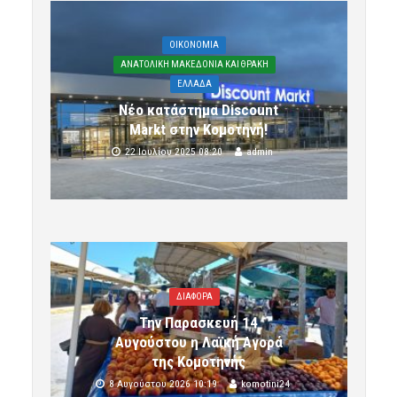
OIKONOMIA
ΑΝΑΤΟΛΙΚΗ ΜΑΚΕΔΟΝΙΑ ΚΑΙ ΘΡΑΚΗ
ΕΛΛΑΔΑ
Νέο κατάστημα Discount
Markt στην Κομοτηνή!
22 Ιουλίου 2025 08:20
admin
ΔΙΑΦΟΡΑ
Την Παρασκευή 14
Αυγούστου η Λαϊκή Αγορά
της Κομοτηνής
8 Αυγούστου 2026 10:19
komotini24