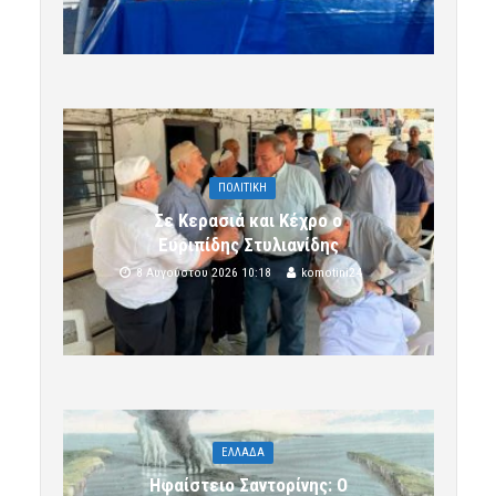
ΠΟΛΙΤΙΚΗ
Σε Κερασιά και Κέχρο ο
Ευριπίδης Στυλιανίδης
8 Αυγούστου 2026 10:18
komotini24
ΕΛΛΑΔΑ
Ηφαίστειο Σαντορίνης: Ο