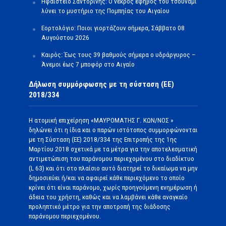
Ηφαίστειο Σαντορίνης: Ο νεκρός έφηβος του τσουνάμι
λύνει το μυστήριο της Πομπηίας του Αιγαίου
Εορτολόγιο: Ποιοι γιορτάζουν σήμερα, Σάββατο 08
Αυγούστου 2026
Καιρός: Έως τους 39 βαθμούς σήμερα ο υδράργυρος –
Άνεμοι έως 7 μποφόρ στο Αιγαίο
Δήλωση συμμόρφωσης με τη σύσταση (ΕΕ)
2018/334
Η ατομική επιχείρηση «ΜΑΥΡΟΜΑΤΗΣ Γ. ΚΩΝ/ΝΟΣ »
δηλώνει ότι η ίδια και ο παρών ιστότοπος συμμορφώνονται
με τη Σύσταση (ΕΕ) 2018/334 της Επιτροπής της 1ης
Μαρτίου 2018 σχετικά με τα μέτρα για την αποτελεσματική
αντιμετώπιση του παράνομου περιεχομένου στο διαδίκτυο
(L 63) και ότι στο πλαίσιο αυτό διατηρεί το δικαίωμα να μην
δημοσιεύει ή/και να αφαιρεί κάθε περιεχόμενο το οποίο
κρίνει ότι είναι παράνομο, χωρίς προηγούμενη ενημέρωση ή
άδεια του χρήστη, καθώς και να λαμβάνει κάθε αναγκαίο
προληπτικό μέτρο για την αποτροπή της διάδοσης
παράνομου περιεχομένου.