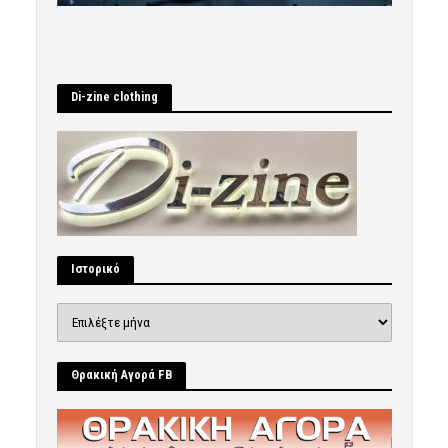
Di-zine clothing
Ιστορικό
Ιστορικό
Θρακική Αγορά FB