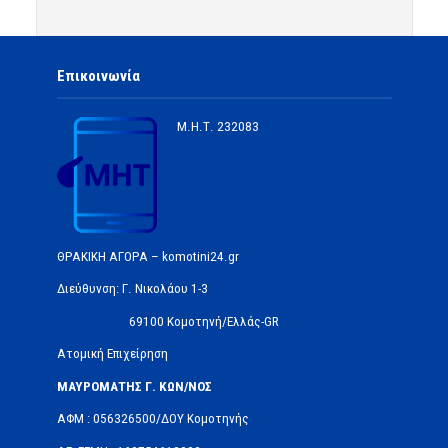
Επικοινωνία
Μ.Η.Τ.
232083
ΘΡΑΚΙΚΗ ΑΓΟΡΑ – komotini24.gr
Διεύθυνση: Γ. Νικολάου 1-3
69100 Κομοτηνή/Ελλάς-GR
Ατομική Επιχείρηση
ΜΑΥΡΟΜΑΤΗΣ Γ. ΚΩΝ/ΝΟΣ
ΑΦΜ : 056326500/ΔOΥ Κομοτηνής