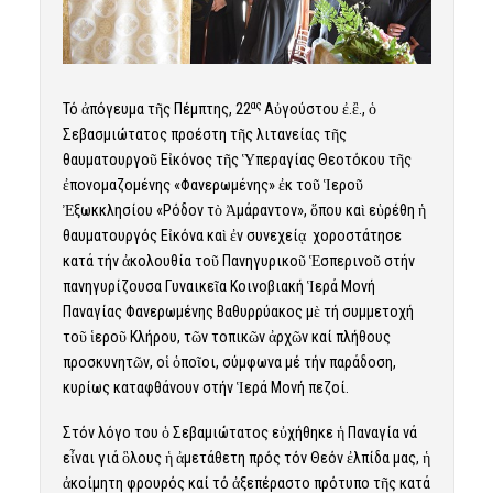
ας
Τό ἀπόγευμα τῆς Πέμπτης, 22
Αὐγούστου ἐ.ἒ., ὁ
Σεβασμιώτατος προέστη τῆς λιτανείας τῆς
θαυματουργοῦ Εἰκόνος τῆς Ὑπεραγίας Θεοτόκου τῆς
ἐπονομαζομένης «Φανερωμένης» ἐκ τοῦ Ἱεροῦ
Ἐξωκκλησίου «Ρόδον τὸ Ἀμάραντον», ὅπου καὶ εὑρέθη ἡ
θαυματουργός Εἰκόνα καὶ ἐν συνεχείᾳ χοροστάτησε
κατά τήν ἀκολουθία τοῦ Πανηγυρικοῦ Ἑσπερινοῦ στήν
πανηγυρίζουσα Γυναικεῖα Κοινοβιακή Ἱερά Μονή
Παναγίας Φανερωμένης Βαθυρρύακος μὲ τή συμμετοχή
τοῦ ἱεροῦ Κλήρου, τῶν τοπικῶν ἀρχῶν καί πλήθους
προσκυνητῶν, οἱ ὁποῖοι, σύμφωνα μέ τήν παράδοση,
κυρίως καταφθάνουν στήν Ἱερά Μονή πεζοί.
Στόν λόγο του ὁ Σεβαμιώτατος
εὐχήθηκε ἡ Παναγία νά
εἶναι γιά ὃλους ἡ ἀμετάθετη πρός τόν Θεόν ἐλπίδα μας, ἡ
ἀκοίμητη φρουρός καί τό ἀξεπέραστο πρότυπο τῆς κατά