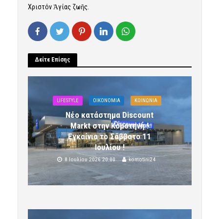
Χριστόν Ἁγίας ζωῆς.
Δείτε Επίσης
LIFESTYLE
OIKONOMIA
ΚΟΙΝΩΝΙΑ
Νέο κατάστημα Discount
Markt στην Κομοτηνή !
Εγκαίνια το Σάββατο 11
Ιουλίου !
8 Ιουλίου 2026 20:00
komotini24