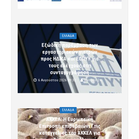
ΕΛΛΑΔΑ
Εξώδικη παρέμβαση των
εργαστηριακών γιατρών
προς ΗΔΙΚΑ και ΕΟΠΥΥ για
τους ελέγχους στη
συνταγογράφηση
6 Αυγούστου 2026 09:32
komotini24
ΕΛΛΑΔΑ
ΑΚΚΕΛ: Η Ευρωπαϊκή
Επιτροπή επιβεβαιώνει τις
καταγγελίες του ΑΚΚΕΛ για