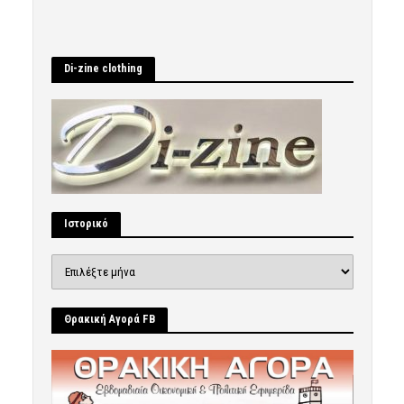
Di-zine clothing
Ιστορικό
Ιστορικό
Θρακική Αγορά FB