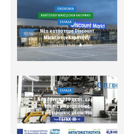
OIKONOMIA
ΑΝΑΤΟΛΙΚΗ ΜΑΚΕΔΟΝΙΑ ΚΑΙ ΘΡΑΚΗ
ΕΛΛΑΔΑ
Νέο κατάστημα Discount
Markt στην Κομοτηνή!
22 Ιουλίου 2025 08:20
admin
ΕΛΛΑΔΑ
Νέα δάνεια 330 εκατ. ευρώ
για τις μικρομεσαίες
επιχειρήσεις μέσω του
ΤΕΠΙΧ ΙΙΙ
6 Αυγούστου 2026 09:32
komotini24