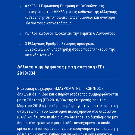
ΑΚΚΕΛ: Η Ευρωπαϊκή Επιτροπή επιβεβαιώνει τις
καταγγελίες του ΑΚΚΕΛ για τις ευθύνες της ελληνικής
κυβέρνησης σε πληρωμές, αποζημιώσεις και ανωτέρα
βία για τους κτηνοτρόφους.
Υψηλός κίνδυνος πυρκαγιάς την Πέμπτη 6 Αυγούστου
Ο Ελληνικός Ερυθρός Σταυρός προσφέρει
ψυχοκοινωνική υποστήριξη στους πυρόπληκτους της
Δυτικής Αττικής
Δήλωση συμμόρφωσης με τη σύσταση (ΕΕ)
2018/334
Η ατομική επιχείρηση «ΜΑΥΡΟΜΑΤΗΣ Γ. ΚΩΝ/ΝΟΣ »
δηλώνει ότι η ίδια και ο παρών ιστότοπος συμμορφώνονται
με τη Σύσταση (ΕΕ) 2018/334 της Επιτροπής της 1ης
Μαρτίου 2018 σχετικά με τα μέτρα για την αποτελεσματική
αντιμετώπιση του παράνομου περιεχομένου στο διαδίκτυο
(L 63) και ότι στο πλαίσιο αυτό διατηρεί το δικαίωμα να μην
δημοσιεύει ή/και να αφαιρεί κάθε περιεχόμενο το οποίο
κρίνει ότι είναι παράνομο, χωρίς προηγούμενη ενημέρωση ή
άδεια του χρήστη, καθώς και να λαμβάνει κάθε αναγκαίο