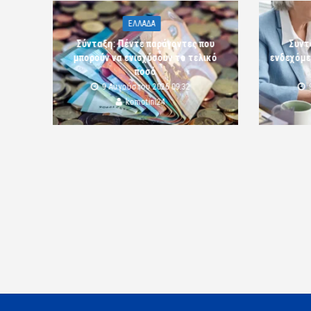
ΕΛΛΑΔΑ
Σύνταξη: Πέντε παράγοντες που
Συντ
μπορούν να ενισχύσουν το τελικό
ενδεχόμε
ποσό
9 Αυγούστου 2026 09:32
komotini24