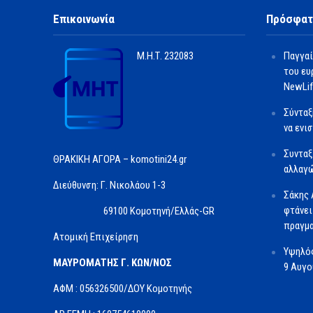
Επικοινωνία
Πρόσφατ
Μ.Η.Τ.
232083
Παγγαί
του ευ
NewLif
Σύνταξ
να ενι
Συνταξ
ΘΡΑΚΙΚΗ ΑΓΟΡΑ – komotini24.gr
αλλαγώ
Διεύθυνση: Γ. Νικολάου 1-3
Σάκης 
φτάνει
69100 Κομοτηνή/Ελλάς-GR
πραγμα
Ατομική Επιχείρηση
Υψηλός
ΜΑΥΡΟΜΑΤΗΣ Γ. ΚΩΝ/ΝΟΣ
9 Αυγ
ΑΦΜ : 056326500/ΔOΥ Κομοτηνής