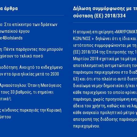
α άρθρα
Δήλωση συμμόρφωσης με τ
σύσταση (ΕΕ) 2018/334
ο: Στο επίκεντρο των δράσεων
ρωπαϊκού έργου
Η ατομική επιχείρηση «ΜΑΥΡΟΜΑΤ
e4BioIslands
ΚΩΝ/ΝΟΣ » δηλώνει ότι η ίδια και
ιστότοπος συμμορφώνονται με τη
η: Πέντε παράγοντες που μπορούν
(ΕΕ) 2018/334 της Επιτροπής της 
σχύσουν το τελικό ποσό
Μαρτίου 2018 σχετικά με τα μέτρα 
αποτελεσματική αντιμετώπιση το
ιοδότηση: Ανοιχτό το ενδεχόμενο
παράνομου περιεχομένου στο διαδ
ν στα όρια ηλικίας μετά το 2030
63) και ότι στο πλαίσιο αυτό διατ
Αρναούτογλου: Όταν η Μεσόγειος
δικαίωμα να μην δημοσιεύει ή/και 
 τους 33 βαθμούς, τι σημαίνει
κάθε περιεχόμενο το οποίο κρίνει 
τικά !;
παράνομο, χωρίς προηγούμενη εν
άδεια του χρήστη, καθώς και να λα
 κίνδυνος πυρκαγιάς την Κυριακή
κάθε αναγκαίο προληπτικό μέτρο γ
ούστου
αποτροπή της διάδοσης παράνομ
περιεχομένου.