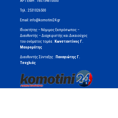
ΑΡ.ΓΕΜΗ : 160754610000
Τηλ.: 2531026500
Email: info@komotini24.gr
Ιδιοκτήτης – Νόμιμος Εκπρόσωπος –
Διευθυντής – Διαχειριστής και Δικαιούχος
του ονόματος τομέα :
Κωνσταντίνος Γ.
Μαυρομάτης
Διευθυντής Σύνταξης :
Παναγιώτης Γ.
Τσοχλιάς
Wu Lien-teh (Γου Λίεν-Τε): Google doodle για τον γιατρό που εφ
Copyright © 2026. Created by komotini24.gr Powered by eurofigu