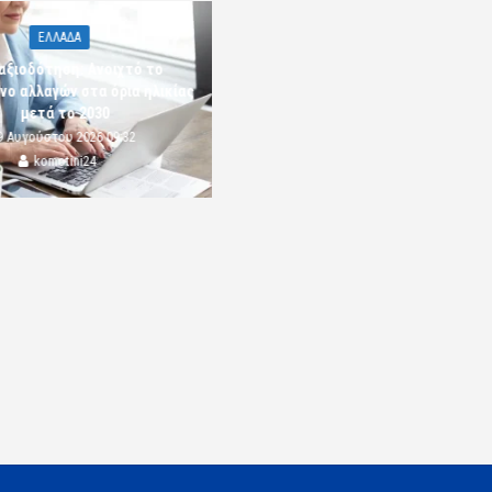
ΕΛΛΑΔΑ
αξιοδότηση: Ανοιχτό το
νο αλλαγών στα όρια ηλικίας
μετά το 2030
9 Αυγούστου 2026 09:32
komotini24