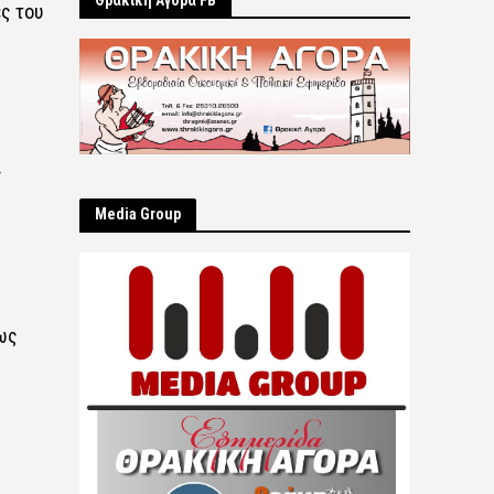
Θρακική Αγορά FB
ς του
ς
Μedia Group
ως