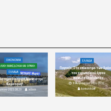
OIKONOMIA
ΕΛΛΑΔΑ
ΛΙΚΗ ΜΑΚΕΔΟΝΙΑ ΚΑΙ ΘΡΑΚΗ
Παγγαίο: Στο επίκεντρο των δρά
ΕΛΛΑΔΑ
του ευρωπαϊκού έργου
NewLife4BioIslands
άστημα Discount Markt στην
9 Αυγούστου 2026 09:32
Κομοτηνή!
komotini24
ουλίου 2025 08:20
admin