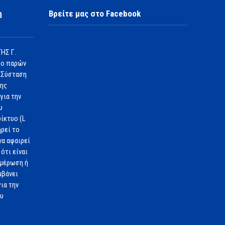
η
Βρείτε μας στο Facebook
ΗΣ Γ.
 ο παρών
 Σύσταση
1ης
για την
υ
ίκτυο (L
ηρεί το
να αφαιρεί
ότι είναι
ημέρωση ή
μβάνει
ια την
ου