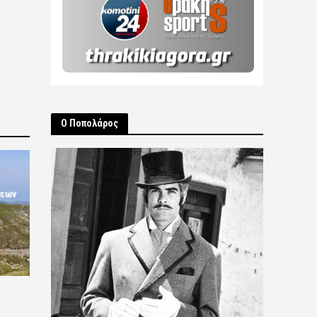
Ο Ποπολάρος
σεων