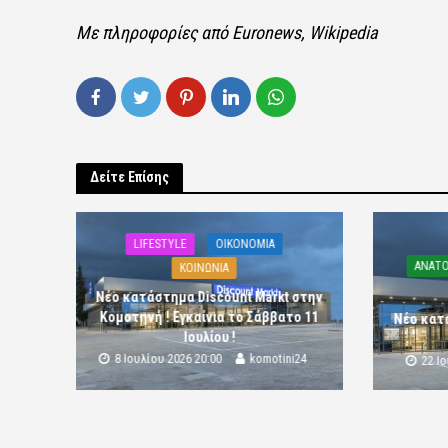
Με πληροφορίες από Euronews, Wikipedia
Δείτε Επίσης
LIFESTYLE
OIKONOMIA
ΑΝΑΤΟ
ΚΟΙΝΩΝΙΑ
Νέο κατάστημα Discount Markt στην
Κομοτηνή ! Εγκαίνια το Σάββατο 11
Νέο κατ
Ιουλίου !
8 Ιουλίου 2026 20:00
komotini24
22 Ι