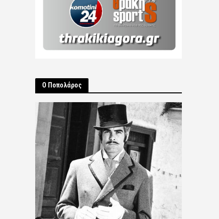
Ο Ποπολάρος