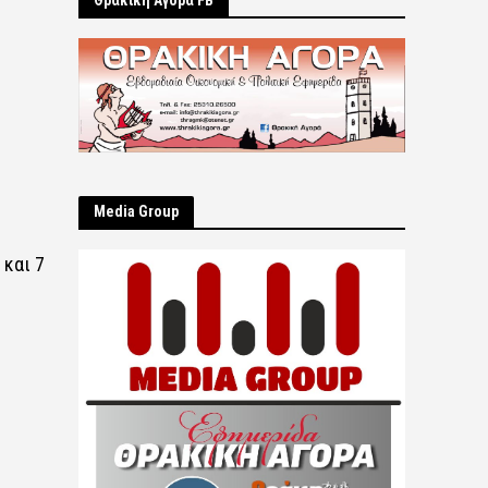
Θρακική Αγορά FB
Μedia Group
 και 7