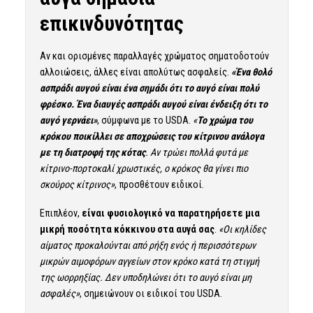
επικινδυνότητας
Αν και ορισμένες παραλλαγές χρώματος σηματοδοτούν
αλλοιώσεις, άλλες είναι απολύτως ασφαλείς.
«Ένα θολό
ασπράδι αυγού είναι ένα σημάδι ότι το αυγό είναι πολύ
φρέσκο. Ένα διαυγές ασπράδι αυγού είναι ένδειξη ότι το
αυγό γερνάει»
, σύμφωνα με το USDA.
«
Το χρώμα του
κρόκου ποικίλλει σε αποχρώσεις του κίτρινου ανάλογα
με τη διατροφή της κότας
. Αν τρώει πολλά φυτά με
κίτρινο-πορτοκαλί χρωστικές, ο κρόκος θα γίνει πιο
σκούρος κίτρινος»
, προσθέτουν ειδικοί.
Επιπλέον,
είναι φυσιολογικό να παρατηρήσετε μια
μικρή ποσότητα κόκκινου στα αυγά σας
.
«Οι κηλίδες
αίματος προκαλούνται από ρήξη ενός ή περισσότερων
μικρών αιμοφόρων αγγείων στον κρόκο κατά τη στιγμή
της ωορρηξίας. Δεν υποδηλώνει ότι το αυγό είναι μη
ασφαλές»
, σημειώνουν οι ειδικοί του USDA.