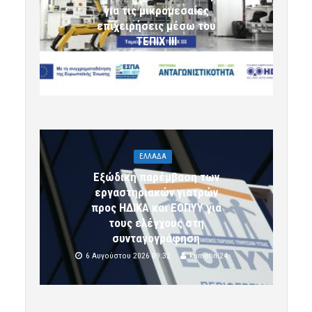
για τις μικρομεσαίες
επιχειρήσεις μέσω του
ΤΕΠΙΧ ΙΙΙ
6 Αυγούστου 2026 09:32
komotini24
ΕΛΛΑΔΑ
Εξώδικη παρέμβαση των
εργαστηριακών γιατρών
προς ΗΔΙΚΑ και ΕΟΠΥΥ για
τους ελέγχους στη
συνταγογράφηση
6 Αυγούστου 2026 09:32
komotini24