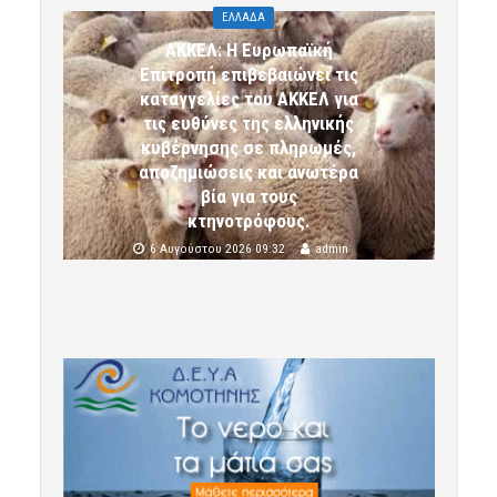
ΕΛΛΑΔΑ
ΑΚΚΕΛ: Η Ευρωπαϊκή
Επιτροπή επιβεβαιώνει τις
καταγγελίες του ΑΚΚΕΛ για
τις ευθύνες της ελληνικής
κυβέρνησης σε πληρωμές,
αποζημιώσεις και ανωτέρα
βία για τους
κτηνοτρόφους.
6 Αυγούστου 2026 09:32
admin