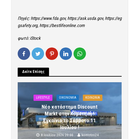
Πηγές:
https://www.fda.gov
,
https://ask.usda.gov
,
https://eg
gsafety.org
,
https://bestlifeonline.com
φωτό: iStock
Δείτε Επίσης
LIFESTYLE
OIKONOMIA
ΚΟΙΝΩΝΙΑ
Νέο κατάστημα Discount
Markt στην Κομοτηνή !
Εγκαίνια το Σάββατο 11
Ιουλίου !
8 Ιουλίου 2026 20:00
komotini24