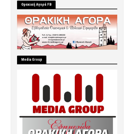
Θρακική Αγορά FB
Μedia Group